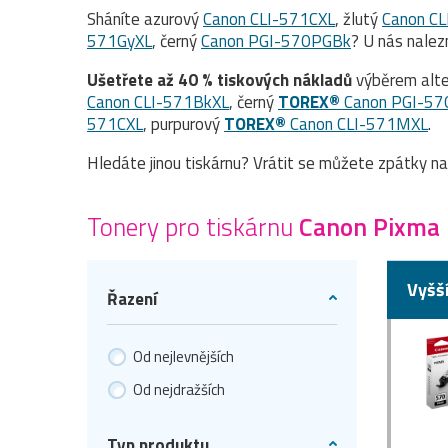
Sháníte azurový
Canon CLI-571CXL
, žlutý
Canon CL
571GyXL
, černý
Canon PGI-570PGBk
? U nás nale
Ušetřete až 40 % tiskových nákladů
výběrem alte
Canon CLI-571BkXL
, černý
TOREX®
Canon PGI-5
571CXL
, purpurový
TOREX®
Canon CLI-571MXL
.
Hledáte jinou tiskárnu? Vrátit se můžete zpátky n
Tonery pro tiskárnu
Canon Pixma
Vyšš
Řazení
Od nejlevnějších
Od nejdražších
Typ produktu