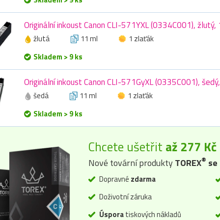
Originální inkoust Canon CLI-571YXL (0334C001), žlutý,
žlutá
11 ml
1 zlaťák
Skladem > 9 ks
Originální inkoust Canon CLI-571GyXL (0335C001), šedý,
šedá
11 ml
1 zlaťák
Skladem > 9 ks
Chcete ušetřit
až 277 Kč
®
Nové tovární produkty
TOREX
se 
Dopravné
zdarma
Doživotní záruka
Úspora
tiskových nákladů