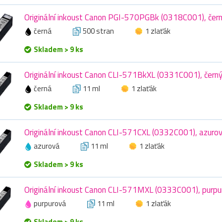
Originální inkoust Canon PGI-570PGBk (0318C001), čern
černá
500 stran
1 zlaťák
Skladem > 9 ks
Originální inkoust Canon CLI-571BkXL (0331C001), černý
černá
11 ml
1 zlaťák
Skladem > 9 ks
Originální inkoust Canon CLI-571CXL (0332C001), azurov
azurová
11 ml
1 zlaťák
Skladem > 9 ks
Originální inkoust Canon CLI-571MXL (0333C001), purpur
purpurová
11 ml
1 zlaťák
Skladem > 9 ks