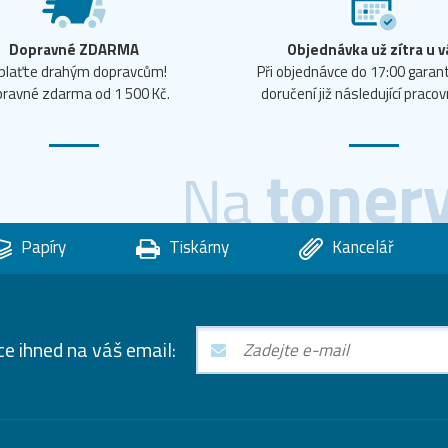
Dopravné ZDARMA
Objednávka už zítra u v
plaťte drahým dopravcům!
Při objednávce do 17:00 gara
ravné zdarma od 1 500 Kč.
doručení již následující pracov
toner
Na
Papíry
Tiskárny
Kancelář
ce ihned na váš email: