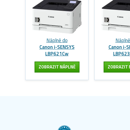
Náplně do
Náplně
Canon i-SENSYS
Canon i-
LBP621Cw
LBP62
ZOBRAZIT
NÁPLNĚ
ZOBRAZIT