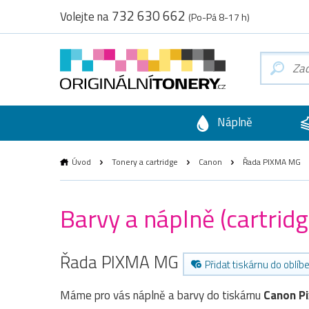
732 630 662
Volejte na
(Po-Pá 8-17 h)
Náplně
Úvod
Tonery a cartridge
Canon
Řada PIXMA MG
Barvy a náplně (cartri
Řada PIXMA MG
Přidat tiskárnu do oblíb
Máme pro vás náplně a barvy do tiskárnu
Canon P