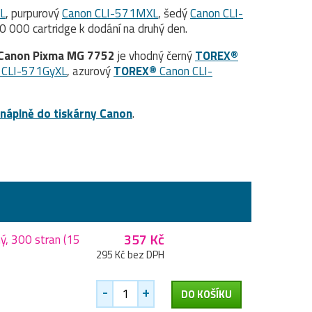
L
, purpurový
Canon CLI-571MXL
, šedý
Canon CLI-
 000 cartridge k dodání na druhý den.
Canon Pixma MG 7752
je vhodný černý
TOREX®
 CLI-571GyXL
, azurový
TOREX®
Canon CLI-
náplně do tiskárny Canon
.
357 Kč
ý, 300 stran (15
295 Kč bez DPH
-
+
DO KOŠÍKU