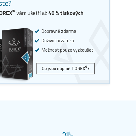
jste?
®
TOREX
vám ušetří až
40
% tiskových
Dopravné zdarma
Doživotní záruka
Možnost pouze vyzkoušet
®
Co jsou náplně TOREX
?