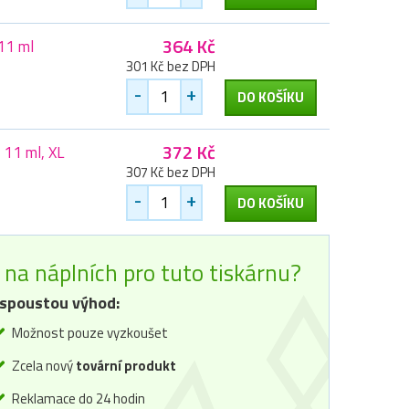
364 Kč
 11 ml
301 Kč bez DPH
-
+
DO KOŠÍKU
372 Kč
 11 ml, XL
307 Kč bez DPH
-
+
DO KOŠÍKU
na náplních pro tuto tiskárnu?
spoustou výhod:
Možnost pouze vyzkoušet
Zcela nový
tovární produkt
Reklamace do 24 hodin