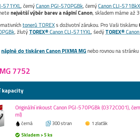
I-571YXL
, černý
Canon PGI-570PGBk
, černý
Canon CLI-571BkX
znete
největší výběr barev a náplní Canon
, skladem máme až 30
rnativních
tonerů TOREX
s doživotní zárukou. Pro Vaši tiskárnu
70PGBk
, žlutý
TOREX®
Canon CLI-571YXL
, šedý
TOREX®
Canon
a
náplně do tiskáren Canon PIXMA MG
nebo rovnou na stránku
 MG 7752
í kapacity
Originální inkoust Canon PGI-570PGBk (0372C001), čern
ml)
černá
300 stran
1 zlaťák
Skladem > 5 ks