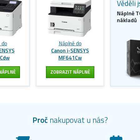
Věděli 
Náplně 
nákladů
 do
Náplně do
SENSYS
Canon i-SENSYS
3Cdw
MF641Cw
NÁPLNĚ
ZOBRAZIT
NÁPLNĚ
Proč
nakupovat u nás?