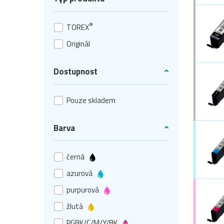
®
TOREX
Originál
Dostupnost
Pouze skladem
Barva
černá
azurová
purpurová
žlutá
PGBK/C/M/Y/BK