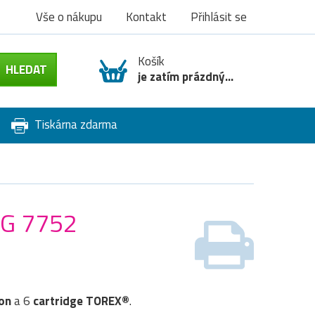
Vše o nákupu
Kontakt
Přihlásit se
Košík
je zatím prázdný...
Tiskárna zdarma
MG 7752
on
a 6
cartridge TOREX®
.