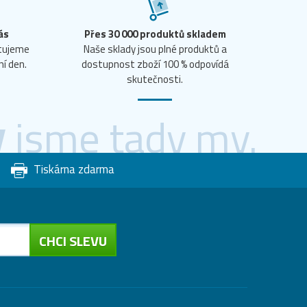
ás
Přes 30 000 produktů skladem
ntujeme
Naše sklady jsou plné produktů a
ní den.
dostupnost zboží 100 % odpovídá
skutečnosti.
y
jsme tady my.
Tiskárna zdarma
CHCI SLEVU