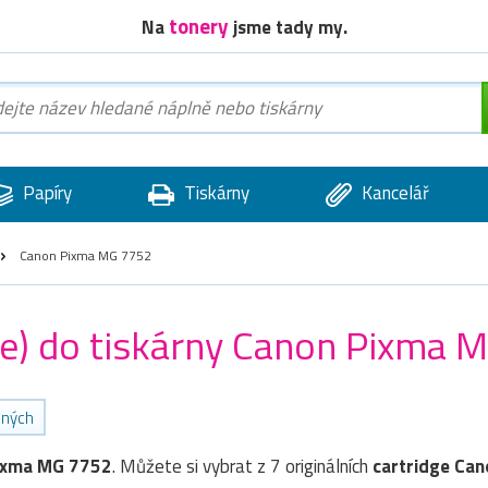
tonery
Na
jsme tady my.
Papíry
Tiskárny
Kancelář
Canon Pixma MG 7752
dge) do tiskárny Canon Pixma 
ených
ixma MG 7752
. Můžete si vybrat z 7 originálních
cartridge
Can