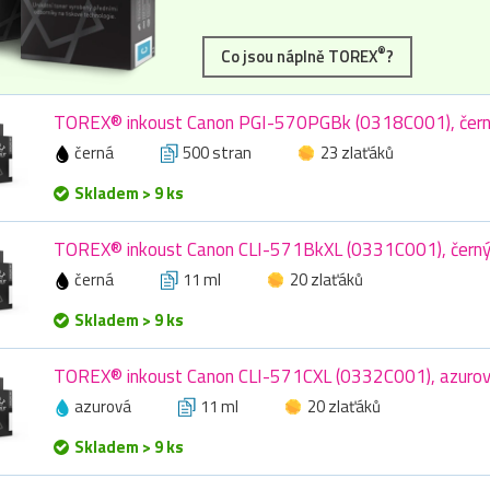
®
Co jsou náplně TOREX
?
TOREX® inkoust Canon PGI-570PGBk (0318C001), černý
černá
500 stran
23 zlaťáků
Skladem > 9 ks
TOREX® inkoust Canon CLI-571BkXL (0331C001), černý,
černá
11 ml
20 zlaťáků
Skladem > 9 ks
TOREX® inkoust Canon CLI-571CXL (0332C001), azurový
azurová
11 ml
20 zlaťáků
Skladem > 9 ks