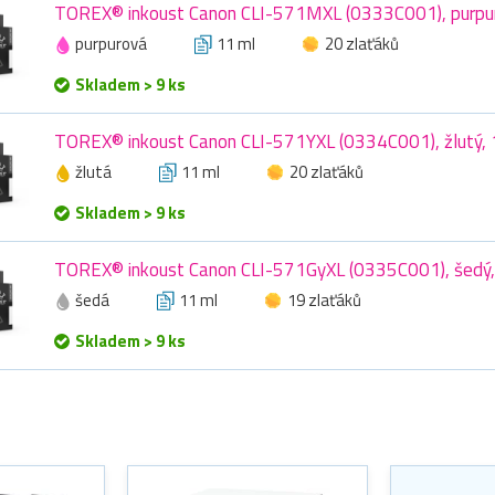
TOREX® inkoust Canon CLI-571MXL (0333C001), purpur
purpurová
11 ml
20 zlaťáků
Skladem > 9 ks
TOREX® inkoust Canon CLI-571YXL (0334C001), žlutý, 
žlutá
11 ml
20 zlaťáků
Skladem > 9 ks
TOREX® inkoust Canon CLI-571GyXL (0335C001), šedý, 
šedá
11 ml
19 zlaťáků
Skladem > 9 ks