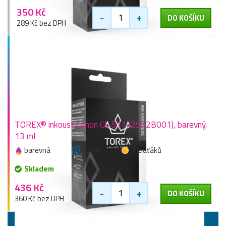
350 Kč
-
+
DO KOŠÍKU
289 Kč bez DPH
TOREX® inkoust Canon CL-511 (2972B001), barevný,
13 ml
barevná
13 ml
7 zlaťáků
Skladem
436 Kč
-
+
DO KOŠÍKU
360 Kč bez DPH