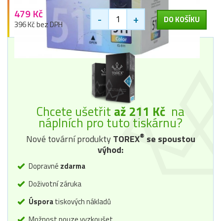
479 Kč
-
+
DO KOŠÍKU
396 Kč bez DPH
Chcete ušetřit
až 211 Kč
na
náplních pro tuto tiskárnu?
®
Nové tovární produkty
TOREX
se spoustou
výhod:
Dopravné
zdarma
Doživotní záruka
Úspora
tiskových nákladů
Možnost pouze vyzkoušet