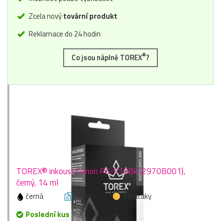
Zcela nový
tovární produkt
Reklamace do 24 hodin
®
Co jsou náplně TOREX
?
TOREX® inkoust Canon PG-510Bk (2970B001),
černý, 14 ml
černá
14 ml
3 zlaťáky
Poslední kus