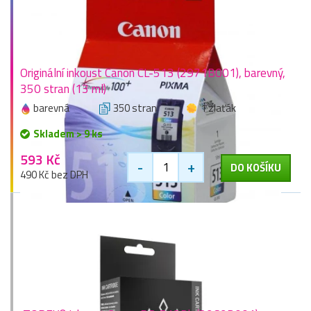
Originální inkoust Canon CL-513 (2971B001), barevný,
350 stran (13 ml)
barevná
350 stran
1 zlaťák
Skladem > 9 ks
593 Kč
-
+
DO KOŠÍKU
490 Kč bez DPH