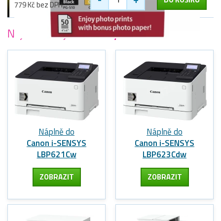
779 Kč bez DPH
Nejoblíbenější
tiskárny Canon
Náplně do
Náplně do
Canon i-SENSYS
Canon i-SENSYS
LBP621Cw
LBP623Cdw
ZOBRAZIT
ZOBRAZIT