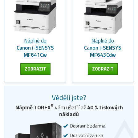
Náplně do
Náplně do
Canon i-SENSYS
Canon i-SENSYS
MF641Cw
MF643Cdw
ZOBRAZIT
ZOBRAZIT
Věděli jste?
®
Náplně TOREX
vám ušetří až
40
% tiskových
nákladů
Dopravné zdarma
Doživotní záruka