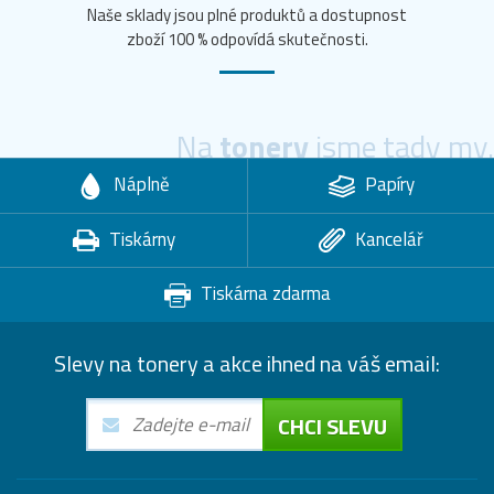
Naše sklady jsou plné produktů a dostupnost
zboží 100 % odpovídá skutečnosti.
Na
tonery
jsme tady my.
Náplně
Papíry
Tiskárny
Kancelář
Tiskárna zdarma
Slevy na tonery a akce ihned na váš email:
CHCI SLEVU