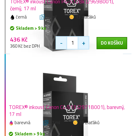
TOREX® inkoust Canon PG-512Bk (2969B001),
černý, 17 ml
černá
17 ml
13 zlaťáků
Skladem > 9 ks
436 Kč
-
+
DO KOŠÍKU
360 Kč bez DPH
TOREX® inkoust Canon CL-513 (2971B001), barevný,
17 ml
barevná
17 ml
19 zlaťáků
Skladem > 9 ks