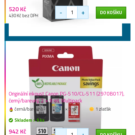
520 Kč
-
+
DO KOŠÍKU
430 Kč bez DPH
Výhodné sady
Originální inkoust Canon PG-510/CL-511 (2970B017),
černý/barevný, 2 × 9 ml, Multipack
černá/barevná
2 × 9 ml
1 zlaťák
Skladem > 9 ks
942 Kč
-
+
DO KOŠÍKU