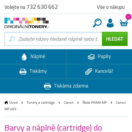
732 630 662
Vše o nákupu
Volejte na
0
Náplně
Papíry
Tiskárny
Kancelář
Tiskárna zdarma
Úvod
Tonery a cartridge
Canon
Řada PIXMA MP
Canon
MP 495
Barvy a náplně (cartridge) do