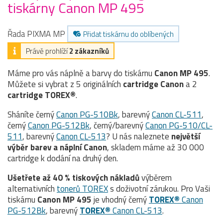
tiskárny Canon MP 495
Řada PIXMA MP
Přidat tiskárnu do oblíbených
Právě prohlíží
2 zákazníků
Máme pro vás náplně a barvy do tiskárnu
Canon MP 495
.
Můžete si vybrat z 5 originálních
cartridge
Canon
a 2
cartridge TOREX®
.
Sháníte černý
Canon PG-510Bk
, barevný
Canon CL-511
,
černý
Canon PG-512Bk
, černý/barevný
Canon PG-510/CL-
511
, barevný
Canon CL-513
? U nás naleznete
největší
výběr barev a náplní Canon
, skladem máme až 30 000
cartridge k dodání na druhý den.
Ušetřete až 40 % tiskových nákladů
výběrem
alternativních
tonerů TOREX
s doživotní zárukou. Pro Vaši
tiskárnu
Canon MP 495
je vhodný černý
TOREX®
Canon
PG-512Bk
, barevný
TOREX®
Canon CL-513
.