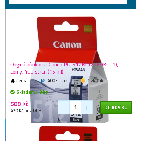
Vyšší kapacity
Originální inkoust Canon PG-512Bk (2969B001),
černý, 400 stran (15 ml)
černá
400 stran
1 zlaťák
Skladem > 9 ks
508 Kč
-
+
DO KOŠÍKU
420 Kč bez DPH