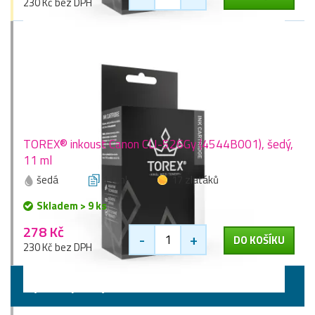
230 Kč bez DPH
TOREX® inkoust Canon CLI-526Gy (4544B001), šedý,
11 ml
šedá
11 ml
17 zlaťáků
Skladem > 9 ks
278 Kč
-
+
DO KOŠÍKU
230 Kč bez DPH
Vyšší kapacity