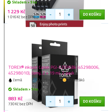
Skladem > 9 ks
1 229 Kč
-
+
DO KOŠÍKU
1 016 Kč bez DPH
TOREX® inkoust Canon PGI-525PGBk (4529B006,
4529B010), černý, 2 × 19 ml, 2-pack
černá
2 × 19 ml
67 zlaťáků
Skladem > 9 ks
883 Kč
-
+
DO KOŠÍKU
730 Kč bez DPH