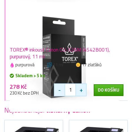
TOREX® inkoust Canon CLI-526M (4542B001),
purpurový, 11 ml
purpurová
11 ml
17 zlaťáků
Skladem > 5 ks
278 Kč
-
+
DO KOŠÍKU
230 Kč bez DPH
Nejoblíbenější
tiskárny Canon