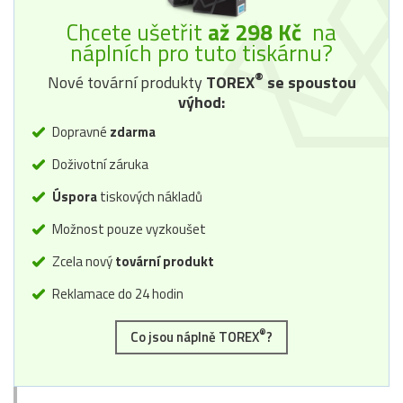
Chcete ušetřit
až 298 Kč
na
náplních pro tuto tiskárnu?
®
Nové tovární produkty
TOREX
se spoustou
výhod:
Dopravné
zdarma
Doživotní záruka
Úspora
tiskových nákladů
Možnost pouze vyzkoušet
Zcela nový
tovární produkt
Reklamace do 24 hodin
®
Co jsou náplně TOREX
?