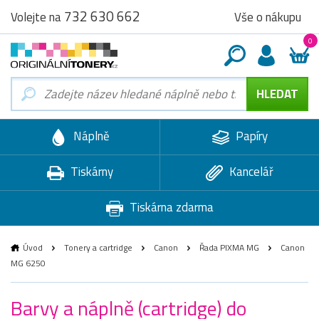
732 630 662
Vše o nákupu
Volejte na
0
Náplně
Papíry
Tiskárny
Kancelář
Tiskárna zdarma
Úvod
Tonery a cartridge
Canon
Řada PIXMA MG
Canon
MG 6250
Barvy a náplně (cartridge) do