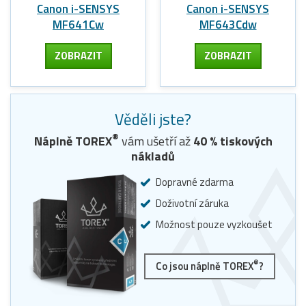
Canon i-SENSYS
Canon i-SENSYS
MF641Cw
MF643Cdw
ZOBRAZIT
ZOBRAZIT
Věděli jste?
®
Náplně TOREX
vám ušetří až
40
% tiskových
nákladů
Dopravné zdarma
Doživotní záruka
Možnost pouze vyzkoušet
®
Co jsou náplně TOREX
?