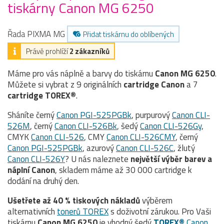
tiskárny Canon MG 6250
Řada PIXMA MG
Přidat tiskárnu do oblíbených
Právě prohlíží
2 zákazníků
Máme pro vás náplně a barvy do tiskárnu
Canon MG 6250
.
Můžete si vybrat z 9 originálních
cartridge
Canon
a 7
cartridge TOREX®
.
Sháníte černý
Canon PGI-525PGBk
, purpurový
Canon CLI-
526M
, černý
Canon CLI-526Bk
, šedý
Canon CLI-526Gy
,
CMYK
Canon CLI-526
, CMY
Canon CLI-526CMY
, černý
Canon PGI-525PGBk
, azurový
Canon CLI-526C
, žlutý
Canon CLI-526Y
? U nás naleznete
největší výběr barev a
náplní Canon
, skladem máme až 30 000 cartridge k
dodání na druhý den.
Ušetřete až 40 % tiskových nákladů
výběrem
alternativních
tonerů TOREX
s doživotní zárukou. Pro Vaši
tiskárnu
Canon MG 6250
je vhodný šedý
TOREX®
Canon