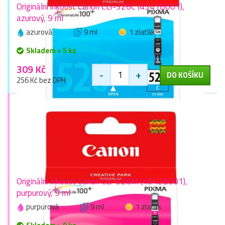
Originální inkoust Canon CLI-526C (4541B001),
azurový, 9 ml
azurová
9 ml
1 zlaťák
Skladem > 5 ks
309 Kč
-
+
DO KOŠÍKU
256 Kč bez DPH
Originální inkoust Canon CLI-526M (4542B001),
purpurový, 9 ml
purpurová
9 ml
1 zlaťák