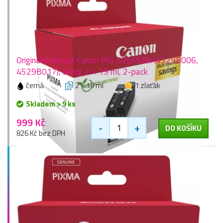
Originální inkoust Canon PGI-525PGBk (4529B006,
4529B017), černý, 2 × 19 ml, 2-pack
černá
2 × 19 ml
1 zlaťák
Skladem > 9 ks
999 Kč
-
+
DO KOŠÍKU
826 Kč bez DPH