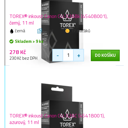
TOREX® inkoust Canon CLI-526Bk (4540B001),
černý, 11 ml
černá
11 ml
17 zlaťáků
Skladem > 9 ks
278 Kč
-
+
DO KOŠÍKU
230 Kč bez DPH
TOREX® inkoust Canon CLI-526C (4541B001),
azurový, 11 ml