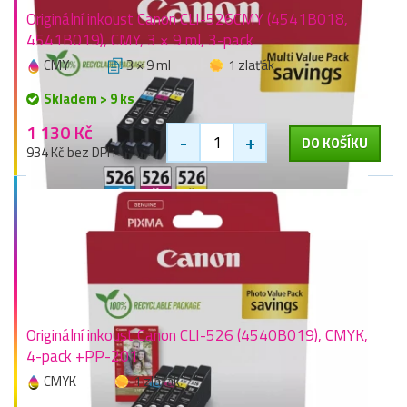
Originální inkoust Canon CLI-526CMY (4541B018,
4541B019), CMY, 3 × 9 ml, 3-pack
CMY
3 × 9 ml
1 zlaťák
Skladem > 9 ks
1 130 Kč
-
+
DO KOŠÍKU
934 Kč bez DPH
Originální inkoust Canon CLI-526 (4540B019), CMYK,
4-pack +PP-201
CMYK
1 zlaťák