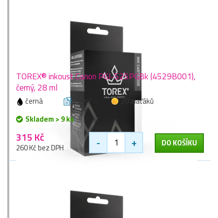
TOREX® inkoust Canon PGI-525PGBk (4529B001),
černý, 28 ml
černá
28 ml
20 zlaťáků
Skladem > 9 ks
315 Kč
-
+
DO KOŠÍKU
260 Kč bez DPH