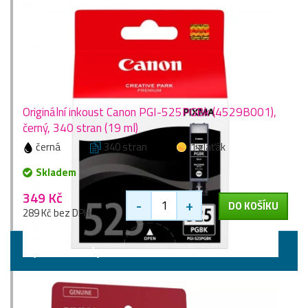
Originální inkoust Canon PGI-525PGBk (4529B001),
černý, 340 stran (19 ml)
černá
340 stran
1 zlaťák
Skladem
349 Kč
-
+
DO KOŠÍKU
289 Kč bez DPH
Výhodné sady