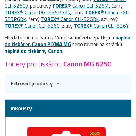
CLI-526Gy
, purpurový
TOREX®
Canon CLI-526M
, černý
TOREX®
Canon PGI-525PGBk
, černý
TOREX®
Canon PGI-
525PGBk
, černý
TOREX®
Canon CLI-526Bk
, azurový
TOREX®
Canon CLI-526C
, žlutý
TOREX®
Canon CLI-526Y
.
Hledáte jinou tiskárnu? Vrátit se můžete zpátky na
náplně
do tiskáren Canon PIXMA MG
nebo rovnou na stránku
náplně do tiskárny Canon
.
Tonery pro tiskárnu
Canon MG 6250
Filtrovat produkty
Inkousty