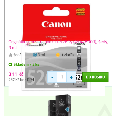
Originální inkoust Canon CLI-526Gy (4544B001), šedý,
9 ml
šedá
9 ml
1 zlaťák
Skladem > 5 ks
311 Kč
-
+
DO KOŠÍKU
257 Kč bez DPH