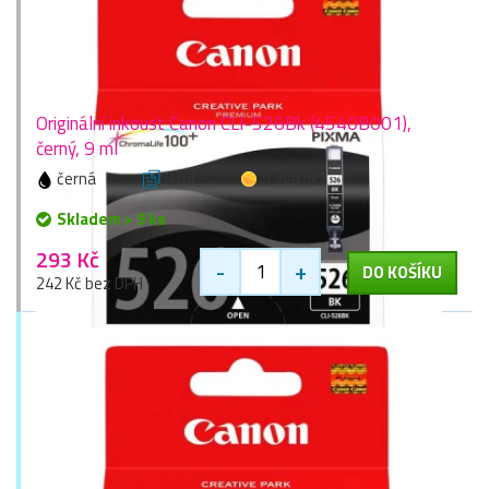
Originální inkoust Canon CLI-526Bk (4540B001),
černý, 9 ml
černá
9 ml
1 zlaťák
Skladem > 9 ks
293 Kč
-
+
DO KOŠÍKU
242 Kč bez DPH