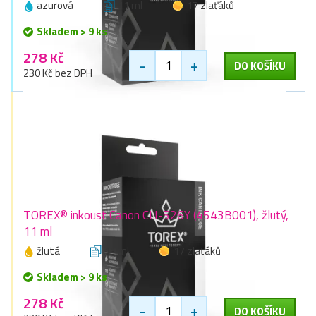
azurová
11 ml
17 zlaťáků
Skladem > 9 ks
278 Kč
-
+
DO KOŠÍKU
230 Kč bez DPH
TOREX® inkoust Canon CLI-526Y (4543B001), žlutý,
11 ml
žlutá
11 ml
17 zlaťáků
Skladem > 9 ks
278 Kč
-
+
DO KOŠÍKU