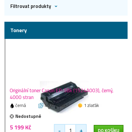
Filtrovat produkty
Tonery
Originální toner Canon EP-SBk (1524A003), černý,
4000 stran
černá
4000 stran
1 zlaťák
Nedostupné
5 199 Kč
-
+
DO KOŠÍKU