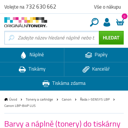
732 630 662
Vše o nákupu
Volejte na
0
Náplně
Papíry
Tiskárny
Kancelář
Tiskárna zdarma
Úvod
Tonery a cartridge
Canon
Řada i-SENSYS LBP
Canon LBP-8iiiP LUS
Barvy a náplně (tonery) do tiskárny