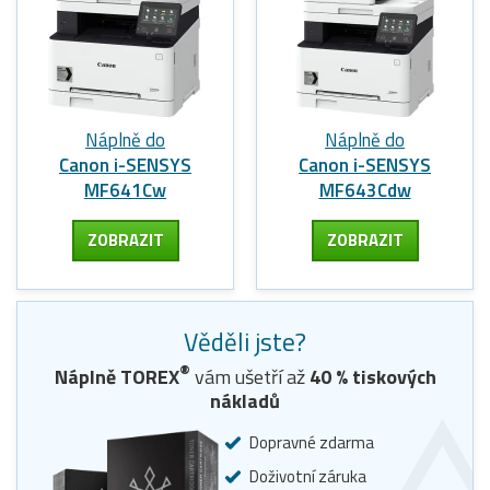
Náplně do
Náplně do
Canon i-SENSYS
Canon i-SENSYS
MF641Cw
MF643Cdw
ZOBRAZIT
ZOBRAZIT
Věděli jste?
®
Náplně TOREX
vám ušetří až
40
% tiskových
nákladů
Dopravné zdarma
Doživotní záruka