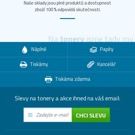
Naše sklady jsou plné produktů a dostupnost
zboží 100 % odpovídá skutečnosti.
Na
tonery
jsme tady my.
Náplně
Papíry
Tiskárny
Kancelář
Tiskárna zdarma
Slevy na tonery a akce ihned na váš email:
CHCI SLEVU