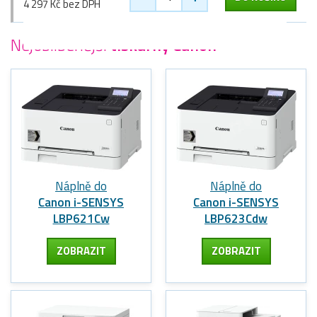
4 297 Kč bez DPH
Nejoblíbenější
tiskárny Canon
Náplně do
Náplně do
Canon i-SENSYS
Canon i-SENSYS
LBP621Cw
LBP623Cdw
ZOBRAZIT
ZOBRAZIT