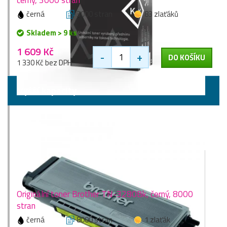
černá
3000 stran
83 zlaťáků
Skladem > 9 ks
1 609 Kč
-
+
DO KOŠÍKU
1 330 Kč bez DPH
Vyšší kapacity
Originální toner Brother TN-3280Bk, černý, 8000
stran
černá
8000 stran
1 zlaťák