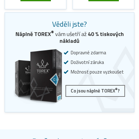
Věděli jste?
®
Náplně TOREX
vám ušetří až
40
% tiskových
nákladů
Dopravné zdarma
Doživotní záruka
Možnost pouze vyzkoušet
®
Co jsou náplně TOREX
?