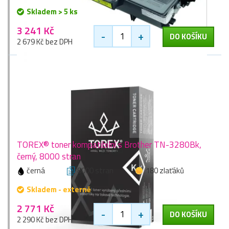
Skladem > 5 ks
3 241 Kč
-
+
DO KOŠÍKU
2 679 Kč bez DPH
TOREX® toner kompatibilní s Brother TN-3280Bk,
černý, 8000 stran
černá
8000 stran
180 zlaťáků
Skladem - externě
2 771 Kč
-
+
DO KOŠÍKU
2 290 Kč bez DPH