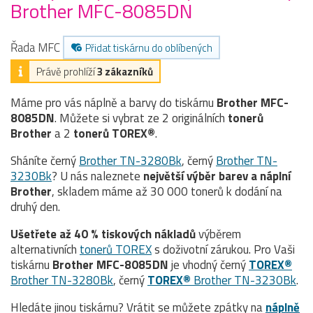
Brother MFC-8085DN
Řada MFC
Přidat tiskárnu do oblíbených
Právě prohlíží
3 zákazníků
Máme pro vás náplně a barvy do tiskárnu
Brother MFC-
8085DN
. Můžete si vybrat ze 2 originálních
tonerů
Brother
a 2
tonerů TOREX®
.
Sháníte černý
Brother TN-3280Bk
, černý
Brother TN-
3230Bk
? U nás naleznete
největší výběr barev a náplní
Brother
, skladem máme až 30 000 tonerů k dodání na
druhý den.
Ušetřete až 40 % tiskových nákladů
výběrem
alternativních
tonerů TOREX
s doživotní zárukou. Pro Vaši
tiskárnu
Brother MFC-8085DN
je vhodný černý
TOREX®
Brother TN-3280Bk
, černý
TOREX®
Brother TN-3230Bk
.
Hledáte jinou tiskárnu? Vrátit se můžete zpátky na
náplně