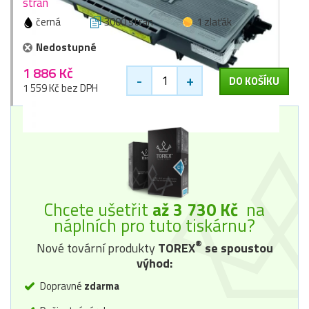
stran
černá
3000 stran
1 zlaťák
Nedostupné
1 886 Kč
-
+
DO KOŠÍKU
1 559 Kč bez DPH
Chcete ušetřit
až 3 730 Kč
na
náplních pro tuto tiskárnu?
®
Nové tovární produkty
TOREX
se spoustou
výhod:
Dopravné
zdarma