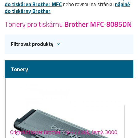
do tiskáren Brother MFC
nebo rovnou na stránku
náplně
do tiskárny Brother
.
Tonery pro tiskárnu
Brother MFC-8085DN
Filtrovat produkty
Tonery
Originální toner Brother TN-3230Bk, černý, 3000