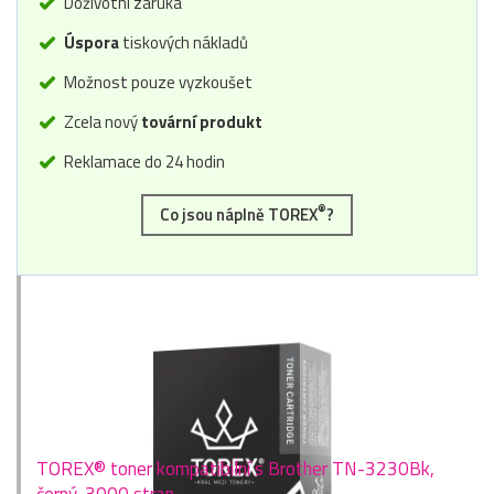
Doživotní záruka
Úspora
tiskových nákladů
Možnost pouze vyzkoušet
Zcela nový
tovární produkt
Reklamace do 24 hodin
®
Co jsou náplně TOREX
?
TOREX® toner kompatibilní s Brother TN-3230Bk,
černý, 3000 stran