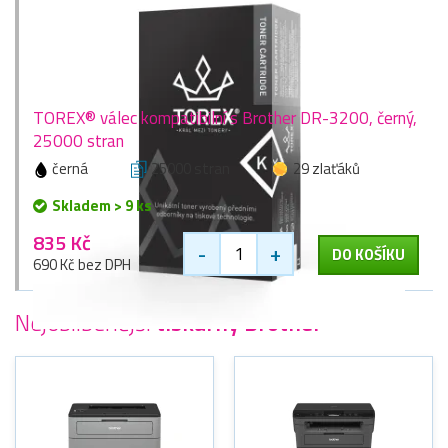
TOREX® válec kompatibilní s Brother DR-3200, černý,
25000 stran
černá
25000 stran
29 zlaťáků
Skladem > 9 ks
835 Kč
-
+
DO KOŠÍKU
690 Kč bez DPH
Nejoblíbenější
tiskárny Brother