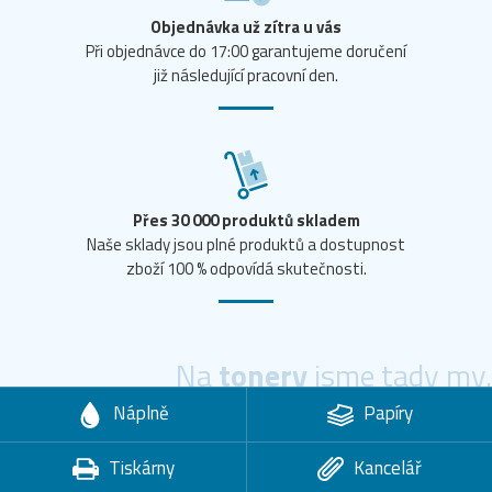
Objednávka už zítra u vás
Při objednávce do 17:00 garantujeme doručení
již následující pracovní den.
Přes 30 000 produktů skladem
Naše sklady jsou plné produktů a dostupnost
zboží 100 % odpovídá skutečnosti.
Na
tonery
jsme tady my.
Náplně
Papíry
Tiskárny
Kancelář