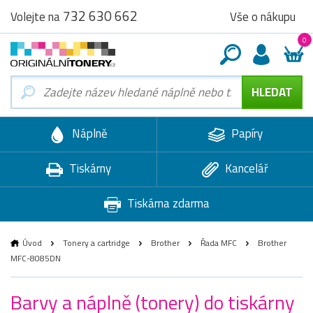
732 630 662
Vše o nákupu
Volejte na
0
Náplně
Papíry
Tiskárny
Kancelář
Tiskárna zdarma
Úvod
Tonery a cartridge
Brother
Řada MFC
Brother
MFC-8085DN
Barvy a náplně (tonery) do tiskárny