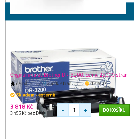
Válce
Originální válec Brother DR-3200, černý, 25000 stran
černá
25000 stran
1 zlaťák
Skladem - externě
3 818 Kč
-
+
DO KOŠÍKU
3 155 Kč bez DPH