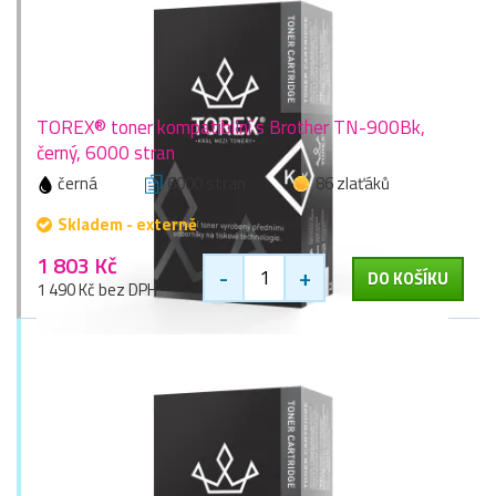
TOREX® toner kompatibilní s Brother TN-900Bk,
černý, 6000 stran
černá
6000 stran
86 zlaťáků
Skladem - externě
1 803 Kč
-
+
DO KOŠÍKU
1 490 Kč bez DPH