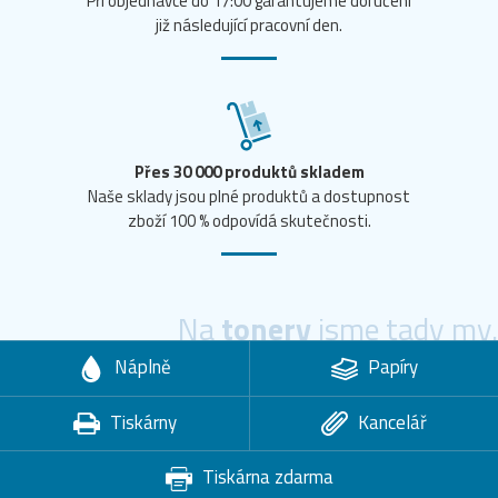
Při objednávce do 17:00 garantujeme doručení
již následující pracovní den.
Přes 30 000 produktů skladem
Naše sklady jsou plné produktů a dostupnost
zboží 100 % odpovídá skutečnosti.
Na
tonery
jsme tady my.
Náplně
Papíry
Tiskárny
Kancelář
Tiskárna zdarma