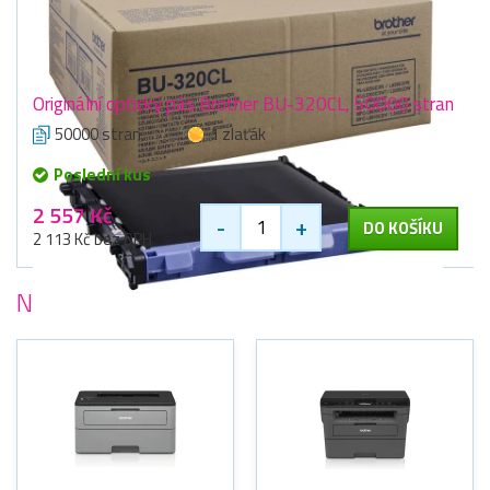
Originální optický pás Brother BU-320CL, 50000 stran
50000 stran
1 zlaťák
Poslední kus
2 557 Kč
-
+
DO KOŠÍKU
2 113 Kč bez DPH
Nejoblíbenější
tiskárny Brother