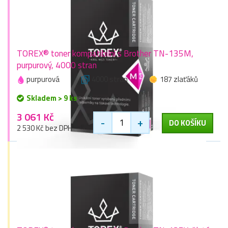
TOREX® toner kompatibilní s Brother TN-135M,
purpurový, 4000 stran
purpurová
4000 stran
187 zlaťáků
Skladem > 9 ks
3 061 Kč
-
+
DO KOŠÍKU
2 530 Kč bez DPH