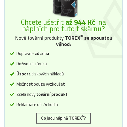
Chcete ušetřit
až 944 Kč
na
náplních pro tuto tiskárnu?
®
Nové tovární produkty
TOREX
se spoustou
výhod:
Dopravné
zdarma
Doživotní záruka
Úspora
tiskových nákladů
Možnost pouze vyzkoušet
Zcela nový
tovární produkt
Reklamace do 24 hodin
®
Co jsou náplně TOREX
?