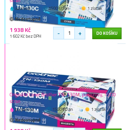
stran
azurová
1500 stran
1 zlaťák
Nedostupné
1 938 Kč
-
+
DO KOŠÍKU
1 602 Kč bez DPH
Originální toner Brother TN-130M, purpurový, 1500
stran
purpurová
1500 stran
1 zlaťák
Nedostupné