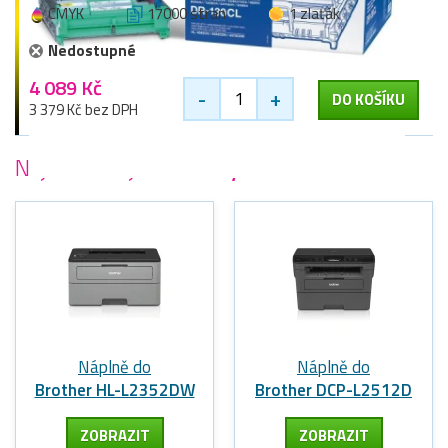
CMYK
17000 stran
1 zlaťák
Nedostupné
4 089 Kč
-
+
DO KOŠÍKU
3 379 Kč bez DPH
Nejoblíbenější
tiskárny Brother
Náplně do
Náplně do
Brother HL-L2352DW
Brother DCP-L2512D
ZOBRAZIT
ZOBRAZIT