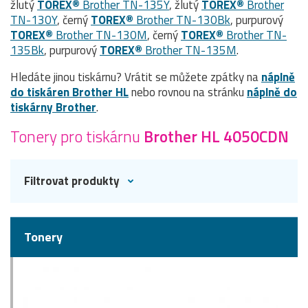
žlutý
TOREX®
Brother TN-135Y
, žlutý
TOREX®
Brother
TN-130Y
, černý
TOREX®
Brother TN-130Bk
, purpurový
TOREX®
Brother TN-130M
, černý
TOREX®
Brother TN-
135Bk
, purpurový
TOREX®
Brother TN-135M
.
Hledáte jinou tiskárnu? Vrátit se můžete zpátky na
náplně
do tiskáren Brother HL
nebo rovnou na stránku
náplně do
tiskárny Brother
.
Tonery pro tiskárnu
Brother HL 4050CDN
Filtrovat produkty
Tonery