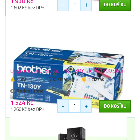
1 938 Kč
-
+
DO KOŠÍKU
1 602 Kč bez DPH
Originální toner Brother TN-130Y, žlutý, 1500 stran
žlutá
1500 stran
1 zlaťák
Nedostupné
1 524 Kč
-
+
DO KOŠÍKU
1 260 Kč bez DPH