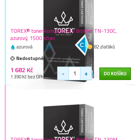
TOREX® toner kompatibilní s Brother TN-130C,
azurový, 1500 stran
azurová
1500 stran
82 zlaťáků
Nedostupné
1 682 Kč
-
+
DO KOŠÍKU
1 390 Kč bez DPH
TOREX® toner kompatibilní s Brother TN-130M,