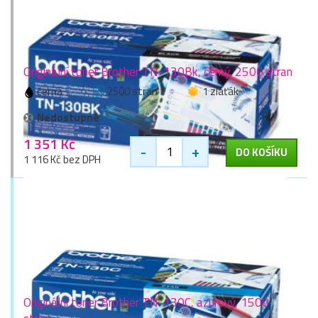
Originální toner Brother TN-130Bk, černý, 2500 stran
černá
2500 stran
1 zlaťák
Nedostupné
1 351 Kč
-
+
DO KOŠÍKU
1 116 Kč bez DPH
Originální toner Brother TN-130C, azurový, 1500