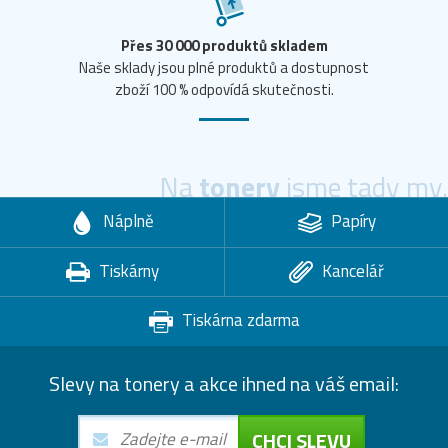
Přes 30 000 produktů skladem
Naše sklady jsou plné produktů a dostupnost
zboží 100 % odpovídá skutečnosti.
Na
tonery
jsme tady my.
Náplně
Papíry
Tiskárny
Kancelář
Tiskárna zdarma
Slevy na tonery a akce ihned na váš email:
CHCI SLEVU