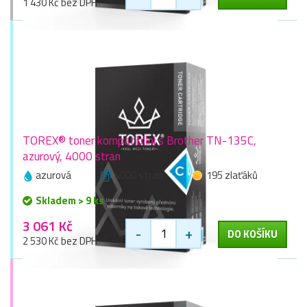
1 430 Kč bez DPH
TOREX® toner kompatibilní s Brother TN-135C,
azurový, 4000 stran
azurová
4000 stran
195 zlaťáků
Skladem > 9 ks
3 061 Kč
-
+
DO KOŠÍKU
2 530 Kč bez DPH