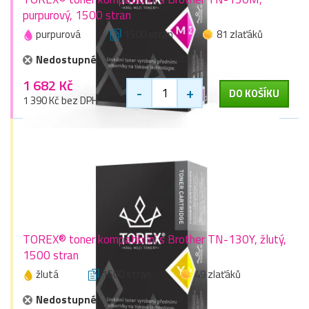
purpurový, 1500 stran
purpurová
1500 stran
81 zlaťáků
Nedostupné
1 682 Kč
-
+
DO KOŠÍKU
1 390 Kč bez DPH
TOREX® toner kompatibilní s Brother TN-130Y, žlutý,
1500 stran
žlutá
1500 stran
49 zlaťáků
Nedostupné