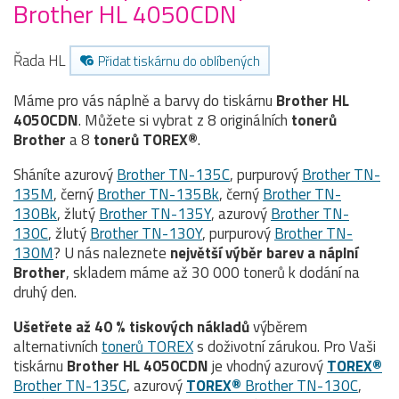
Brother HL 4050CDN
Řada HL
Přidat tiskárnu do oblíbených
Máme pro vás náplně a barvy do tiskárnu
Brother HL
4050CDN
. Můžete si vybrat z 8 originálních
tonerů
Brother
a 8
tonerů TOREX®
.
Sháníte azurový
Brother TN-135C
, purpurový
Brother TN-
135M
, černý
Brother TN-135Bk
, černý
Brother TN-
130Bk
, žlutý
Brother TN-135Y
, azurový
Brother TN-
130C
, žlutý
Brother TN-130Y
, purpurový
Brother TN-
130M
? U nás naleznete
největší výběr barev a náplní
Brother
, skladem máme až 30 000 tonerů k dodání na
druhý den.
Ušetřete až 40 % tiskových nákladů
výběrem
alternativních
tonerů TOREX
s doživotní zárukou. Pro Vaši
tiskárnu
Brother HL 4050CDN
je vhodný azurový
TOREX®
Brother TN-135C
, azurový
TOREX®
Brother TN-130C
,