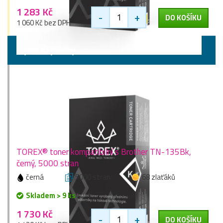
1 283 Kč
-
+
DO KOŠÍKU
1 060 Kč bez DPH
Vyšší kapacity
TOREX® toner kompatibilní s Brother TN-135Bk,
černý, 5000 stran
černá
5000 stran
68 zlaťáků
Skladem > 9 ks
1 730 Kč
-
+
DO KOŠÍKU