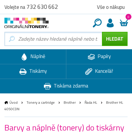
732 630 662
Vše o nákupu
Volejte na
0
Náplně
Papíry
Tiskárny
Kancelář
Tiskárna zdarma
Úvod
Tonery a cartridge
Brother
Řada HL
Brother HL
4050CDN
Barvy a náplně (tonery) do tiskárny