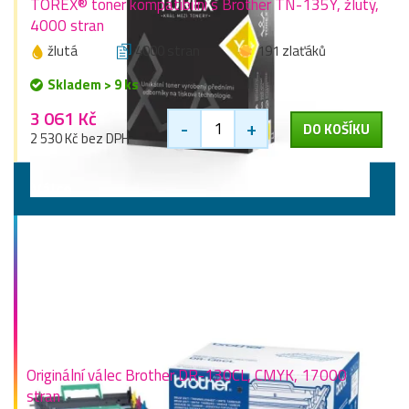
TOREX® toner kompatibilní s Brother TN-135Y, žlutý,
4000 stran
žlutá
4000 stran
191 zlaťáků
Skladem > 9 ks
3 061 Kč
-
+
DO KOŠÍKU
2 530 Kč bez DPH
Válce
Originální válec Brother DR-130CL, CMYK, 17000
stran