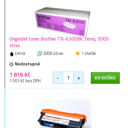
Originální toner Brother TN-6300Bk, černý, 3000
stran
černá
3000 stran
1 zlaťák
Nedostupné
1 816 Kč
-
+
DO KOŠÍKU
1 501 Kč bez DPH