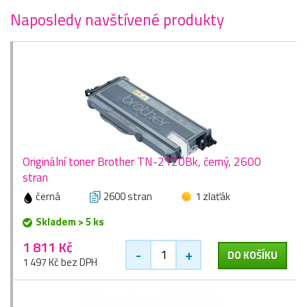
Naposledy navštívené produkty
Originální toner Brother TN-2120Bk, černý, 2600
stran
černá
2600 stran
1 zlaťák
Skladem > 5 ks
1 811 Kč
-
+
DO KOŠÍKU
1 497 Kč bez DPH