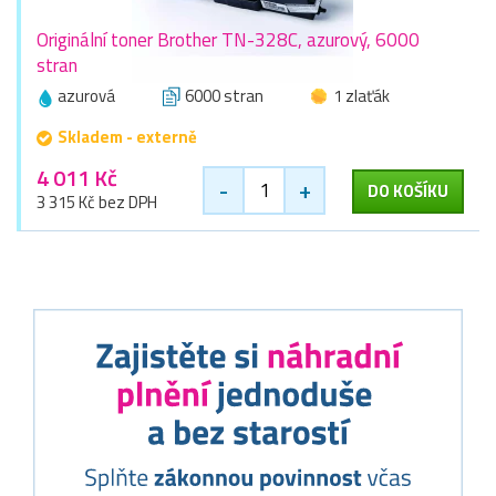
Originální toner Brother TN-328C, azurový, 6000
stran
azurová
6000 stran
1 zlaťák
Skladem - externě
4 011 Kč
-
+
DO KOŠÍKU
3 315 Kč bez DPH