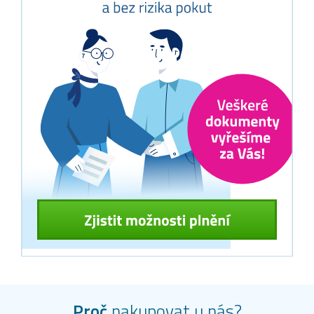
Proč
nakupovat u nás?