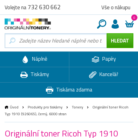
732 630 662
Vše o nákupu
Volejte na
0
Náplně
Papíry
Tiskárny
Kancelář
Tiskárna zdarma
Úvod
Produkty pro tiskárny
Tonery
Originální toner Ricoh
Typ 1910 (926065), černý, 6000 stran
Originální toner Ricoh Typ 1910