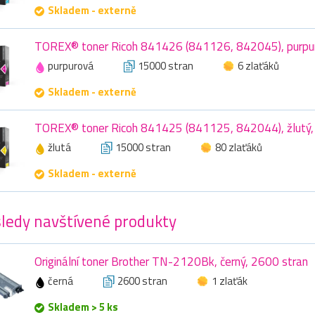
Skladem - externě
TOREX® toner Ricoh 841426 (841126, 842045), purpur
purpurová
15000 stran
6 zlaťáků
Skladem - externě
TOREX® toner Ricoh 841425 (841125, 842044), žlutý,
žlutá
15000 stran
80 zlaťáků
Skladem - externě
ledy navštívené produkty
Originální toner Brother TN-2120Bk, černý, 2600 stran
černá
2600 stran
1 zlaťák
Skladem > 5 ks