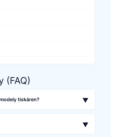
y (FAQ)
 modely tiskáren?
▼
▼