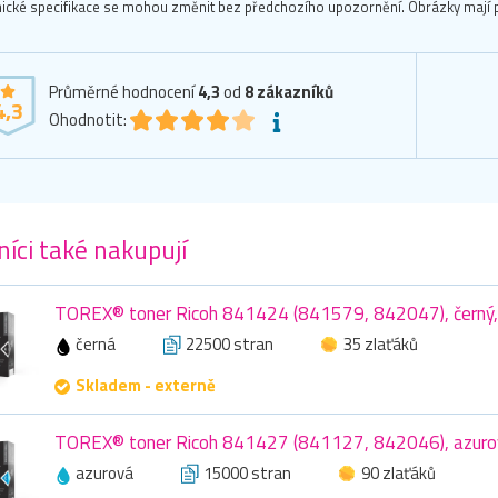
ické specifikace se mohou změnit bez předchozího upozornění. Obrázky mají p
Průměrné hodnocení
4,3
od
8
zákazníků
4,3
Ohodnotit:
íci také nakupují
TOREX® toner Ricoh 841424 (841579, 842047), černý,
černá
22500 stran
35 zlaťáků
Skladem - externě
TOREX® toner Ricoh 841427 (841127, 842046), azuro
azurová
15000 stran
90 zlaťáků