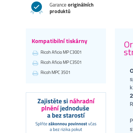
Garance
originálních
produktů
Kompatibilní tiskárny
Or
st
Ricoh Aficio MP C3001
Ricoh Aficio MP C3501
O
Ricoh MPC 3501
s
k
2
R
P
s