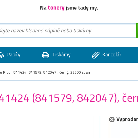
tonery
Na
jsme tady my.
Papíry
Tiskárny
Kancelář
er Ricoh 841424 (841579, 842047), černý, 22500 stran
 841424 (841579, 842047), čer
Vyprodan