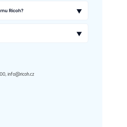
árnu Ricoh?
▼
▼
00, info@ricoh.cz