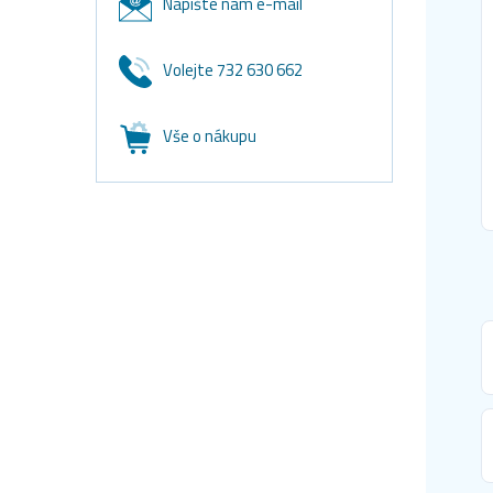
Napište nám e-mail
Volejte 732 630 662
Vše o nákupu