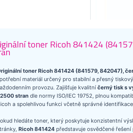
iginální toner Ricoh 841424 (8415
ran
riginální toner Ricoh 841424 (841579, 842047), če
potřební materiál určený pro stabilní a přesný tiskov
aždodenním provozu. Zajišťuje kvalitní
černý tisk s 
2500 stran
dle normy ISO/IEC 19752, plnou kompatibi
icoh a spolehlivou funkci včetně správné identifikace 
okud hledáte toner, který poskytuje konzistentní výs
tránky,
Ricoh 841424
představuje osvědčené řešení p