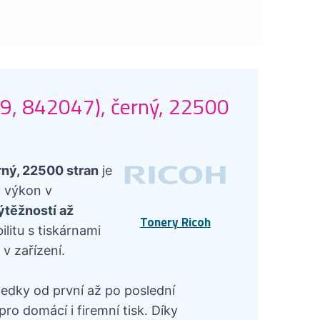
79, 842047), černý, 22500
rný, 22500 stran
je
ý výkon v
výtěžností až
Tonery Ricoh
litu s tiskárnami
v zařízení.
ledky od první až po poslední
ro domácí i firemní tisk. Díky