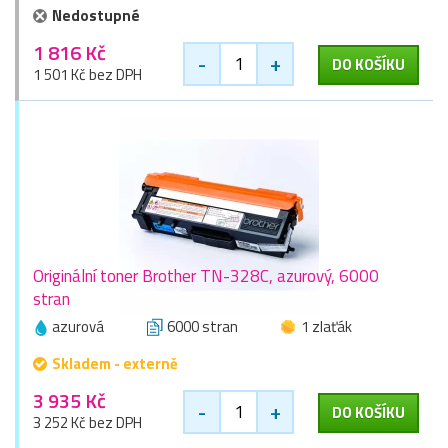
Nedostupné
1 816 Kč
-
+
DO KOŠÍKU
1 501 Kč bez DPH
Originální toner Brother TN-328C, azurový, 6000
stran
azurová
6000 stran
1 zlaťák
Skladem - externě
3 935 Kč
-
+
DO KOŠÍKU
3 252 Kč bez DPH