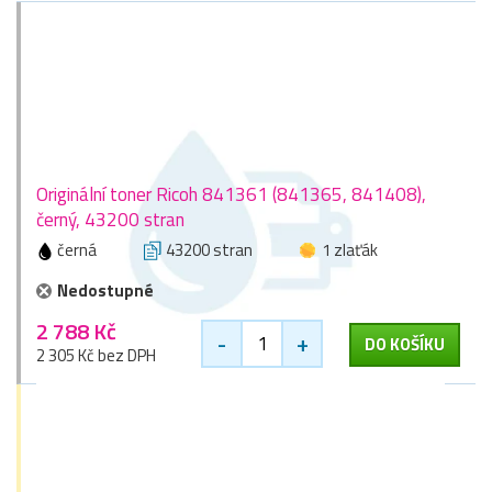
Originální toner Ricoh 841361 (841365, 841408),
černý, 43200 stran
černá
43200 stran
1 zlaťák
Nedostupné
2 788 Kč
-
+
DO KOŠÍKU
2 305 Kč bez DPH