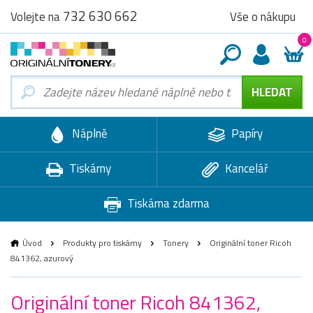
732 630 662
Vše o nákupu
Volejte na
0
Náplně
Papíry
Tiskárny
Kancelář
Tiskárna zdarma
Úvod
Produkty pro tiskárny
Tonery
Originální toner Ricoh
841362, azurový
Originální toner Ricoh 841362,