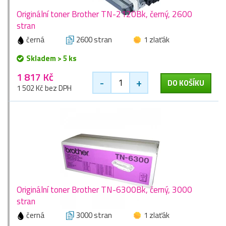
Originální toner Brother TN-2120Bk, černý, 2600
stran
černá
2600 stran
1 zlaťák
Skladem > 5 ks
1 817 Kč
-
+
DO KOŠÍKU
1 502 Kč bez DPH
Originální toner Brother TN-6300Bk, černý, 3000
stran
černá
3000 stran
1 zlaťák