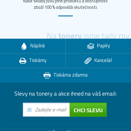
Naše sklady jsou plné produktů a dostupnost
zboží 100 % odpovídá skutečnosti.
Na
tonery
jsme tady my.
Náplně
Papíry
Tiskárny
Kancelář
Tiskárna zdarma
Slevy na tonery a akce ihned na váš email:
CHCI SLEVU