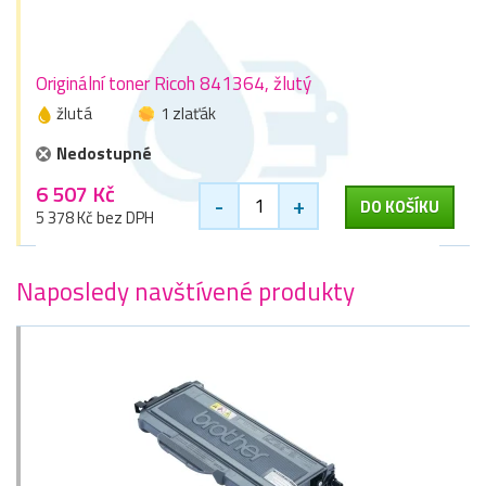
Originální toner Ricoh 841364, žlutý
žlutá
1 zlaťák
Nedostupné
6 507 Kč
-
+
DO KOŠÍKU
5 378 Kč bez DPH
Naposledy navštívené produkty