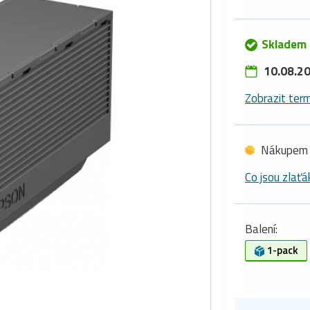
Skladem 
10.08.20
Zobrazit term
Nákupem 
Co jsou zlaťá
Balení:
1-pack