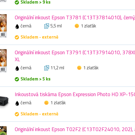
Skladem > 9 ks
Originální inkoust Epson T3781 (C13T37814010), černý,
černá
5,5 ml
1 zlaťák
Skladem - externě
Originální inkoust Epson T3791 (C13T37914010, 378XL),
XL
černá
11,2 ml
1 zlaťák
Skladem > 5 ks
Inkoustová tiskárna Epson Expression Photo HD XP-
černá
1 zlaťák
Skladem - externě
Originální inkoust Epson T02F2 (C13T02F24010, 202), a