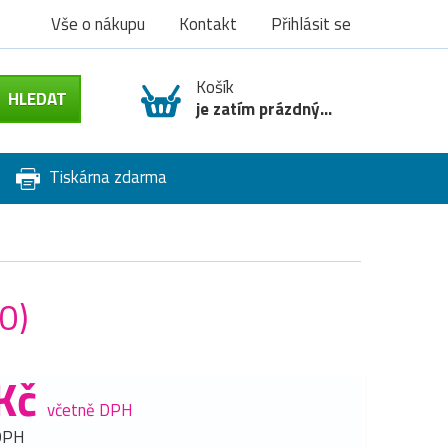
Vše o nákupu
Kontakt
Přihlásit se
Košík
je zatím prázdný...
Tiskárna zdarma
0)
Kč
včetně DPH
DPH