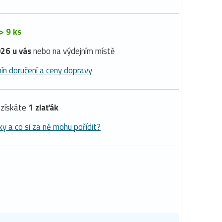
> 9 ks
26 u vás
nebo na výdejním místě
ín doručení a ceny dopravy
získáte
1 zlaťák
ky a co si za ně mohu pořídit?