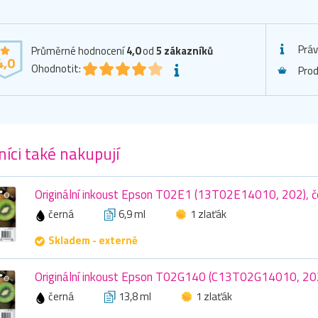
Práv
Průměrné hodnocení
4,0
od
5
zákazníků
4,0
Ohodnotit:
Pro
íci také nakupují
Originální inkoust Epson T02E1 (13T02E14010, 202), če
černá
6,9 ml
1 zlaťák
Skladem - externě
Originální inkoust Epson T02G140 (C13T02G14010, 202X
černá
13,8 ml
1 zlaťák