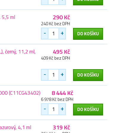
290 Kč
 5,5 ml
240 Kč bez DPH
-
+
DO KOŠÍKU
495 Kč
 černý, 11,2 ml,
409 Kč bez DPH
-
+
DO KOŠÍKU
8 444 Kč
15000 (C11CG43402)
6 978 Kč bez DPH
-
+
DO KOŠÍKU
319 Kč
zurový, 4,1 ml