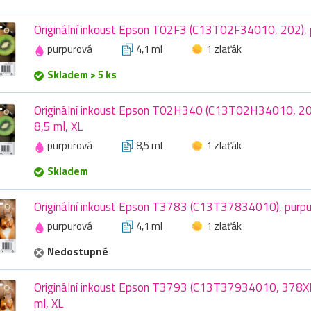
Originální inkoust Epson T02F3 (C13T02F34010, 202), p
purpurová
4,1 ml
1 zlaťák
Skladem > 5 ks
Originální inkoust Epson T02H340 (C13T02H34010, 202
8,5 ml, XL
purpurová
8,5 ml
1 zlaťák
Skladem
Originální inkoust Epson T3783 (C13T37834010), purpu
purpurová
4,1 ml
1 zlaťák
Nedostupné
Originální inkoust Epson T3793 (C13T37934010, 378XL)
ml, XL