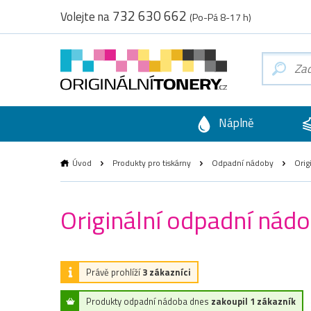
732 630 662
Volejte na
(Po-Pá 8-17 h)
Náplně
Úvod
Produkty pro tiskárny
Odpadní nádoby
Orig
Originální odpadní ná
Právě prohlíží
3 zákazníci
Produkty odpadní nádoba dnes
zakoupil 1 zákazník