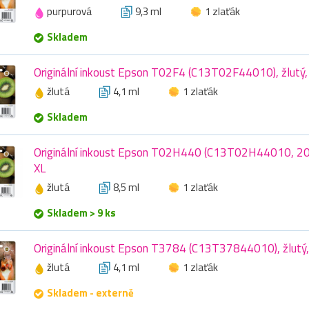
purpurová
9,3 ml
1 zlaťák
Skladem
Originální inkoust Epson T02F4 (C13T02F44010), žlutý,
žlutá
4,1 ml
1 zlaťák
Skladem
Originální inkoust Epson T02H440 (C13T02H44010, 202X
XL
žlutá
8,5 ml
1 zlaťák
Skladem > 9 ks
Originální inkoust Epson T3784 (C13T37844010), žlutý,
žlutá
4,1 ml
1 zlaťák
Skladem - externě