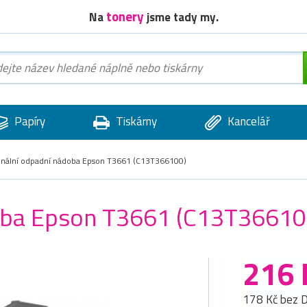
tonery
Na
jsme tady my.
Papíry
Tiskárny
Kancelář
inální odpadní nádoba Epson T3661 (C13T366100)
doba Epson T3661 (C13T36610
216 
178 Kč bez 