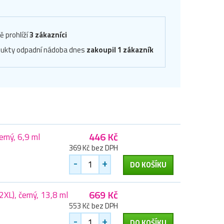
ě prohlíží
3 zákazníci
dukty odpadní nádoba dnes
zakoupil 1 zákazník
446 Kč
rný, 6,9 ml
369 Kč bez DPH
-
+
DO KOŠÍKU
669 Kč
L), černý, 13,8 ml
553 Kč bez DPH
-
+
DO KOŠÍKU