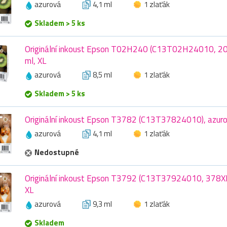
azurová
4,1 ml
1 zlaťák
Skladem > 5 ks
Originální inkoust Epson T02H240 (C13T02H24010, 202
ml, XL
azurová
8,5 ml
1 zlaťák
Skladem > 5 ks
Originální inkoust Epson T3782 (C13T37824010), azuro
azurová
4,1 ml
1 zlaťák
Nedostupné
Originální inkoust Epson T3792 (C13T37924010, 378XL)
XL
azurová
9,3 ml
1 zlaťák
Skladem