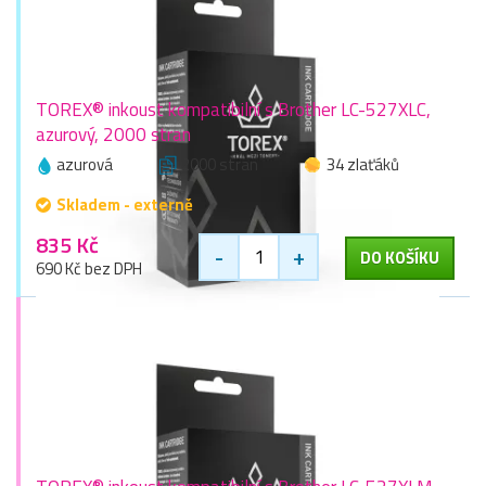
TOREX® inkoust kompatibilní s Brother LC-527XLC,
azurový, 2000 stran
azurová
2000 stran
34 zlaťáků
Skladem - externě
835 Kč
-
+
DO KOŠÍKU
690 Kč bez DPH