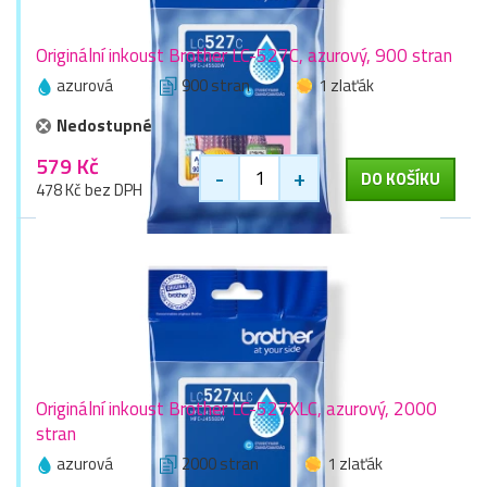
Originální inkoust Brother LC-527C, azurový, 900 stran
azurová
900 stran
1 zlaťák
Nedostupné
579 Kč
-
+
DO KOŠÍKU
478 Kč bez DPH
Originální inkoust Brother LC-527XLC, azurový, 2000
stran
azurová
2000 stran
1 zlaťák