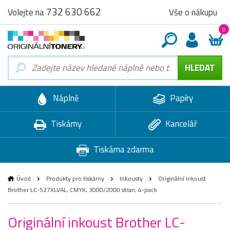
732 630 662
Vše o nákupu
Volejte na
0
Náplně
Papíry
Tiskárny
Kancelář
Tiskárna zdarma
Úvod
Produkty pro tiskárny
Inkousty
Originální inkoust
Brother LC-527XLVAL, CMYK, 3000/2000 stran, 4-pack
Originální inkoust Brother LC-