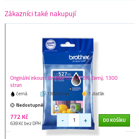
Zákazníci také nakupují
Originální inkoust Brother LC-527BK, černý, 1300
stran
černá
1300 stran
1 zlaťák
Nedostupné
772 Kč
-
+
DO KOŠÍKU
638 Kč bez DPH