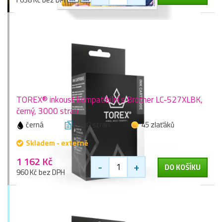
TOREX® inkoust kompatibilní s Brother LC-527XLBK,
černý, 3000 stran
černá
3000 stran
45 zlaťáků
Skladem - externě
1 162 Kč
-
+
DO KOŠÍKU
960 Kč bez DPH