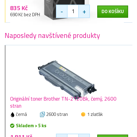
835 Kč
-
+
DO KOŠÍKU
690 Kč bez DPH
Naposledy navštívené produkty
Originální toner Brother TN-2120Bk, černý, 2600
stran
černá
2600 stran
1 zlaťák
Skladem > 5 ks
1 811 Kč