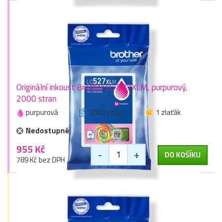
Originální inkoust Brother LC-527XLM, purpurový,
2000 stran
purpurová
2000 stran
1 zlaťák
Nedostupné
955 Kč
-
+
DO KOŠÍKU
789 Kč bez DPH