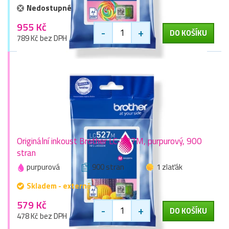
Nedostupné
955 Kč
-
+
DO KOŠÍKU
789 Kč bez DPH
Originální inkoust Brother LC-527M, purpurový, 900
stran
purpurová
900 stran
1 zlaťák
Skladem - externě
579 Kč
-
+
DO KOŠÍKU
478 Kč bez DPH