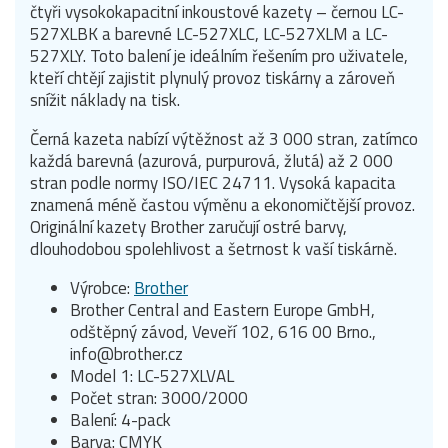
čtyři vysokokapacitní inkoustové kazety – černou LC-
527XLBK a barevné LC-527XLC, LC-527XLM a LC-
527XLY. Toto balení je ideálním řešením pro uživatele,
kteří chtějí zajistit plynulý provoz tiskárny a zároveň
snížit náklady na tisk.
Černá kazeta nabízí výtěžnost až 3 000 stran, zatímco
každá barevná (azurová, purpurová, žlutá) až 2 000
stran podle normy ISO/IEC 24711. Vysoká kapacita
znamená méně častou výměnu a ekonomičtější provoz.
Originální kazety Brother zaručují ostré barvy,
dlouhodobou spolehlivost a šetrnost k vaší tiskárně.
Výrobce:
Brother
Brother Central and Eastern Europe GmbH,
odštěpný závod, Veveří 102, 616 00 Brno.,
info@brother.cz
Model 1: LC-527XLVAL
Počet stran: 3000/2000
Balení: 4-pack
Barva: CMYK