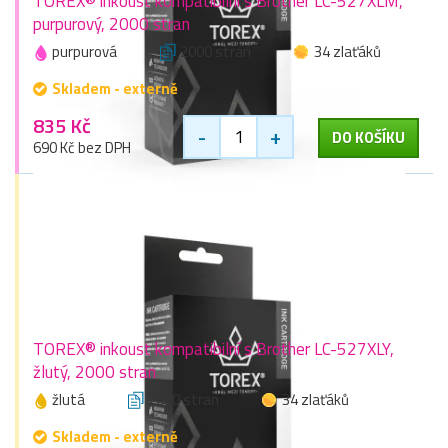
TOREX® inkoust kompatibilní s Brother LC-527XLM,
purpurový, 2000 stran
purpurová
2000 stran
34 zlaťáků
Skladem - externě
835 Kč
-
+
DO KOŠÍKU
690 Kč bez DPH
TOREX® inkoust kompatibilní s Brother LC-527XLY,
žlutý, 2000 stran
žlutá
2000 stran
34 zlaťáků
Skladem - externě