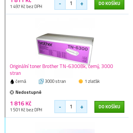
-
+
DO KOŠÍKU
1 497 Kč bez DPH
Originální toner Brother TN-6300Bk, černý, 3000
stran
černá
3000 stran
1 zlaťák
Nedostupné
1 816 Kč
-
+
DO KOŠÍKU
1 501 Kč bez DPH