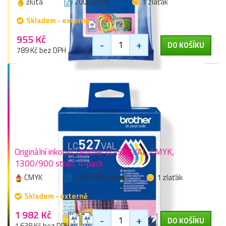
žlutá
2000 stran
1 zlaťák
Skladem - externě
955 Kč
-
+
DO KOŠÍKU
789 Kč bez DPH
Originální inkoust Brother LC-527VAL, CMYK,
1300/900 stran, 4-pack
CMYK
1300/900 stran
1 zlaťák
Skladem - externě
1 982 Kč
-
+
DO KOŠÍKU
1 638 Kč bez DPH