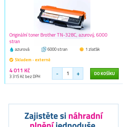
Originální toner Brother TN-328C, azurový, 6000
stran
azurová
6000 stran
1 zlaťák
Skladem - externě
4 011 Kč
-
+
DO KOŠÍKU
3 315 Kč bez DPH