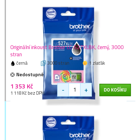
Originální inkoust Brother LC-527XLBK, černý, 3000
stran
černá
3000 stran
1 zlaťák
Nedostupné
1 353 Kč
-
+
DO KOŠÍKU
1 118 Kč bez DPH