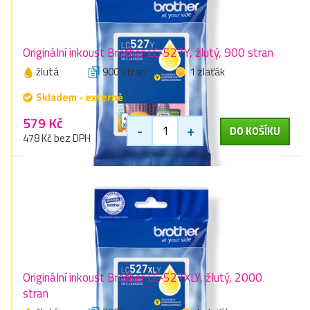
Originální inkoust Brother LC-527Y, žlutý, 900 stran
žlutá
900 stran
1 zlaťák
Skladem - externě
579 Kč
-
+
DO KOŠÍKU
478 Kč bez DPH
Originální inkoust Brother LC-527XLY, žlutý, 2000
stran