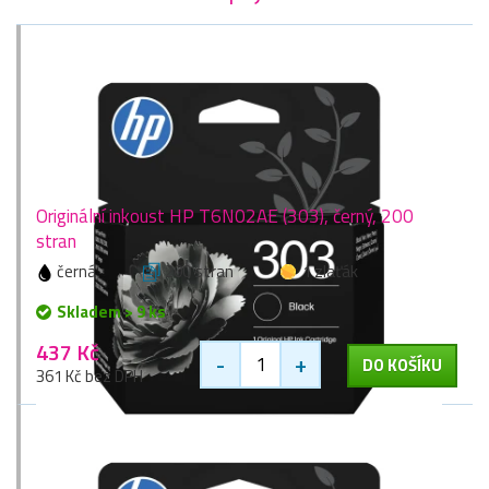
Originální inkoust HP T6N02AE (303), černý, 200
stran
černá
200 stran
1 zlaťák
Skladem > 9 ks
437 Kč
-
+
DO KOŠÍKU
361 Kč bez DPH