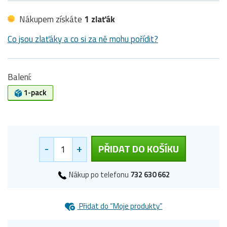
Nákupem získáte
1 zlaťák
Co jsou zlaťáky a co si za ně mohu pořídit?
Balení:
1-pack
-
+
PŘIDAT DO KOŠÍKU
Nákup po telefonu
732 630 662
Přidat do “Moje produkty”