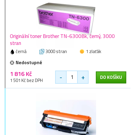
Originální toner Brother TN-6300Bk, černý, 3000
stran
černá
3000 stran
1 zlaťák
Nedostupné
1 816 Kč
-
+
DO KOŠÍKU
1 501 Kč bez DPH