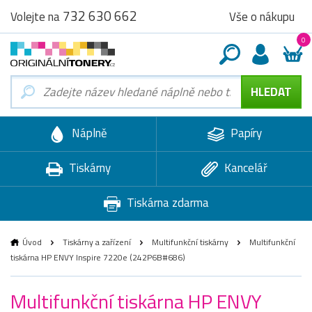
732 630 662
Vše o nákupu
Volejte na
0
Náplně
Papíry
Tiskárny
Kancelář
Tiskárna zdarma
Úvod
Tiskárny a zařízení
Multifunkční tiskárny
Multifunkční
tiskárna HP ENVY Inspire 7220e (242P6B#686)
Multifunkční tiskárna HP ENVY