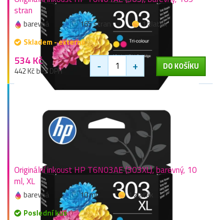
stran
barevná
165 stran
1 zlaťák
Skladem - externě
534 Kč
-
+
DO KOŠÍKU
442 Kč bez DPH
Originální inkoust HP T6N03AE (303XL), barevný, 10
ml, XL
barevná
10 ml
1 zlaťák
Poslední kus