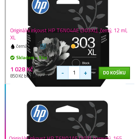
Originální inkoust HP T6N04AE (303XL), černý, 12 ml,
XL
černá
12 ml
1 zlaťák
Skladem > 9 ks
1 028 Kč
-
+
DO KOŠÍKU
850 Kč bez DPH
Originální inkoust HP T6N01AE (303), barevný, 165