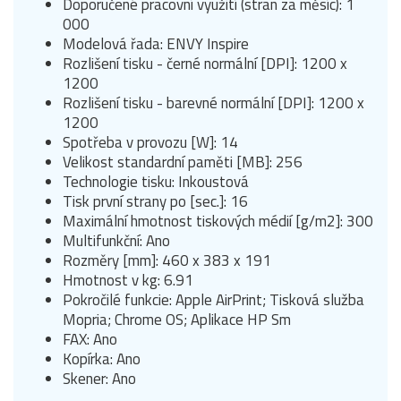
Doporučené pracovní využití (stran za měsíc): 1
000
Modelová řada: ENVY Inspire
Rozlišení tisku - černé normální [DPI]: 1200 x
1200
Rozlišení tisku - barevné normální [DPI]: 1200 x
1200
Spotřeba v provozu [W]: 14
Velikost standardní paměti [MB]: 256
Technologie tisku: Inkoustová
Tisk první strany po [sec.]: 16
Maximální hmotnost tiskových médií [g/m2]: 300
Multifunkční: Ano
Rozměry [mm]: 460 x 383 x 191
Hmotnost v kg: 6.91
Pokročilé funkcie: Apple AirPrint; Tisková služba
Mopria; Chrome OS; Aplikace HP Sm
FAX: Ano
Kopírka: Ano
Skener: Ano