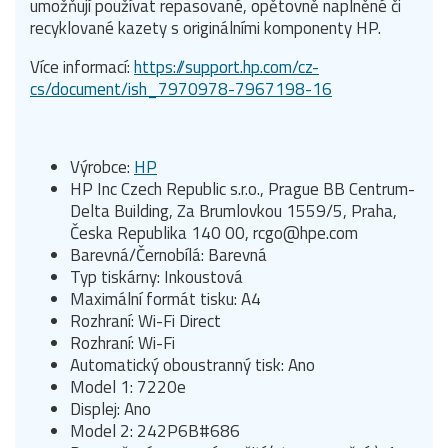
umožňují používat repasované, opětovně naplněné či
recyklované kazety s originálními komponenty HP.
Více informací:
https://support.hp.com/cz-
cs/document/ish_7970978-7967198-16
Výrobce:
HP
HP Inc Czech Republic s.r.o., Prague BB Centrum-
Delta Building, Za Brumlovkou 1559/5, Praha,
Česka Republika 140 00, rcgo@hpe.com
Barevná/Černobílá: Barevná
Typ tiskárny: Inkoustová
Maximální formát tisku: A4
Rozhraní: Wi-Fi Direct
Rozhraní: Wi-Fi
Automatický oboustranný tisk: Ano
Model 1: 7220e
Displej: Ano
Model 2: 242P6B#686