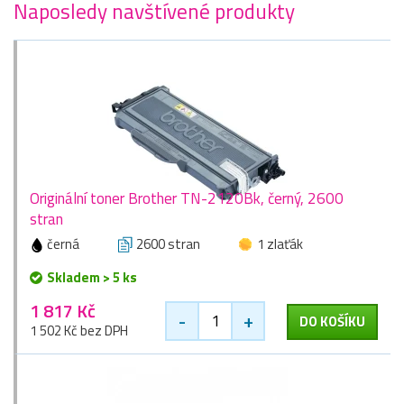
Naposledy navštívené produkty
Originální toner Brother TN-2120Bk, černý, 2600
stran
černá
2600 stran
1 zlaťák
Skladem > 5 ks
1 817 Kč
-
+
DO KOŠÍKU
1 502 Kč bez DPH