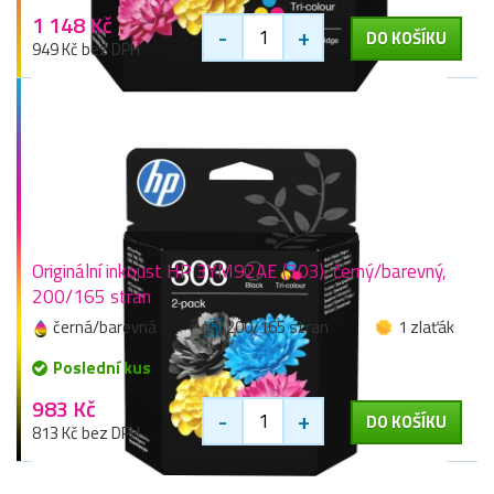
1 148 Kč
-
+
DO KOŠÍKU
949 Kč bez DPH
Originální inkoust HP 3YM92AE (303), černý/barevný,
200/165 stran
černá/barevná
200/165 stran
1 zlaťák
Poslední kus
983 Kč
-
+
DO KOŠÍKU
813 Kč bez DPH