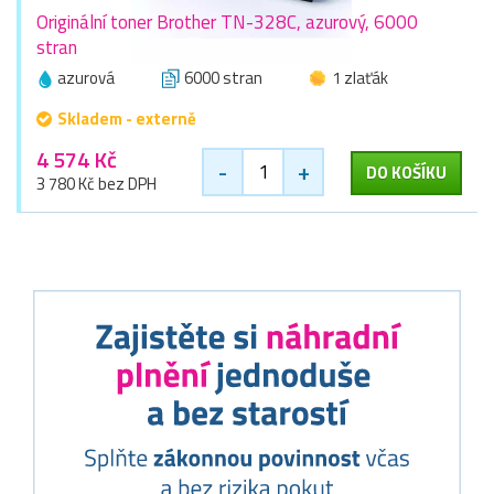
Originální toner Brother TN-328C, azurový, 6000
stran
azurová
6000 stran
1 zlaťák
Skladem - externě
4 574 Kč
-
+
DO KOŠÍKU
3 780 Kč bez DPH