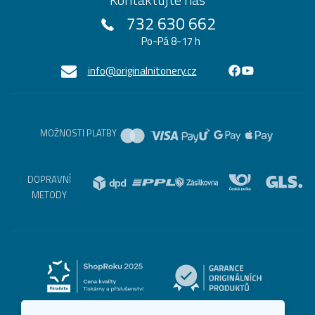
732 630 662
Po-Pá 8-17 h
info@originalnitonery.cz
MOŽNOSTI PLATBY
DOPRAVNÍ
METODY