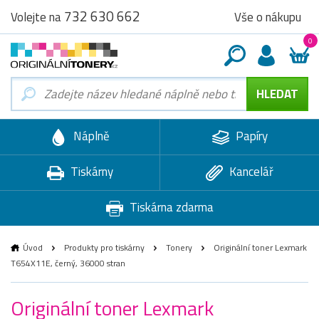
732 630 662
Vše o nákupu
Volejte na
0
Náplně
Papíry
Tiskárny
Kancelář
Tiskárna zdarma
Úvod
Produkty pro tiskárny
Tonery
Originální toner Lexmark
T654X11E, černý, 36000 stran
Originální toner Lexmark