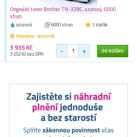
Originální toner Brother TN-328C, azurový, 6000
stran
azurová
6000 stran
1 zlaťák
Skladem - externě
3 935 Kč
-
+
DO KOŠÍKU
3 252 Kč bez DPH