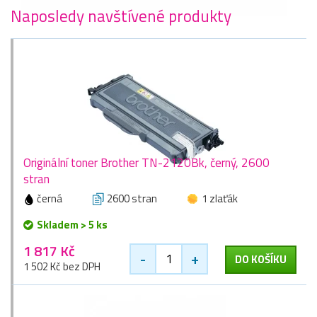
Naposledy navštívené produkty
Originální toner Brother TN-2120Bk, černý, 2600
stran
černá
2600 stran
1 zlaťák
Skladem > 5 ks
1 817 Kč
-
+
DO KOŠÍKU
1 502 Kč bez DPH