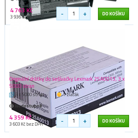
4 763 Kč
-
+
DO KOŠÍKU
3 936 Kč bez DPH
Originální drátky do sešívačky Lexmark 25A0013, 3 x
5000 stran
3 x 5000 stran
1 zlaťák
Nedostupné
4 359 Kč
-
+
DO KOŠÍKU
3 603 Kč bez DPH