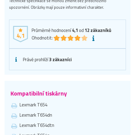
Technické specifikace se mohou změnit bez předchozího
upozornění. Obrázky mají pouze informativní charakter.
Průměrné hodnocení
4,1
od
12
zákazníků
4,1
Ohodnotit:
Právě prohlíží
3 zákazníci
Kompatibilní tiskárny
Lexmark T654
Lexmark T654dn
Lexmark T654dtn