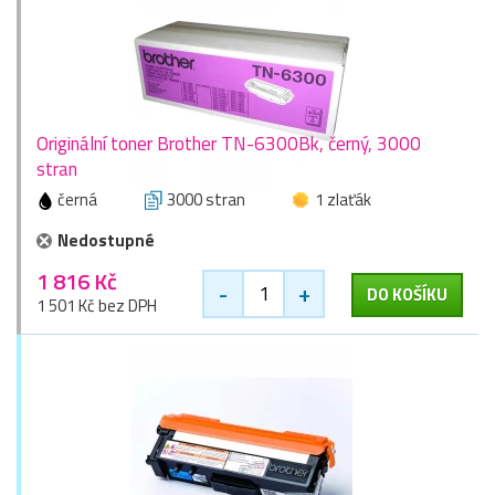
Originální toner Brother TN-6300Bk, černý, 3000
stran
černá
3000 stran
1 zlaťák
Nedostupné
1 816 Kč
-
+
DO KOŠÍKU
1 501 Kč bez DPH