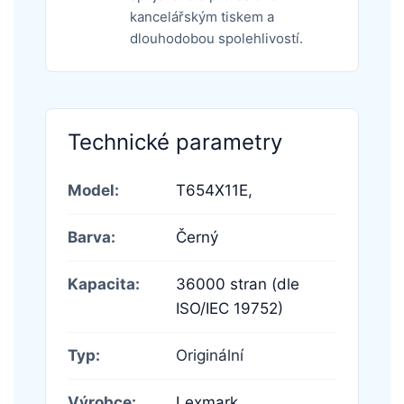
kancelářským tiskem a
dlouhodobou spolehlivostí.
Technické parametry
Model:
T654X11E,
Barva:
Černý
Kapacita:
36000 stran (dle
ISO/IEC 19752)
Typ:
Originální
Výrobce:
Lexmark