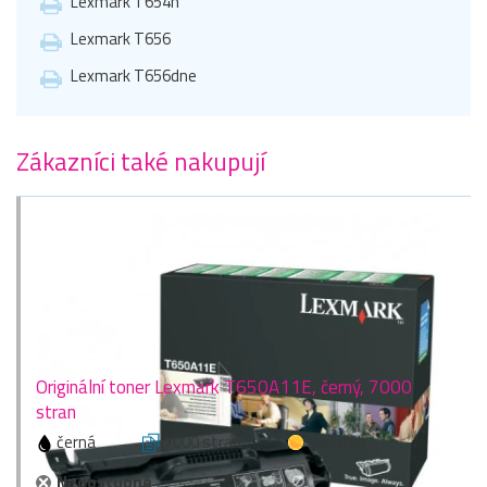
Lexmark T654n
Lexmark T656
Lexmark T656dne
Zákazníci také nakupují
Originální toner Lexmark T650A11E, černý, 7000
stran
černá
7000 stran
1 zlaťák
Nedostupné