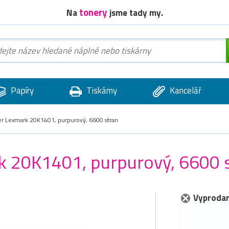
tonery
Na
jsme tady my.
Papíry
Tiskárny
Kancelář
er Lexmark 20K1401, purpurový, 6600 stran
rk 20K1401, purpurový, 6600 
Vyprodan