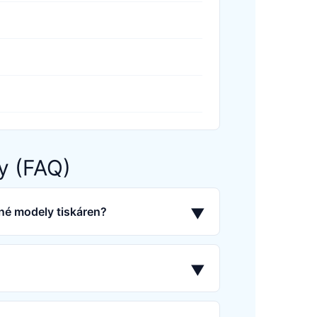
y (FAQ)
né modely tiskáren?
▼
▼