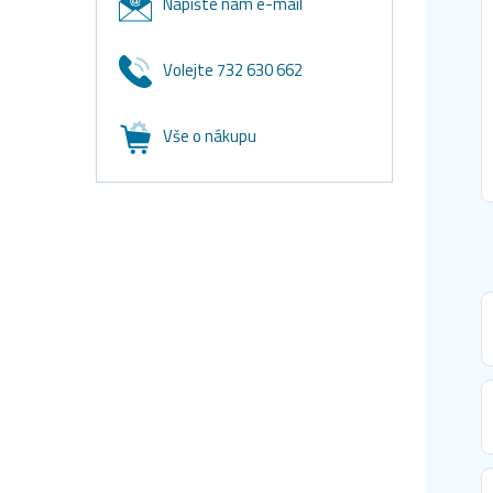
Napište nám e-mail
Volejte 732 630 662
Vše o nákupu