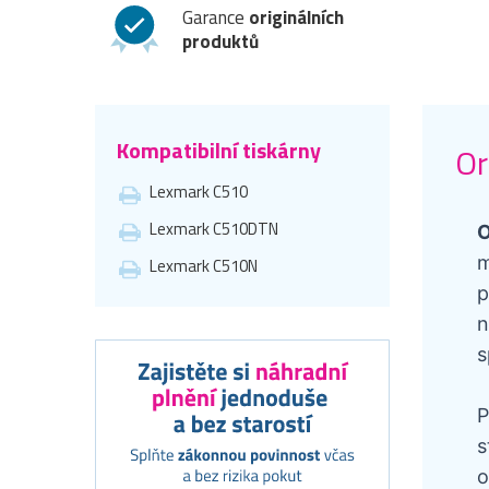
Garance
originálních
produktů
Kompatibilní tiskárny
Or
Lexmark C510
Lexmark C510DTN
O
m
Lexmark C510N
p
n
s
P
s
o