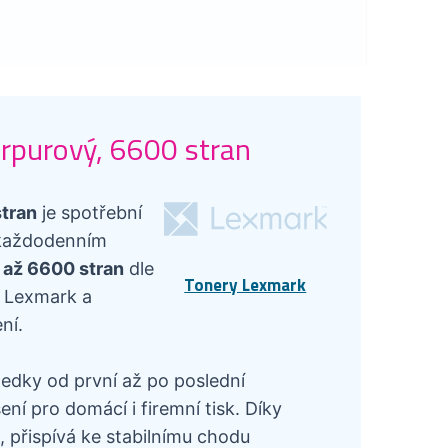
rpurový, 6600 stran
stran
je spotřební
v každodenním
 až 6600 stran
dle
Tonery Lexmark
i Lexmark a
ní.
ledky od první až po poslední
í pro domácí i firemní tisk. Díky
 přispívá ke stabilnímu chodu