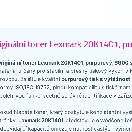
iginální toner Lexmark 20K1401, pu
riginální toner Lexmark 20K1401, purpurový, 6600 
ateriál určený pro stabilní a přesný tiskový výkon 
rovozu. Zajišťuje kvalitní
purpurový tisk s výtěžností
ormy ISO/IEC 19752, plnou kompatibilitu s tiskárnam
polehlivou funkci včetně správné identifikace v zaříze
okud hledáte toner, který poskytuje konzistentní výs
tránky,
Lexmark 20K1401
představuje osvědčené řešen
dpovídající kapacitě omezuje nutnost častých výměn,