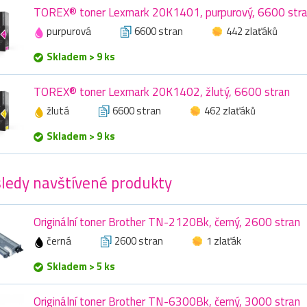
TOREX® toner Lexmark 20K1401, purpurový, 6600 str
purpurová
6600 stran
442 zlaťáků
Skladem > 9 ks
TOREX® toner Lexmark 20K1402, žlutý, 6600 stran
žlutá
6600 stran
462 zlaťáků
Skladem > 9 ks
ledy navštívené produkty
Originální toner Brother TN-2120Bk, černý, 2600 stran
černá
2600 stran
1 zlaťák
Skladem > 5 ks
Originální toner Brother TN-6300Bk, černý, 3000 stran