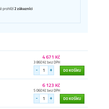
ě prohlíží
2 zákazníci
4 671 Kč
3 860 Kč bez DPH
-
+
DO KOŠÍKU
6 123 Kč
5 060 Kč bez DPH
-
+
DO KOŠÍKU