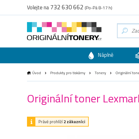
732 630 662
Volejte na
(Po-Pá 8-17 h)
Náplně
Úvod
Produkty pro tiskárny
Tonery
Originální ton
Originální toner Lexma
Právě prohlíží
2 zákazníci