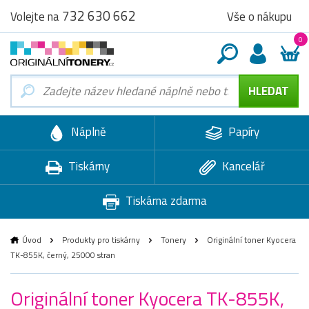
732 630 662
Vše o nákupu
Volejte na
0
Náplně
Papíry
Tiskárny
Kancelář
Tiskárna zdarma
Úvod
Produkty pro tiskárny
Tonery
Originální toner Kyocera
TK-855K, černý, 25000 stran
Originální toner Kyocera TK-855K,