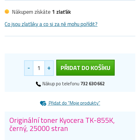
Nákupem získáte
1 zlaťák
Co jsou zlaťáky a co si za ně mohu pořídit?
-
+
PŘIDAT DO KOŠÍKU
Nákup po telefonu
732 630 662
Přidat do “Moje produkty”
Originální toner Kyocera TK-855K,
černý, 25000 stran