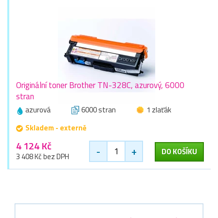
Originální toner Brother TN-328C, azurový, 6000
stran
azurová
6000 stran
1 zlaťák
Skladem - externě
4 124 Kč
-
+
DO KOŠÍKU
3 408 Kč bez DPH