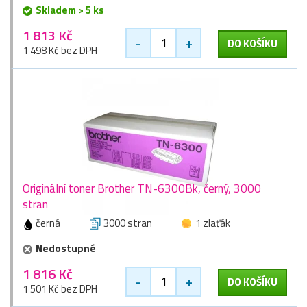
Skladem > 5 ks
1 813 Kč
-
+
DO KOŠÍKU
1 498 Kč bez DPH
Originální toner Brother TN-6300Bk, černý, 3000
stran
černá
3000 stran
1 zlaťák
Nedostupné
1 816 Kč
-
+
DO KOŠÍKU
1 501 Kč bez DPH