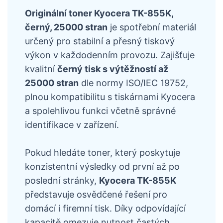
Originální toner Kyocera TK-855K,
černý, 25000 stran
je spotřební materiál
určený pro stabilní a přesný tiskový
výkon v každodenním provozu. Zajišťuje
kvalitní
černý tisk s výtěžností až
25000 stran
dle normy ISO/IEC 19752,
plnou kompatibilitu s tiskárnami Kyocera
a spolehlivou funkci včetně správné
identifikace v zařízení.
Pokud hledáte toner, který poskytuje
konzistentní výsledky od první až po
poslední stránky,
Kyocera TK-855K
představuje osvědčené řešení pro
domácí i firemní tisk. Díky odpovídající
kapacitě omezuje nutnost častých