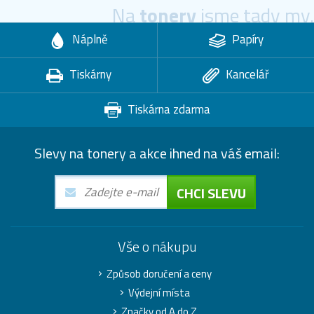
Na
tonery
jsme tady my.
Náplně
Papíry
Tiskárny
Kancelář
Tiskárna zdarma
Slevy na tonery a akce ihned na váš email:
CHCI SLEVU
Vše o nákupu
Způsob doručení a ceny
Výdejní místa
Značky od A do Z