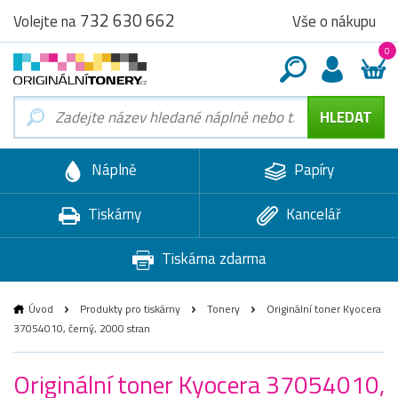
732 630 662
Vše o nákupu
Volejte na
0
Náplně
Papíry
Tiskárny
Kancelář
Tiskárna zdarma
Úvod
Produkty pro tiskárny
Tonery
Originální toner Kyocera
37054010, černý, 2000 stran
Originální toner Kyocera 37054010,