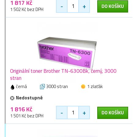
1 817 Kč
-
+
DO KOŠÍKU
1 502 Kč bez DPH
Originální toner Brother TN-6300Bk, černý, 3000
stran
černá
3000 stran
1 zlaťák
Nedostupné
1 816 Kč
-
+
DO KOŠÍKU
1 501 Kč bez DPH