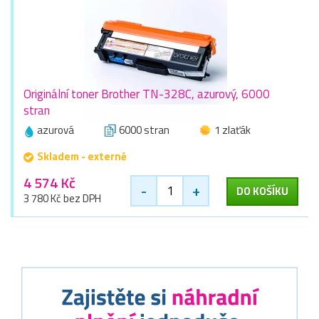
Originální toner Brother TN-328C, azurový, 6000
stran
azurová
6000 stran
1 zlaťák
Skladem - externě
4 574 Kč
-
+
DO KOŠÍKU
3 780 Kč bez DPH