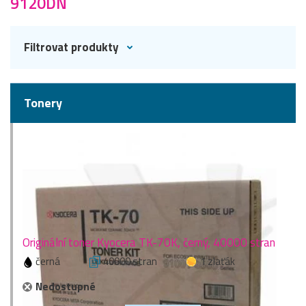
9120DN
Filtrovat produkty
Tonery
Originální toner Kyocera TK-70K, černý, 40000 stran
černá
40000 stran
1 zlaťák
Nedostupné