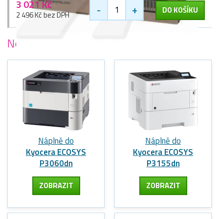
3 021 Kč
-
+
DO KOŠÍKU
2 496 Kč bez DPH
Nejoblíbenější
tiskárny Kyocera
Náplně do
Náplně do
Kyocera ECOSYS
Kyocera ECOSYS
P3060dn
P3155dn
ZOBRAZIT
ZOBRAZIT