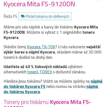
Kyocera Mita FS-9120DN
Řada FS
Přidat tiskárnu do oblíbených
Máme pro vás náplně a barvy do tiskárnu
Kyocera Mita
FS-9120DN
. Můžete si vybrat z 1 originálního
toneru
Kyocera
.
Sháníte černý
Kyocera TK-70K
? U nás naleznete
největší
výběr barev a náplní Kyocera
, skladem máme až 30 000
tonerů k dodání na druhý den.
Ušetřete až 40 % tiskových nákladů
výběrem
alternativních
tonerů TOREX
s doživotní zárukou.
Hledáte jinou tiskárnu? Vrátit se můžete zpátky na
náplně
do tiskáren Kyocera FS
nebo rovnou na stránku
náplně
do tiskárny Kyocera
.
Tonery pro tiskárnu
Kyocera Mita FS-