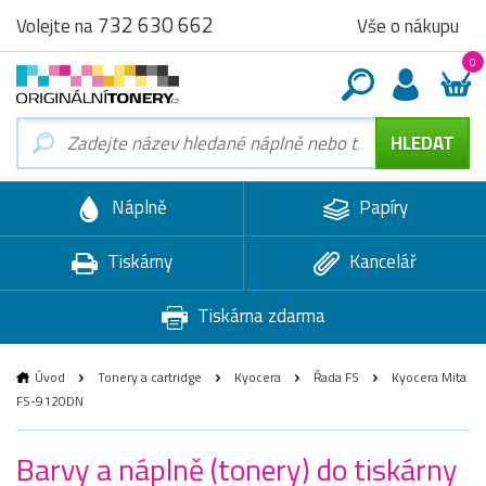
732 630 662
Vše o nákupu
Volejte na
0
Náplně
Papíry
Tiskárny
Kancelář
Tiskárna zdarma
Úvod
Tonery a cartridge
Kyocera
Řada FS
Kyocera Mita
FS-9120DN
Barvy a náplně (tonery) do tiskárny