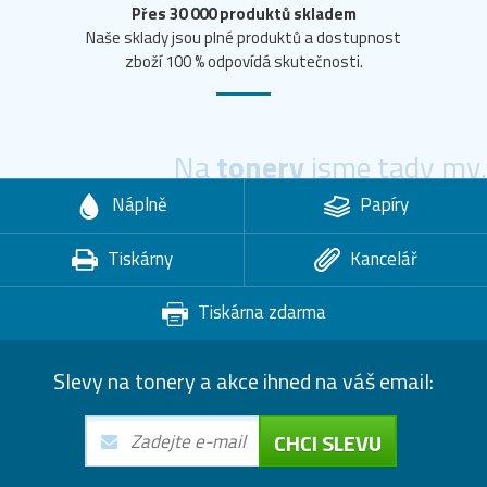
Přes 30 000 produktů skladem
Naše sklady jsou plné produktů a dostupnost
zboží 100 % odpovídá skutečnosti.
Na
tonery
jsme tady my.
Náplně
Papíry
Tiskárny
Kancelář
Tiskárna zdarma
Slevy na tonery a akce ihned na váš email:
CHCI SLEVU