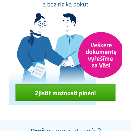
Proč
nakupovat u nás?