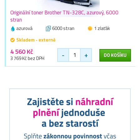
Originální toner Brother TN-328C, azurový, 6000
stran
azurová
6000 stran
1 zlaťák
Skladem - externě
4 560 Kč
-
+
DO KOŠÍKU
3 769 Kč bez DPH