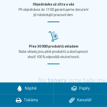
Objednávka už zítra u vás
Při objednávce do 17:00 garantujeme doručení
již následující pracovní den.
Přes 30 000 produktů skladem
Naše sklady jsou plné produktů a dostupnost
zboží 100 % odpovídá skutečnosti.
Na
tonery
jsme tady my.
Náplně
Papíry
Tiskárny
Kancelář