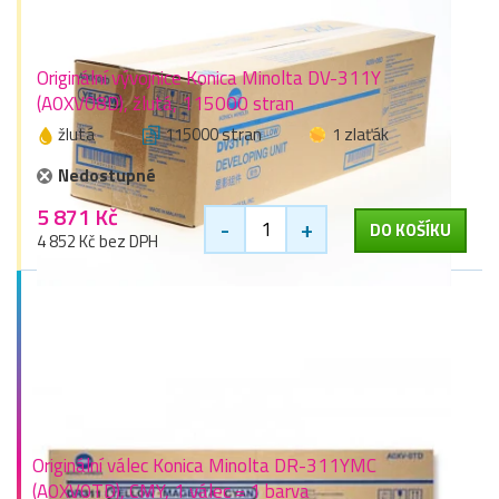
Originální vývojnice Konica Minolta DV-311Y
(A0XV08D), žlutá, 115000 stran
žlutá
115000 stran
1 zlaťák
Nedostupné
5 871 Kč
-
+
DO KOŠÍKU
4 852 Kč bez DPH
Originální válec Konica Minolta DR-311YMC
(A0XV0TD), CMY, 1 válec = 1 barva