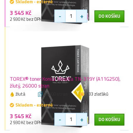
Skladem - externě
3 545 Kč
-
+
DO KOŠÍKU
2 930 Kč bez DPH
TOREX® toner Konica Minolta TN-319Y (A11G250),
žlutý, 26000 stran
žlutá
26000 stran
133 zlaťáků
Skladem - externě
3 545 Kč
-
+
DO KOŠÍKU
2 930 Kč bez DPH