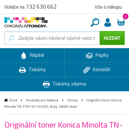
732 630 662
Vše o nákupu
Volejte na
0
Náplně
Papíry
Tiskárny
Kancelář
Tiskárna zdarma
Úvod
Produkty pro tiskárny
Tonery
Originální toner Konica
Minolta TN-319Y (A11G250), žlutý, 26000 stran
Originální toner Konica Minolta TN-