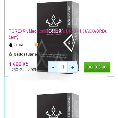
TOREX® válec Konica Minolta DR-311K (A0XV0RD),
černý
černá
23 zlaťáků
Nedostupné
1 488 Kč
-
+
DO KOŠÍKU
1 230 Kč bez DPH