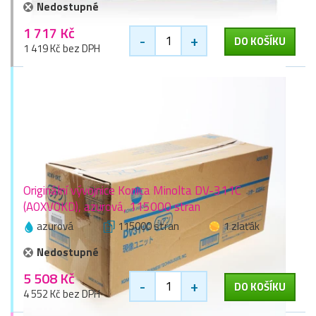
Nedostupné
1 717 Kč
-
+
DO KOŠÍKU
1 419 Kč bez DPH
Originální vývojnice Konica Minolta DV-311C
(A0XV0KD), azurová, 115000 stran
azurová
115000 stran
1 zlaťák
Nedostupné
5 508 Kč
-
+
DO KOŠÍKU
4 552 Kč bez DPH