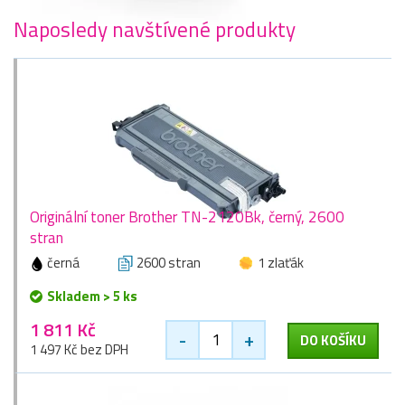
Naposledy navštívené produkty
Originální toner Brother TN-2120Bk, černý, 2600
stran
černá
2600 stran
1 zlaťák
Skladem > 5 ks
1 811 Kč
-
+
DO KOŠÍKU
1 497 Kč bez DPH