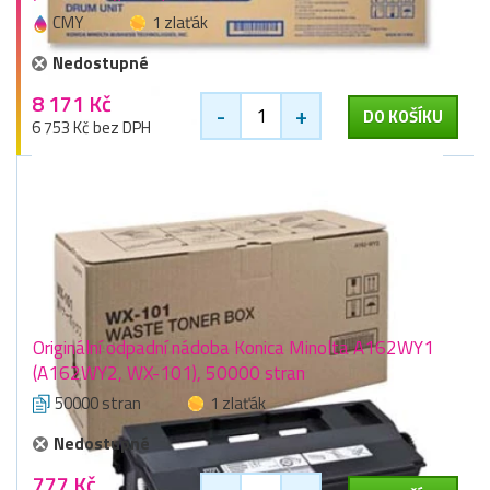
CMY
1 zlaťák
Nedostupné
8 171 Kč
-
+
DO KOŠÍKU
6 753 Kč bez DPH
Originální odpadní nádoba Konica Minolta A162WY1
(A162WY2, WX-101), 50000 stran
50000 stran
1 zlaťák
Nedostupné
777 Kč