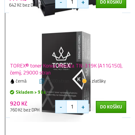
-
+
DO KOŠÍKU
642 Kč bez DPH
TOREX® toner Konica Minolta TN-319K (A11G150),
černý, 29000 stran
černá
29000 stran
4 zlaťáky
Skladem > 9 ks
920 Kč
-
+
DO KOŠÍKU
760 Kč bez DPH