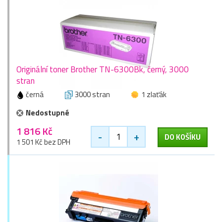
Originální toner Brother TN-6300Bk, černý, 3000
stran
černá
3000 stran
1 zlaťák
Nedostupné
1 816 Kč
-
+
DO KOŠÍKU
1 501 Kč bez DPH