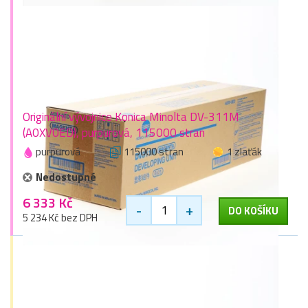
Originální vývojnice Konica Minolta DV-311M
(A0XV0ED), purpurová, 115000 stran
purpurová
115000 stran
1 zlaťák
Nedostupné
6 333 Kč
-
+
DO KOŠÍKU
5 234 Kč bez DPH