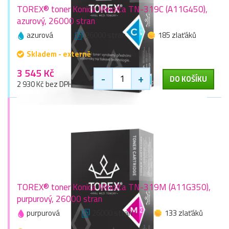
TOREX® toner Konica Minolta TN-319C (A11G450),
azurový, 26000 stran
azurová
26000 stran
185 zlaťáků
Skladem - externě
3 545 Kč
-
+
DO KOŠÍKU
2 930 Kč bez DPH
TOREX® toner Konica Minolta TN-319M (A11G350),
purpurový, 26000 stran
purpurová
26000 stran
133 zlaťáků