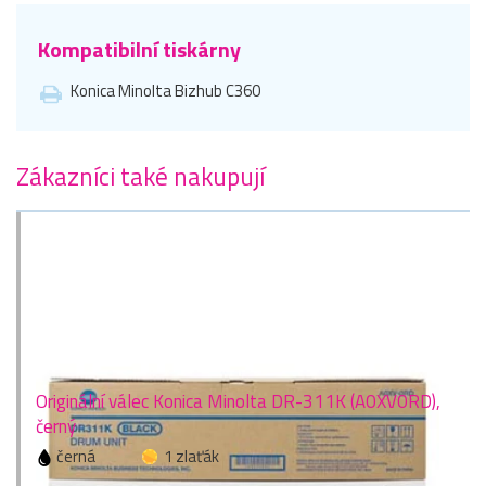
Kompatibilní tiskárny
Konica Minolta Bizhub C360
Zákazníci také nakupují
Originální válec Konica Minolta DR-311K (A0XV0RD),
černý
černá
1 zlaťák