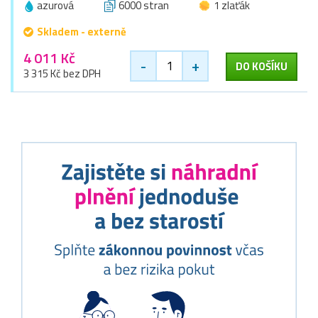
azurová
6000 stran
1 zlaťák
Skladem - externě
4 011 Kč
-
+
DO KOŠÍKU
3 315 Kč bez DPH