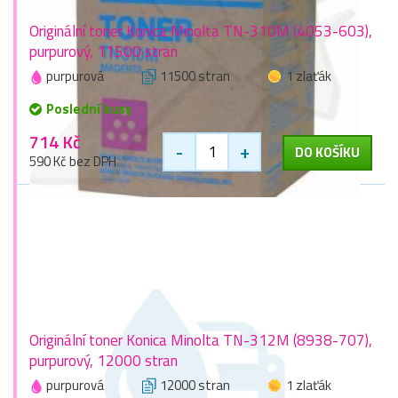
Originální toner Konica Minolta TN-310M (4053-603),
purpurový, 11500 stran
purpurová
11500 stran
1 zlaťák
Poslední kusy
714 Kč
-
+
DO KOŠÍKU
590 Kč bez DPH
Originální toner Konica Minolta TN-312M (8938-707),
purpurový, 12000 stran
purpurová
12000 stran
1 zlaťák