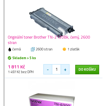
Originální toner Brother TN-2120Bk, černý, 2600
stran
černá
2600 stran
1 zlaťák
Skladem > 5 ks
1 811 Kč
-
+
DO KOŠÍKU
1 497 Kč bez DPH