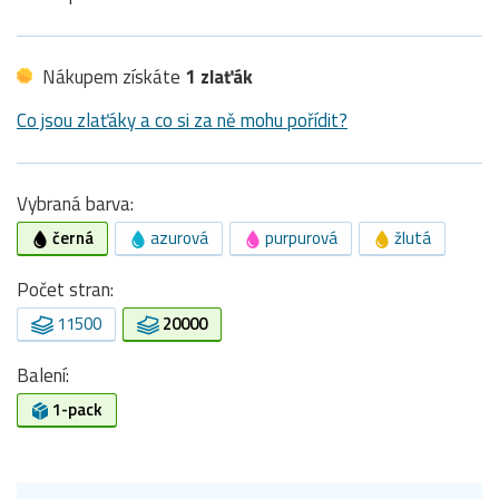
Nákupem získáte
1 zlaťák
Co jsou zlaťáky a co si za ně mohu pořídit?
Vybraná barva:
černá
azurová
purpurová
žlutá
Počet stran:
11500
20000
Balení:
1-pack