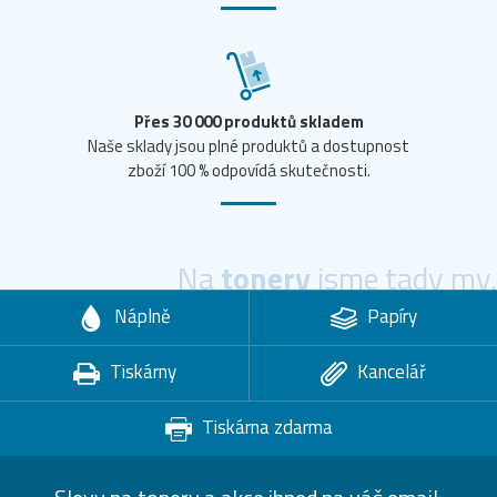
Přes 30 000 produktů skladem
Naše sklady jsou plné produktů a dostupnost
zboží 100 % odpovídá skutečnosti.
Na
tonery
jsme tady my.
Náplně
Papíry
Tiskárny
Kancelář
Tiskárna zdarma