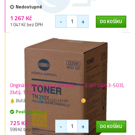
Nedostupné
1 267 Kč
-
+
DO KOŠÍKU
1 047 Kč bez DPH
Originální toner Konica Minolta TN-310Y (4053-503),
žlutý, 11500 stran
žlutá
11500 stran
1 zlaťák
Poslední kusy
725 Kč
-
+
DO KOŠÍKU
599 Kč bez DPH