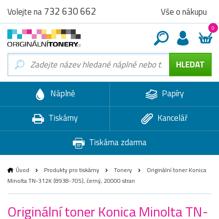
732 630 662
Vše o nákupu
Volejte na
0
Náplně
Papíry
Tiskárny
Kancelář
Tiskárna zdarma
Úvod
Produkty pro tiskárny
Tonery
Originální toner Konica
Minolta TN-312K (8938-705), černý, 20000 stran
Originální toner Konica Minolta TN-