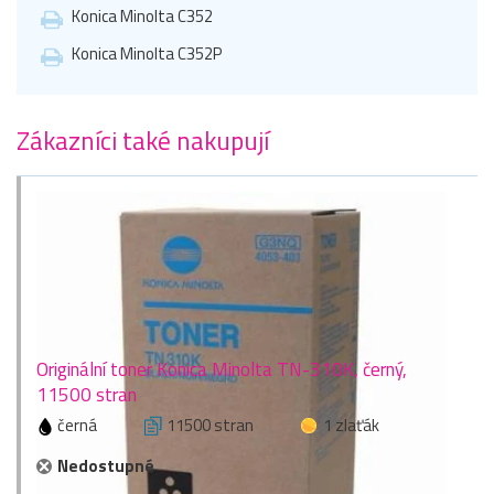
Konica Minolta C352
Konica Minolta C352P
Zákazníci také nakupují
Originální toner Konica Minolta TN-310K, černý,
11500 stran
černá
11500 stran
1 zlaťák
Nedostupné