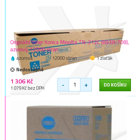
Originální toner Konica Minolta TN-312C (8938-708),
azurový, 12000 stran
azurová
12000 stran
1 zlaťák
Nedostupné
1 306 Kč
-
+
DO KOŠÍKU
1 079 Kč bez DPH