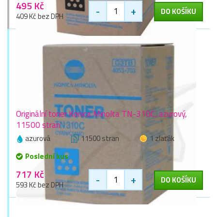
495 Kč
-
+
DO KOŠÍKU
409 Kč bez DPH
Originální toner Konica Minolta TN-310C, azurový,
11500 stran
azurová
11500 stran
1 zlaťák
Poslední kus
717 Kč
-
+
DO KOŠÍKU
593 Kč bez DPH