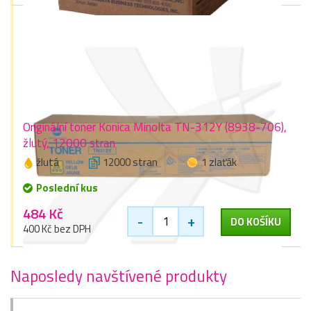
Originální toner Konica Minolta TN-312Y (8938-706),
žlutý, 12000 stran
žlutá
12000 stran
1 zlaťák
Poslední kus
484 Kč
-
+
DO KOŠÍKU
400 Kč bez DPH
Naposledy navštívené produkty