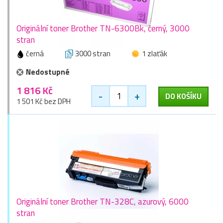
Originální toner Brother TN-6300Bk, černý, 3000
stran
černá
3000 stran
1 zlaťák
Nedostupné
1 816 Kč
-
+
DO KOŠÍKU
1 501 Kč bez DPH
Originální toner Brother TN-328C, azurový, 6000
stran