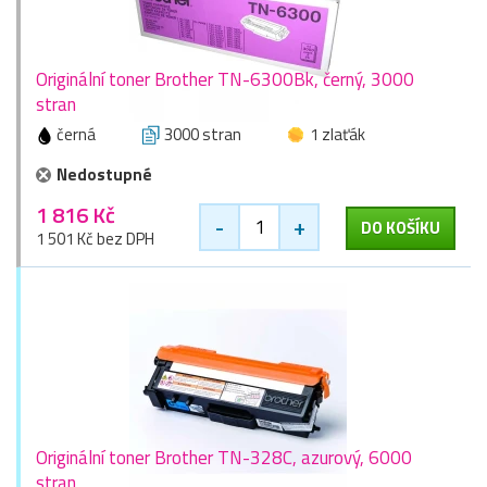
Originální toner Brother TN-6300Bk, černý, 3000
stran
černá
3000 stran
1 zlaťák
Nedostupné
1 816 Kč
-
+
DO KOŠÍKU
1 501 Kč bez DPH
Originální toner Brother TN-328C, azurový, 6000
stran