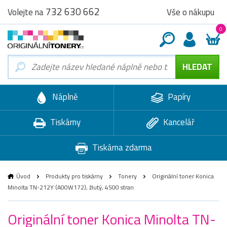
732 630 662
Vše o nákupu
Volejte na
0
Náplně
Papíry
Tiskárny
Kancelář
Tiskárna zdarma
Úvod
Produkty pro tiskárny
Tonery
Originální toner Konica
Minolta TN-212Y (A00W172), žlutý, 4500 stran
Originální toner Konica Minolta TN-