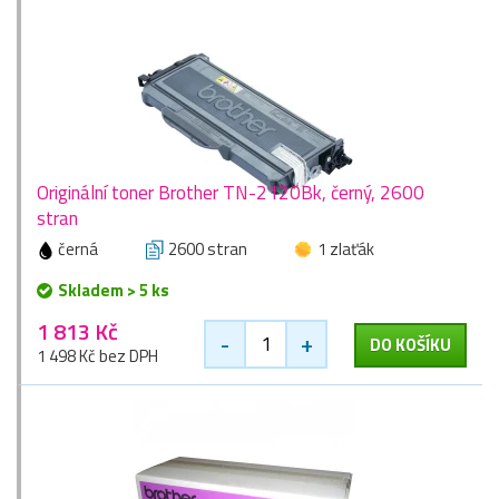
Originální toner Brother TN-2120Bk, černý, 2600
stran
černá
2600 stran
1 zlaťák
Skladem > 5 ks
1 813 Kč
-
+
DO KOŠÍKU
1 498 Kč bez DPH