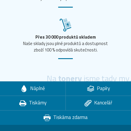
Přes 30 000 produktů skladem
Naše sklady jsou plné produktů a dostupnost
zboží 100 % odpovídá skutečnosti.
Na
tonery
jsme tady my.
Náplně
Papíry
Tiskárny
Kancelář
Tiskárna zdarma