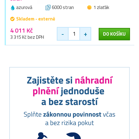
azurová
6000 stran
1 zlaťák
Skladem - externě
4 011 Kč
-
+
DO KOŠÍKU
3 315 Kč bez DPH