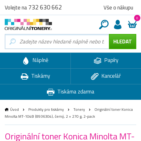
732 630 662
Vše o nákupu
Volejte na
0
Náplně
Papíry
Tiskárny
Kancelář
Tiskárna zdarma
Úvod
Produkty pro tiskárny
Tonery
Originální toner Konica
Minolta MT-104B (8936304), černý, 2 × 270 g, 2-pack
Originální toner Konica Minolta MT-