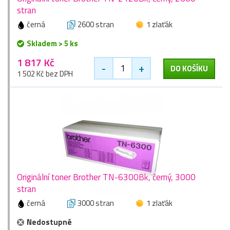
stran
černá
2600 stran
1 zlaťák
Skladem > 5 ks
1 817 Kč
-
+
DO KOŠÍKU
1 502 Kč bez DPH
Originální toner Brother TN-6300Bk, černý, 3000
stran
černá
3000 stran
1 zlaťák
Nedostupné