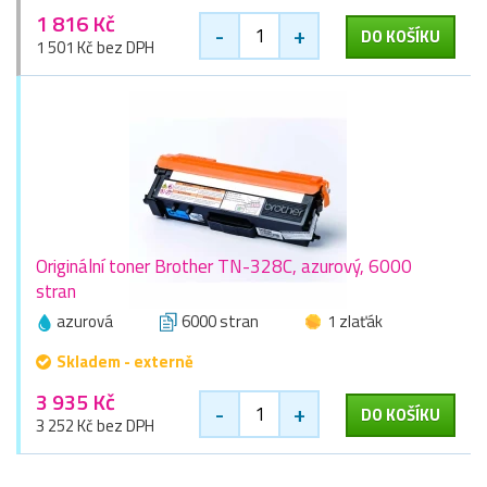
1 816 Kč
-
+
DO KOŠÍKU
1 501 Kč bez DPH
Originální toner Brother TN-328C, azurový, 6000
stran
azurová
6000 stran
1 zlaťák
Skladem - externě
3 935 Kč
-
+
DO KOŠÍKU
3 252 Kč bez DPH