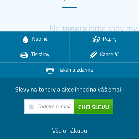
Na
tonery
jsme tady my.
Náplně
Papíry
Tiskárny
Kancelář
Tiskárna zdarma
Slevy na tonery a akce ihned na váš email:
CHCI SLEVU
Vše o nákupu