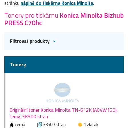
stránku
náplně do tiskárny Konica Minolta
.
Tonery pro tiskárnu
Konica Minolta Bizhub
PRESS C70hc
Filtrovat produkty
Tonery
Originální toner Konica Minolta TN-612K (A0VW150),
černý, 38500 stran
černá
38500 stran
1 zlaťák