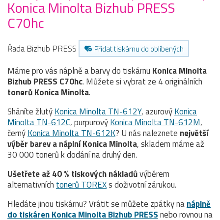
Konica Minolta Bizhub PRESS
C70hc
Řada Bizhub PRESS
Přidat tiskárnu do oblíbených
Máme pro vás náplně a barvy do tiskárnu
Konica Minolta
Bizhub PRESS C70hc
. Můžete si vybrat ze 4 originálních
tonerů
Konica Minolta
.
Sháníte žlutý
Konica Minolta TN-612Y
, azurový
Konica
Minolta TN-612C
, purpurový
Konica Minolta TN-612M
,
černý
Konica Minolta TN-612K
? U nás naleznete
největší
výběr barev a náplní Konica Minolta
, skladem máme až
30 000 tonerů k dodání na druhý den.
Ušetřete až 40 % tiskových nákladů
výběrem
alternativních
tonerů TOREX
s doživotní zárukou.
Hledáte jinou tiskárnu? Vrátit se můžete zpátky na
náplně
do tiskáren Konica Minolta Bizhub PRESS
nebo rovnou na