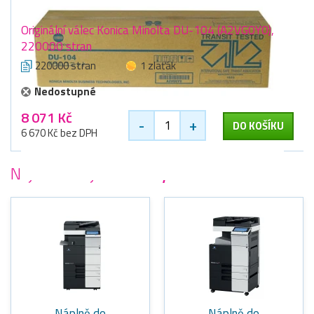
Originální válec Konica Minolta DU-104 (A2VG0Y0),
220000 stran
220000 stran
1 zlaťák
Nedostupné
8 071 Kč
-
+
DO KOŠÍKU
6 670 Kč bez DPH
Nejoblíbenější
tiskárny Konica Minolta
Náplně do
Náplně do