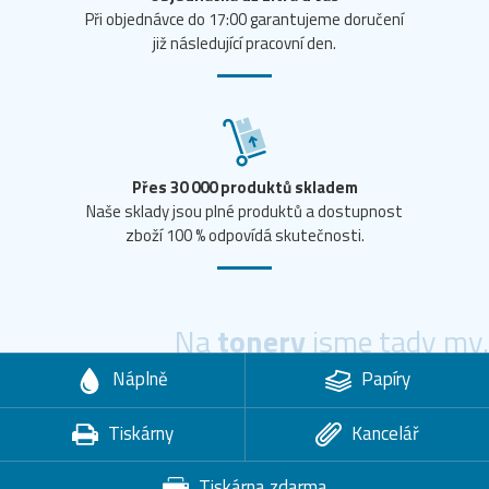
Při objednávce do 17:00 garantujeme doručení
již následující pracovní den.
Přes 30 000 produktů skladem
Naše sklady jsou plné produktů a dostupnost
zboží 100 % odpovídá skutečnosti.
Na
tonery
jsme tady my.
Náplně
Papíry
Tiskárny
Kancelář
Tiskárna zdarma