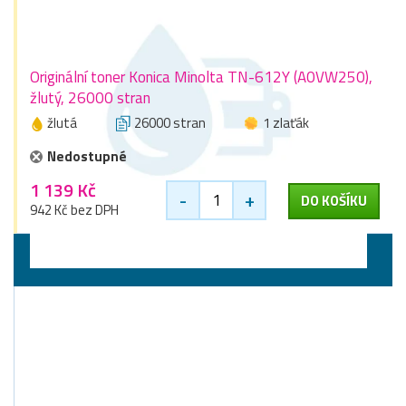
Originální toner Konica Minolta TN-612Y (A0VW250),
žlutý, 26000 stran
žlutá
26000 stran
1 zlaťák
Nedostupné
1 139 Kč
-
+
DO KOŠÍKU
942 Kč bez DPH
Válce