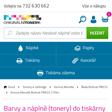
732 630 662
Vše o nákupu
Volejte na
0
Náplně
Papíry
Tiskárny
Kancelář
Tiskárna zdarma
Úvod
Tonery a cartridge
Konica Minolta
Řada Bizhub PRESS
Konica Minolta Bizhub PRESS C70hc
Barvy a náplně (tonery) do tiskárny