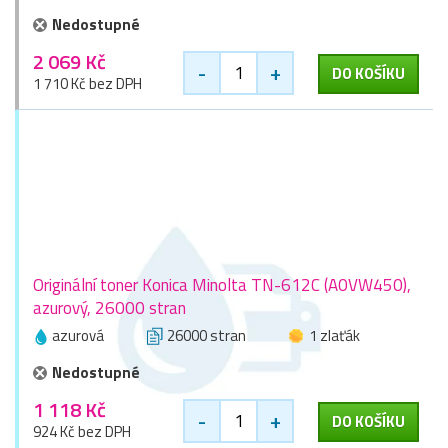
Nedostupné
2 069 Kč
-
+
DO KOŠÍKU
1 710 Kč bez DPH
Originální toner Konica Minolta TN-612C (A0VW450),
azurový, 26000 stran
azurová
26000 stran
1 zlaťák
Nedostupné
1 118 Kč
-
+
DO KOŠÍKU
924 Kč bez DPH