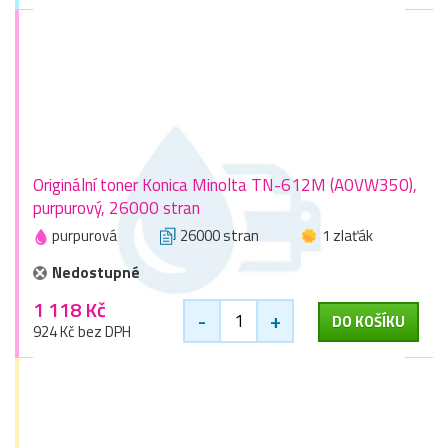
Originální toner Konica Minolta TN-612M (A0VW350),
purpurový, 26000 stran
purpurová
26000 stran
1 zlaťák
Nedostupné
1 118 Kč
-
+
DO KOŠÍKU
924 Kč bez DPH