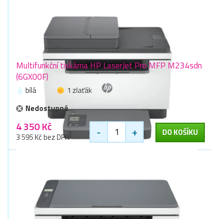
Multifunkční tiskárna HP LaserJet Pro MFP M234sdn
(6GX00F)
bílá
1 zlaťák
Nedostupné
4 350 Kč
-
+
DO KOŠÍKU
3 595 Kč bez DPH