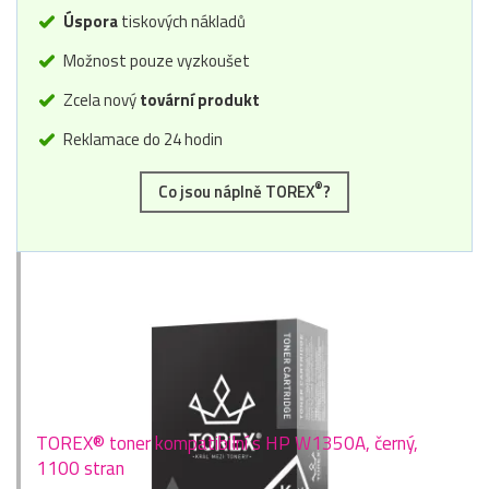
Úspora
tiskových nákladů
Možnost pouze vyzkoušet
Zcela nový
tovární produkt
Reklamace do 24 hodin
®
Co jsou náplně TOREX
?
TOREX® toner kompatibilní s HP W1350A, černý,
1100 stran