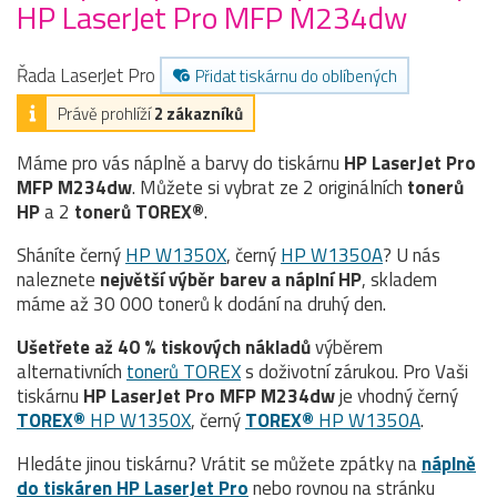
HP LaserJet Pro MFP M234dw
Řada LaserJet Pro
Přidat tiskárnu do oblíbených
Právě prohlíží
2 zákazníků
Máme pro vás náplně a barvy do tiskárnu
HP LaserJet Pro
MFP M234dw
. Můžete si vybrat ze 2 originálních
tonerů
HP
a 2
tonerů TOREX®
.
Sháníte černý
HP W1350X
, černý
HP W1350A
? U nás
naleznete
největší výběr barev a náplní HP
, skladem
máme až 30 000 tonerů k dodání na druhý den.
Ušetřete až 40 % tiskových nákladů
výběrem
alternativních
tonerů TOREX
s doživotní zárukou. Pro Vaši
tiskárnu
HP LaserJet Pro MFP M234dw
je vhodný černý
TOREX®
HP W1350X
, černý
TOREX®
HP W1350A
.
Hledáte jinou tiskárnu? Vrátit se můžete zpátky na
náplně
do tiskáren HP LaserJet Pro
nebo rovnou na stránku