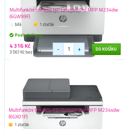
Multifunkční tiskárna HP LaserJet Pro MFP M234dw
(6GW99F)
bílá
1 zlaťák
Poslední kusy
4 316 Kč
-
+
DO KOŠÍKU
3 567 Kč bez DPH
Multifunkční tiskárna HP LaserJet Pro MFP M234sdw
(6GX01F)
1 zlaťák