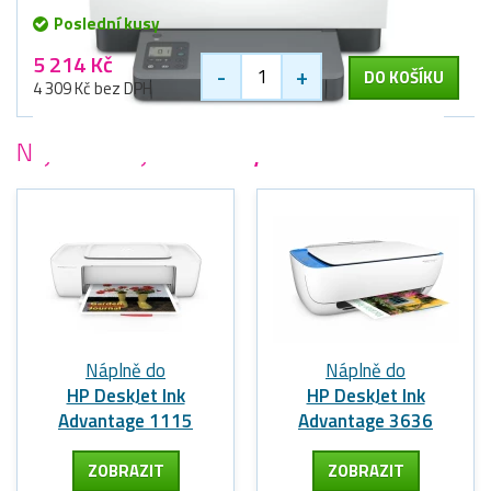
Poslední kusy
5 214 Kč
-
+
DO KOŠÍKU
4 309 Kč bez DPH
Nejoblíbenější
tiskárny HP
Náplně do
Náplně do
HP DeskJet Ink
HP DeskJet Ink
Advantage 1115
Advantage 3636
ZOBRAZIT
ZOBRAZIT