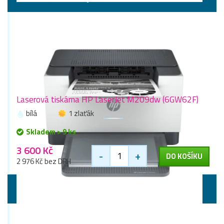
Laserová tiskárna HP LaserJet M209dw (6GW62F)
bílá
1 zlaťák
Skladem > 9 ks
3 600 Kč
-
+
DO KOŠÍKU
2 976 Kč bez DPH
Multifunkční tiskárny