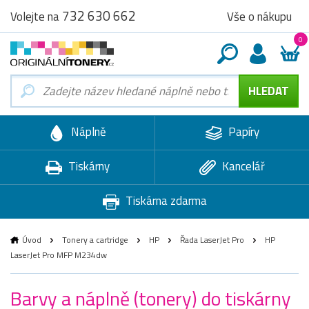
732 630 662
Vše o nákupu
Volejte na
0
Náplně
Papíry
Tiskárny
Kancelář
Tiskárna zdarma
Úvod
Tonery a cartridge
HP
Řada LaserJet Pro
HP
LaserJet Pro MFP M234dw
Barvy a náplně (tonery) do tiskárny