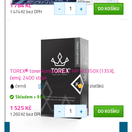
1 784 Kč
-
+
DO KOŠÍKU
1 474 Kč bez DPH
TOREX® toner kompatibilní s HP W1350X (135X),
černý, 2400 stran
černá
2400 stran
79 zlaťáků
Skladem > 9 ks
1 525 Kč
-
+
DO KOŠÍKU
1 260 Kč bez DPH
Laserové tiskárny