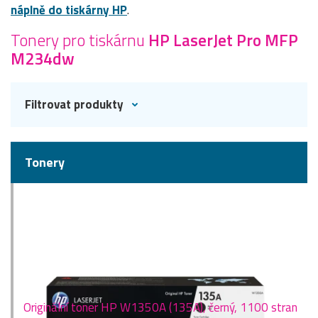
náplně do tiskárny HP
.
Tonery pro tiskárnu
HP LaserJet Pro MFP
M234dw
Filtrovat produkty
Tonery
Originální toner HP W1350A (135A), černý, 1100 stran