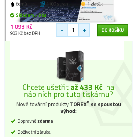
černá
1100 stran
1 zlaťák
Skladem > 9 ks
1 093 Kč
-
+
DO KOŠÍKU
903 Kč bez DPH
Chcete ušetřit
až 433 Kč
na
náplních pro tuto tiskárnu?
®
Nové tovární produkty
TOREX
se spoustou
výhod:
Dopravné
zdarma
Doživotní záruka