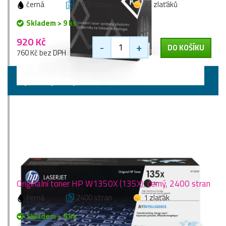
černá
1100 stran
35 zlaťáků
Skladem > 9 ks
920 Kč
-
+
DO KOŠÍKU
760 Kč bez DPH
Vyšší kapacity
Originální toner HP W1350X (135X), černý, 2400 stran
černá
2400 stran
1 zlaťák
Skladem > 9 ks