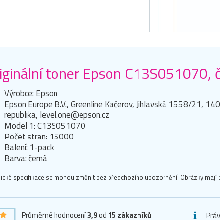
iginální toner Epson C13S051070, 
Výrobce: Epson
Epson Europe B.V., Greenline Kačerov, Jihlavská 1558/21, 14
republika, level.one@epson.cz
Model 1: C13S051070
Počet stran: 15000
Balení: 1-pack
Barva: černá
ické specifikace se mohou změnit bez předchozího upozornění. Obrázky mají p
Průměrné hodnocení
3,9
od
15
zákazníků
Práv