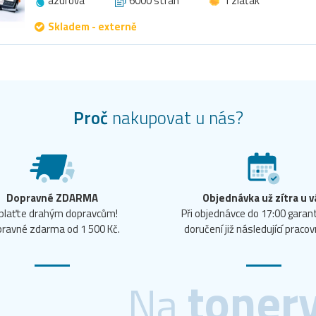
azurová
6000 stran
1 zlaťák
Skladem - externě
Proč
nakupovat u nás?
Dopravné ZDARMA
Objednávka už zítra u v
plaťte drahým dopravcům!
Při objednávce do 17:00 gara
ravné zdarma od 1 500 Kč.
doručení již následující pracov
toner
Na