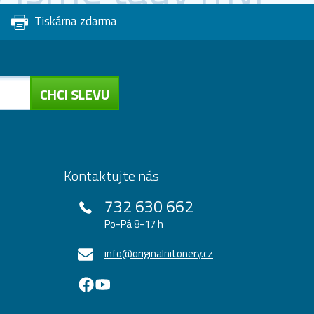
Tiskárna zdarma
CHCI SLEVU
Kontaktujte nás
732 630 662
Po-Pá 8-17 h
info@originalnitonery.cz