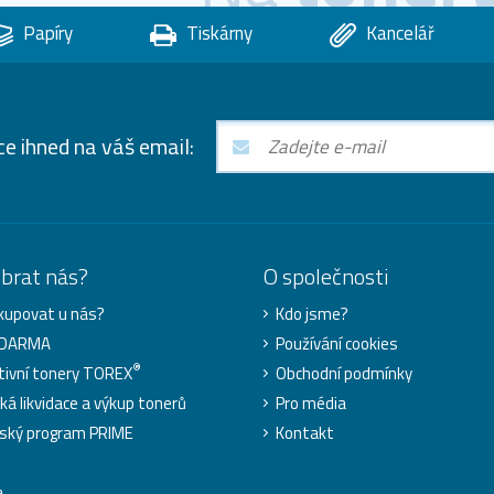
Papíry
Tiskárny
Kancelář
ce ihned na váš email:
ybrat nás?
O společnosti
kupovat u nás?
Kdo jsme?
ZDARMA
Používání cookies
®
tivní tonery TOREX
Obchodní podmínky
cká likvidace a výkup tonerů
Pro média
ský program PRIME
Kontakt
a