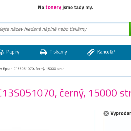
tonery
Na
jsme tady my.
Papíry
Tiskárny
Kancelář
ner Epson C13S051070, černý, 15000 stran
 C13S051070, černý, 15000 st
Vyprodan