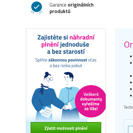
Garance
originálních
produktů
Or
Techn