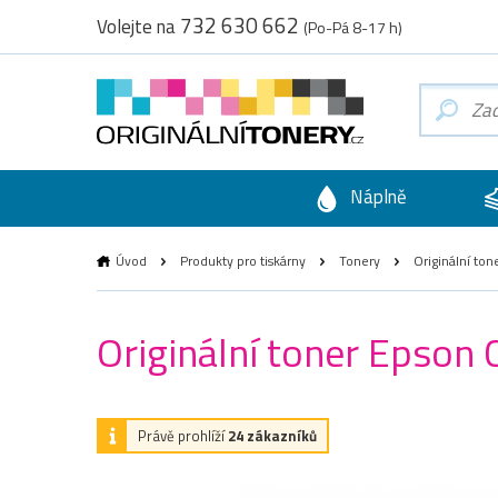
732 630 662
Volejte na
(Po-Pá 8-17 h)
Náplně
Úvod
Produkty pro tiskárny
Tonery
Originální to
Originální toner Epson
Právě prohlíží
24 zákazníků