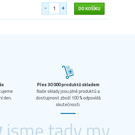
-
+
DO KOŠÍKU
ás
Přes 30 000 produktů skladem
ntujeme
Naše sklady jsou plné produktů a
ní den.
dostupnost zboží 100 % odpovídá
skutečnosti.
y
jsme tady my.