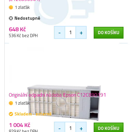
1 zlaťák
Nedostupné
648 Kč
-
+
DO KOŠÍKU
536 Kč bez DPH
Originální odpadní nádoba Epson C12C890191
1 zlaťák
Skladem - externě
1 004 Kč
-
+
DO KOŠÍKU
829 Kč bez DPH