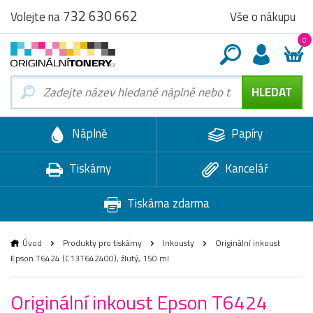
732 630 662
Vše o nákupu
Volejte na
0
Náplně
Papíry
Tiskárny
Kancelář
Tiskárna zdarma
Úvod
Produkty pro tiskárny
Inkousty
Originální inkoust
Epson T6424 (C13T642400), žlutý, 150 ml
Originální inkoust Epson T6424