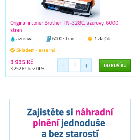
Originální toner Brother TN-328C, azurový, 6000
stran
azurová
6000 stran
1 zlaťák
Skladem - externě
3 935 Kč
-
+
DO KOŠÍKU
3 252 Kč bez DPH