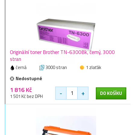
Originální toner Brother TN-6300Bk, černý, 3000
stran
černá
3000 stran
1 zlaťák
Nedostupné
1 816 Kč
-
+
DO KOŠÍKU
1 501 Kč bez DPH