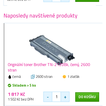
Naposledy navštívené produkty
Originální toner Brother TN-2120Bk, černý, 2600
stran
černá
2600 stran
1 zlaťák
Skladem > 5 ks
1 817 Kč
-
+
DO KOŠÍKU
1 502 Kč bez DPH