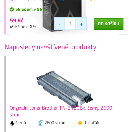
Skladem > 9 ks
59 Kč
-
+
DO KOŠÍKU
49 Kč bez DPH
Naposledy navštívené produkty
Originální toner Brother TN-2120Bk, černý, 2600
stran
černá
2600 stran
1 zlaťák