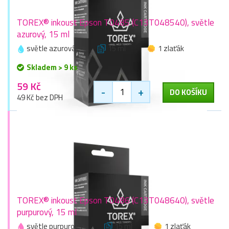
TOREX® inkoust Epson T0485 (C13T048540), světle
azurový, 15 ml
světle azurová
15 ml
1 zlaťák
Skladem > 9 ks
59 Kč
-
+
DO KOŠÍKU
49 Kč bez DPH
TOREX® inkoust Epson T0486 (C13T048640), světle
purpurový, 15 ml
světle purpurová
15 ml
1 zlaťák