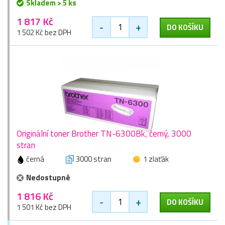
Skladem > 5 ks
1 817 Kč
-
+
DO KOŠÍKU
1 502 Kč bez DPH
Originální toner Brother TN-6300Bk, černý, 3000
stran
černá
3000 stran
1 zlaťák
Nedostupné
1 816 Kč
-
+
DO KOŠÍKU
1 501 Kč bez DPH