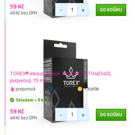
59 Kč
-
+
DO KOŠÍKU
49 Kč bez DPH
TOREX® inkoust Epson T0483 (C13T048340),
purpurový, 15 ml
purpurová
15 ml
1 zlaťák
Skladem > 9 ks
59 Kč
-
+
DO KOŠÍKU
49 Kč bez DPH