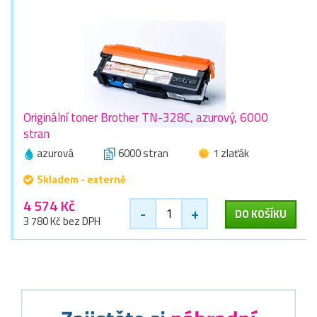
Originální toner Brother TN-328C, azurový, 6000
stran
azurová
6000 stran
1 zlaťák
Skladem - externě
4 574 Kč
-
+
DO KOŠÍKU
3 780 Kč bez DPH