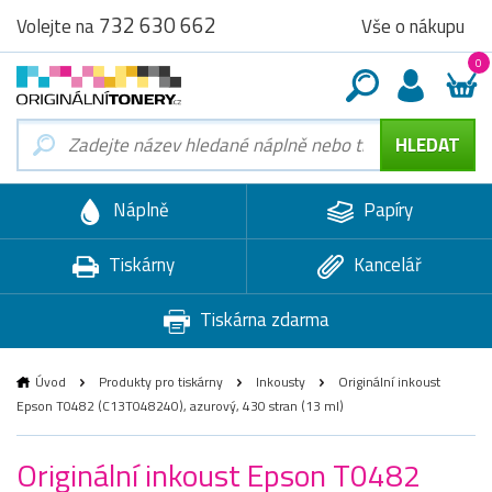
732 630 662
Vše o nákupu
Volejte na
0
Náplně
Papíry
Tiskárny
Kancelář
Tiskárna zdarma
Úvod
Produkty pro tiskárny
Inkousty
Originální inkoust
Epson T0482 (C13T048240), azurový, 430 stran (13 ml)
Originální inkoust Epson T0482