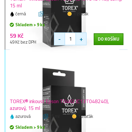
15 ml
černá
15 ml
1 zlaťák
Skladem > 9 ks
59 Kč
-
+
DO KOŠÍKU
49 Kč bez DPH
TOREX® inkoust Epson T0482 (C13T048240),
azurový, 15 ml
azurová
15 ml
1 zlaťák
Skladem > 9 ks