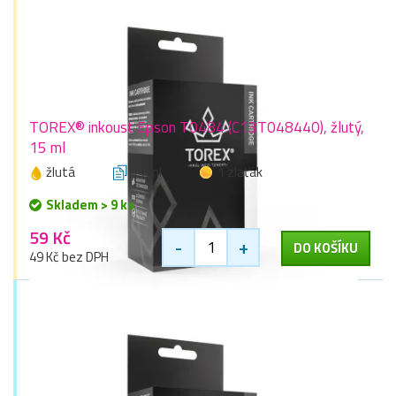
TOREX® inkoust Epson T0484 (C13T048440), žlutý,
15 ml
žlutá
15 ml
1 zlaťák
Skladem > 9 ks
59 Kč
-
+
DO KOŠÍKU
49 Kč bez DPH