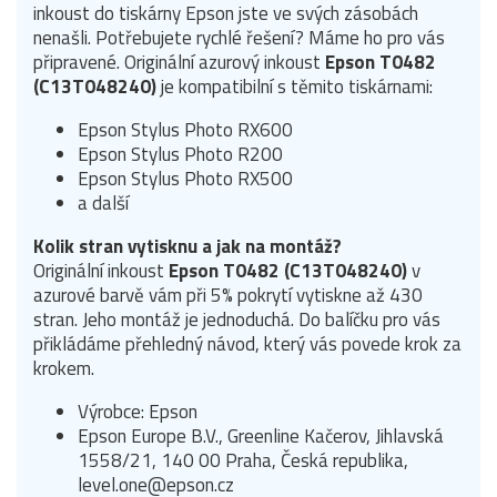
inkoust do tiskárny Epson jste ve svých zásobách
nenašli. Potřebujete rychlé řešení? Máme ho pro vás
připravené. Originální azurový inkoust
Epson T0482
(C13T048240)
je kompatibilní s těmito tiskárnami:
Epson Stylus Photo RX600
Epson Stylus Photo R200
Epson Stylus Photo RX500
a další
Kolik stran vytisknu a jak na montáž?
Originální inkoust
Epson T0482 (C13T048240)
v
azurové barvě vám při 5% pokrytí vytiskne až 430
stran. Jeho montáž je jednoduchá. Do balíčku pro vás
přikládáme přehledný návod, který vás povede krok za
krokem.
Výrobce: Epson
Epson Europe B.V., Greenline Kačerov, Jihlavská
1558/21, 140 00 Praha, Česká republika,
level.one@epson.cz