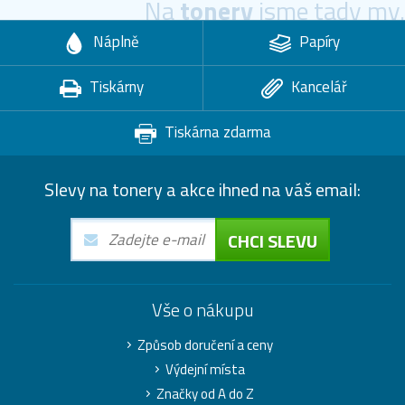
Na
tonery
jsme tady my.
Náplně
Papíry
Tiskárny
Kancelář
Tiskárna zdarma
Slevy na tonery a akce ihned na váš email:
CHCI SLEVU
Vše o nákupu
Způsob doručení a ceny
Výdejní místa
Značky od A do Z