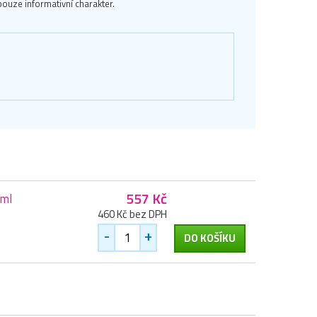
ouze informativní charakter.
557 Kč
 ml
460 Kč bez DPH
-
+
DO KOŠÍKU