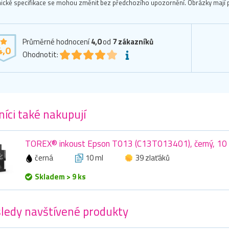
ické specifikace se mohou změnit bez předchozího upozornění. Obrázky mají p
Průměrné hodnocení
4,0
od
7
zákazníků
4,0
Ohodnotit:
íci také nakupují
TOREX® inkoust Epson T013 (C13T013401), černý, 10
černá
10 ml
39 zlaťáků
Skladem > 9 ks
ledy navštívené produkty