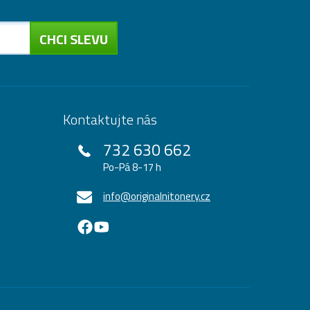
CHCI SLEVU
Kontaktujte nás
732 630 662
Po-Pá 8-17 h
info@originalnitonery.cz