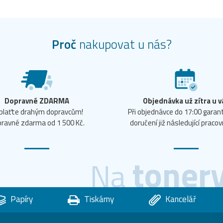
Proč
nakupovat u nás?
Dopravné ZDARMA
Objednávka už zítra u v
plaťte drahým dopravcům!
Při objednávce do 17:00 gara
ravné zdarma od 1 500 Kč.
doručení již následující pracov
toner
Na
Papíry
Tiskárny
Kancelář