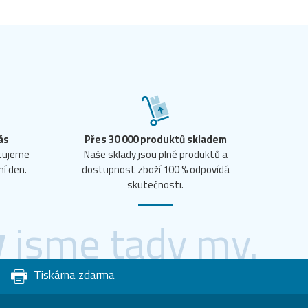
ás
Přes 30 000 produktů skladem
ntujeme
Naše sklady jsou plné produktů a
ní den.
dostupnost zboží 100 % odpovídá
skutečnosti.
y
jsme tady my.
Tiskárna zdarma