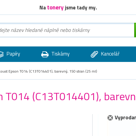
tonery
Na
jsme tady my.
Papíry
Tiskárny
Kancelář
nkoust Epson T014 (C13T014401), barevný, 150 stran (25 ml)
on T014 (C13T014401), barevný
Vyprodan