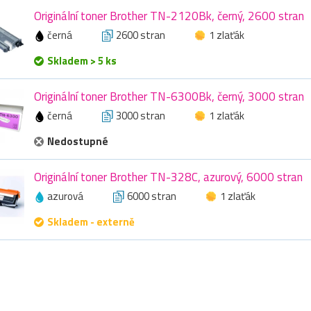
Originální toner Brother TN-2120Bk, černý, 2600 stran
černá
2600 stran
1 zlaťák
Skladem > 5 ks
Originální toner Brother TN-6300Bk, černý, 3000 stran
černá
3000 stran
1 zlaťák
Nedostupné
Originální toner Brother TN-328C, azurový, 6000 stran
azurová
6000 stran
1 zlaťák
Skladem - externě