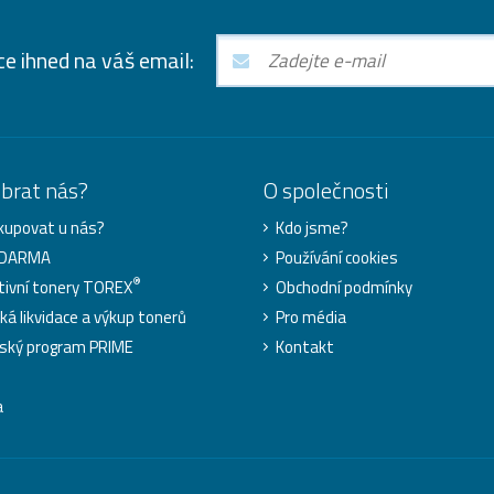
ce ihned na váš email:
ybrat nás?
O společnosti
kupovat u nás?
Kdo jsme?
ZDARMA
Používání cookies
®
tivní tonery TOREX
Obchodní podmínky
cká likvidace a výkup tonerů
Pro média
ský program PRIME
Kontakt
a