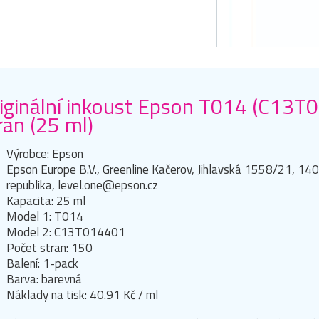
iginální inkoust Epson T014 (C13T
ran (25 ml)
Výrobce: Epson
Epson Europe B.V., Greenline Kačerov, Jihlavská 1558/21, 14
republika, level.one@epson.cz
Kapacita: 25 ml
Model 1: T014
Model 2: C13T014401
Počet stran: 150
Balení: 1-pack
Barva: barevná
Náklady na tisk: 40.91 Kč / ml