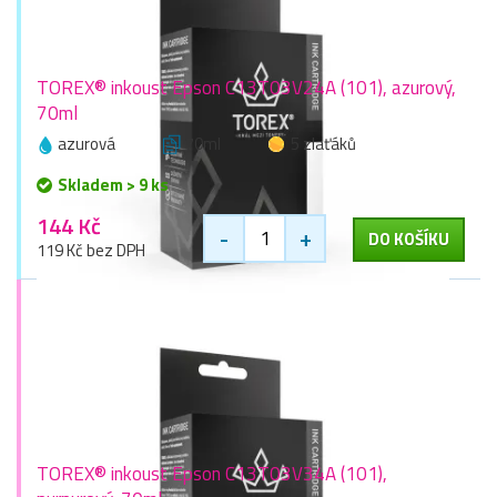
TOREX® inkoust Epson C13T03V24A (101), azurový,
70ml
azurová
70ml
5 zlaťáků
Skladem > 9 ks
144 Kč
-
+
DO KOŠÍKU
119 Kč bez DPH
TOREX® inkoust Epson C13T03V34A (101),