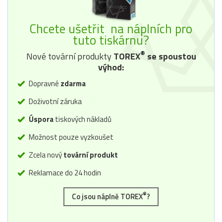
Chcete ušetřit na náplních pro
tuto tiskárnu?
®
Nové tovární produkty
TOREX
se spoustou
výhod:
Dopravné
zdarma
Doživotní záruka
Úspora
tiskových nákladů
Možnost pouze vyzkoušet
Zcela nový
tovární produkt
Reklamace do 24 hodin
®
Co jsou náplně TOREX
?