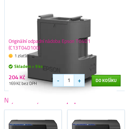
Originální odpadní nádoba Epson T04D1
(C13T04D100)
1 zlaťák
Skladem > 9 ks
204 Kč
-
+
DO KOŠÍKU
169 Kč bez DPH
Nejoblíbenější
tiskárny Epson