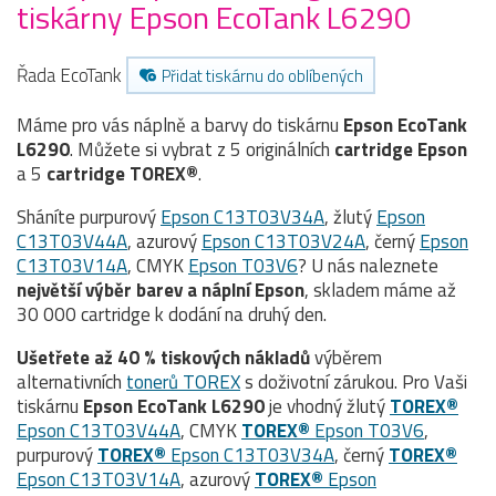
tiskárny Epson EcoTank L6290
Řada EcoTank
Přidat tiskárnu do oblíbených
Máme pro vás náplně a barvy do tiskárnu
Epson EcoTank
L6290
. Můžete si vybrat z 5 originálních
cartridge
Epson
a 5
cartridge TOREX®
.
Sháníte purpurový
Epson C13T03V34A
, žlutý
Epson
C13T03V44A
, azurový
Epson C13T03V24A
, černý
Epson
C13T03V14A
, CMYK
Epson T03V6
? U nás naleznete
největší výběr barev a náplní Epson
, skladem máme až
30 000 cartridge k dodání na druhý den.
Ušetřete až 40 % tiskových nákladů
výběrem
alternativních
tonerů TOREX
s doživotní zárukou. Pro Vaši
tiskárnu
Epson EcoTank L6290
je vhodný žlutý
TOREX®
Epson C13T03V44A
, CMYK
TOREX®
Epson T03V6
,
purpurový
TOREX®
Epson C13T03V34A
, černý
TOREX®
Epson C13T03V14A
, azurový
TOREX®
Epson