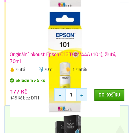
Originální inkoust Epson C13T03V44A (101), žlutý,
70ml
žlutá
70ml
1 zlaťák
Skladem > 5 ks
177 Kč
-
+
DO KOŠÍKU
146 Kč bez DPH