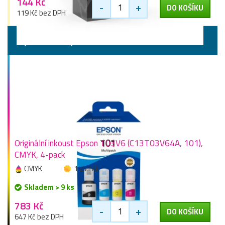
144 Kč
-
+
DO KOŠÍKU
119 Kč bez DPH
Výhodné sady
Originální inkoust Epson T03V6 (C13T03V64A, 101),
CMYK, 4-pack
CMYK
1 zlaťák
Skladem > 9 ks
783 Kč
-
+
DO KOŠÍKU
647 Kč bez DPH