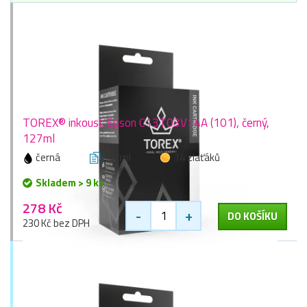
TOREX® inkoust Epson C13T03V14A (101), černý,
127ml
černá
127ml
14 zlaťáků
Skladem > 9 ks
278 Kč
-
+
DO KOŠÍKU
230 Kč bez DPH