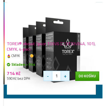
TOREX® inkoust Epson T03V6 (C13T03V64A, 101),
CMYK, 4-pack
CMYK
52 zlaťáků
Skladem > 9 ks
714 Kč
-
+
DO KOŠÍKU
590 Kč bez DPH
Odpadní nádoby