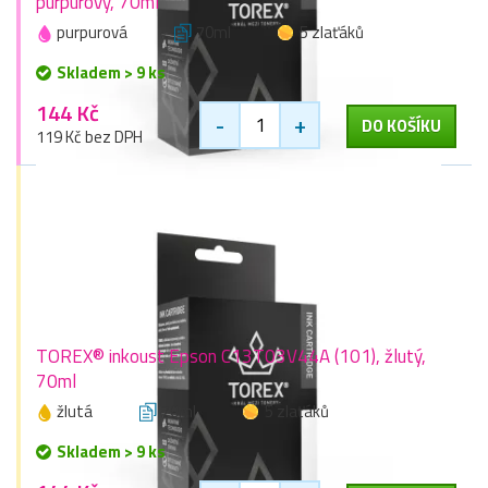
purpurový, 70ml
purpurová
70ml
5 zlaťáků
Skladem > 9 ks
144 Kč
-
+
DO KOŠÍKU
119 Kč bez DPH
TOREX® inkoust Epson C13T03V44A (101), žlutý,
70ml
žlutá
70ml
5 zlaťáků
Skladem > 9 ks