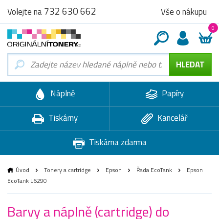
732 630 662
Vše o nákupu
Volejte na
0
Náplně
Papíry
Tiskárny
Kancelář
Tiskárna zdarma
Úvod
Tonery a cartridge
Epson
Řada EcoTank
Epson
EcoTank L6290
Barvy a náplně (cartridge) do