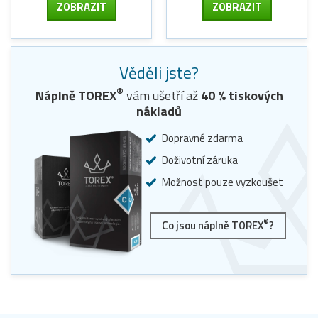
ZOBRAZIT
ZOBRAZIT
Věděli jste?
®
Náplně TOREX
vám ušetří až
40
% tiskových
nákladů
Dopravné zdarma
Doživotní záruka
Možnost pouze vyzkoušet
®
Co jsou náplně TOREX
?