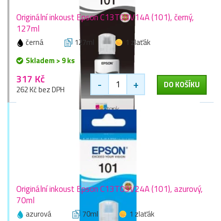
Originální inkoust Epson C13T03V14A (101), černý,
127ml
černá
127ml
1 zlaťák
Skladem > 9 ks
317 Kč
-
+
DO KOŠÍKU
262 Kč bez DPH
Originální inkoust Epson C13T03V24A (101), azurový,
70ml
azurová
70ml
1 zlaťák