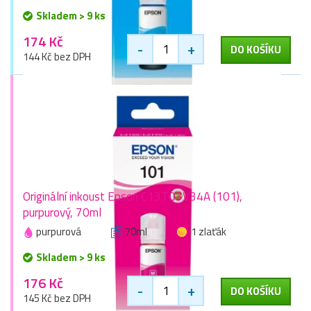
Skladem > 9 ks
174 Kč
-
+
DO KOŠÍKU
144 Kč bez DPH
Originální inkoust Epson C13T03V34A (101),
purpurový, 70ml
purpurová
70ml
1 zlaťák
Skladem > 9 ks
176 Kč
-
+
DO KOŠÍKU
145 Kč bez DPH