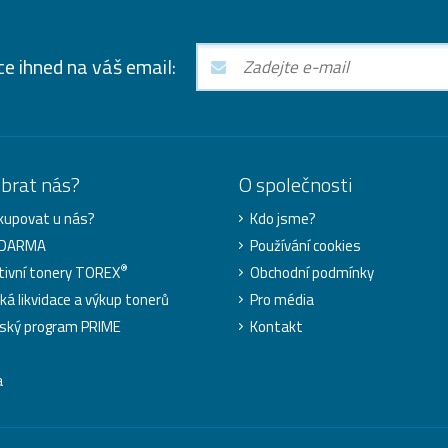
ce ihned na váš email:
ybrat nás?
O společnosti
kupovat u nás?
Kdo jsme?
ZDARMA
Používání cookies
®
tivní tonery TOREX
Obchodní podmínky
cká likvidace a výkup tonerů
Pro média
ský program PRIME
Kontakt
a