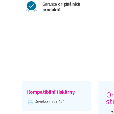
Garance
originálních
produktů
Kompatibilní tiskárny
Or
st
Develop ineo+ 451