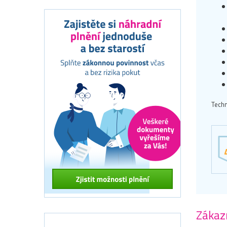
Techn
Zákazn