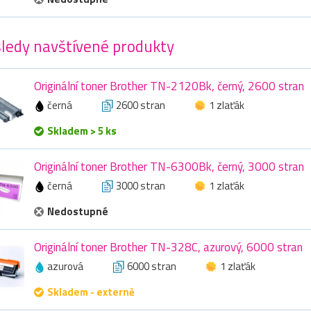
ledy navštívené produkty
Originální toner Brother TN-2120Bk, černý, 2600 stran
černá
2600 stran
1 zlaťák
Skladem > 5 ks
Originální toner Brother TN-6300Bk, černý, 3000 stran
černá
3000 stran
1 zlaťák
Nedostupné
Originální toner Brother TN-328C, azurový, 6000 stran
azurová
6000 stran
1 zlaťák
Skladem - externě