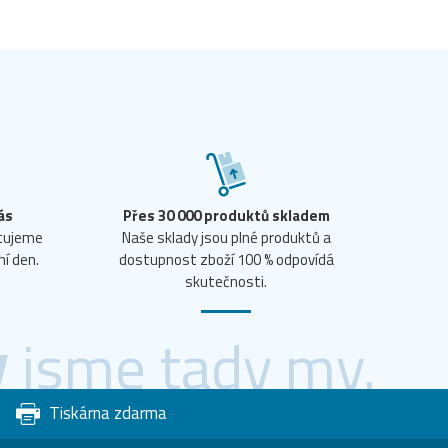
ás
Přes 30 000 produktů skladem
ntujeme
Naše sklady jsou plné produktů a
ní den.
dostupnost zboží 100 % odpovídá
skutečnosti.
y
jsme tady my.
Tiskárna zdarma