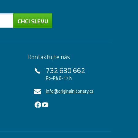
CHCI SLEVU
Kontaktujte nás
732 630 662
Po-Pá 8-17 h
info@originalnitonery.cz