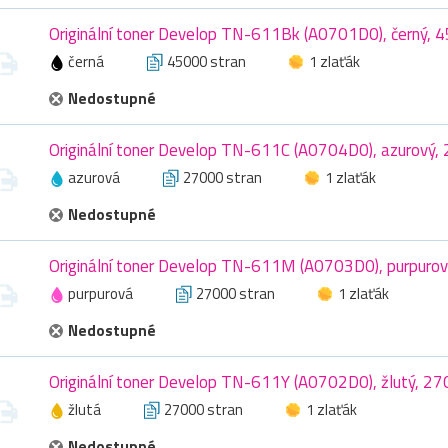
Originální toner Develop TN-611Bk (A0701D0), černý, 
černá
45000 stran
1 zlaťák
Nedostupné
Originální toner Develop TN-611C (A0704D0), azurový,
azurová
27000 stran
1 zlaťák
Nedostupné
Originální toner Develop TN-611M (A0703D0), purpurov
purpurová
27000 stran
1 zlaťák
Nedostupné
Originální toner Develop TN-611Y (A0702D0), žlutý, 27
žlutá
27000 stran
1 zlaťák
Nedostupné