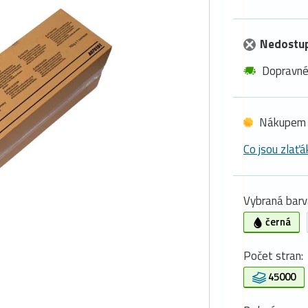
Nedostu
Dopravn
Nákupem 
Co jsou zlaťá
Vybraná barv
černá
Počet stran:
45000