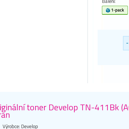
Balení:
1-pack
-
iginální toner Develop TN-411Bk (
ran
Výrobce: Develop