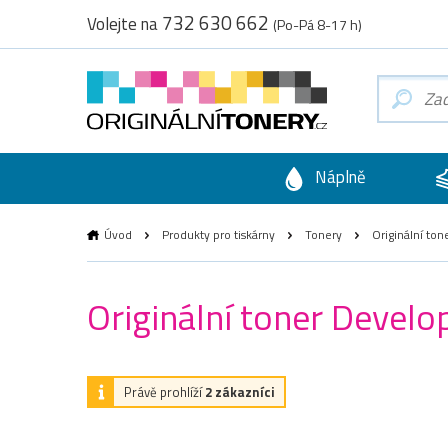
732 630 662
Volejte na
(Po-Pá 8-17 h)
Náplně
Úvod
Produkty pro tiskárny
Tonery
Originální to
Originální toner Devel
Právě prohlíží
2 zákazníci