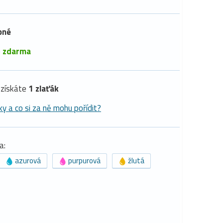
pné
é
zdarma
získáte
1 zlaťák
ky a co si za ně mohu pořídit?
a:
azurová
purpurová
žlutá