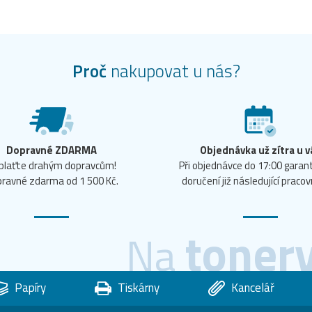
Proč
nakupovat u nás?
Dopravné ZDARMA
Objednávka už zítra u v
plaťte drahým dopravcům!
Při objednávce do 17:00 gara
ravné zdarma od 1 500 Kč.
doručení již následující pracov
toner
Na
Papíry
Tiskárny
Kancelář