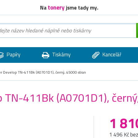
tonery
Na
jsme tady my.
Papíry
Tiskárny
Kancelář
ner Develop TN-411Bk (A0701D1), černý, 45000 stran
op TN-411Bk (A0701D1), černý
1 81
1 496 Kč be