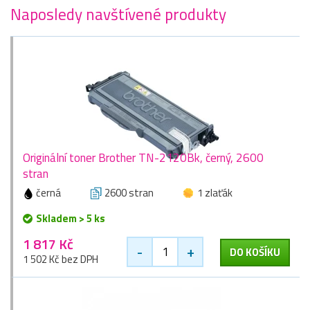
Naposledy navštívené produkty
Originální toner Brother TN-2120Bk, černý, 2600
stran
černá
2600 stran
1 zlaťák
Skladem > 5 ks
1 817 Kč
-
+
DO KOŠÍKU
1 502 Kč bez DPH