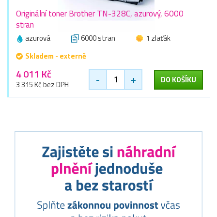
Originální toner Brother TN-328C, azurový, 6000
stran
azurová
6000 stran
1 zlaťák
Skladem - externě
4 011 Kč
-
+
DO KOŠÍKU
3 315 Kč bez DPH