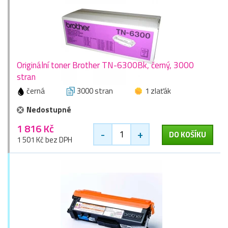
Originální toner Brother TN-6300Bk, černý, 3000
stran
černá
3000 stran
1 zlaťák
Nedostupné
1 816 Kč
-
+
DO KOŠÍKU
1 501 Kč bez DPH