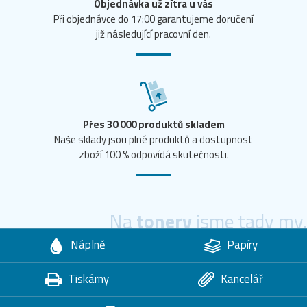
Objednávka už zítra u vás
Při objednávce do 17:00 garantujeme doručení
již následující pracovní den.
Přes 30 000 produktů skladem
Naše sklady jsou plné produktů a dostupnost
zboží 100 % odpovídá skutečnosti.
Na
tonery
jsme tady my.
Náplně
Papíry
Tiskárny
Kancelář