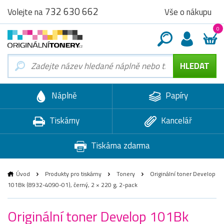
732 630 662
Vše o nákupu
Volejte na
0
Náplně
Papíry
Tiskárny
Kancelář
Tiskárna zdarma
Úvod
Produkty pro tiskárny
Tonery
Originální toner Develop
101Bk (8932-4090-01), černý, 2 × 220 g, 2-pack
Originální toner Develop 101Bk