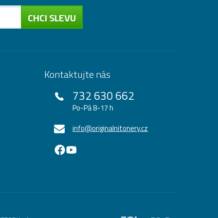
CHCI SLEVU
Kontaktujte nás
732 630 662
Po-Pá 8-17 h
info@originalnitonery.cz