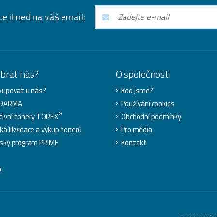
ce ihned na váš email:
ybrat nás?
O společnosti
kupovat u nás?
Kdo jsme?
ZDARMA
Používání cookies
®
tivní tonery TOREX
Obchodní podmínky
cká likvidace a výkup tonerů
Pro média
ský program PRIME
Kontakt
a