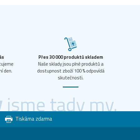
ás
Přes 30 000 produktů skladem
ntujeme
Naše sklady jsou plné produktů a
ní den.
dostupnost zboží 100 % odpovídá
skutečnosti.
y
jsme tady my.
Tiskárna zdarma