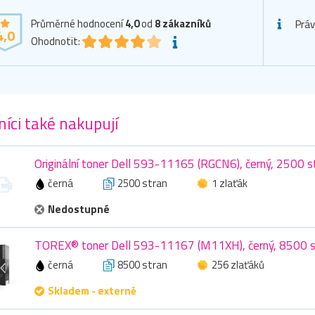
Průměrné hodnocení
4,0
od
8
zákazníků
Práv
4,0
Ohodnotit:
íci také nakupují
Originální toner Dell 593-11165 (RGCN6), černý, 2500 s
černá
2500 stran
1 zlaťák
Nedostupné
TOREX® toner Dell 593-11167 (M11XH), černý, 8500 s
černá
8500 stran
256 zlaťáků
Skladem - externě