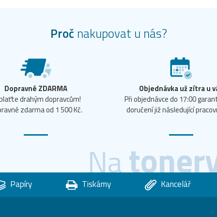
Proč
nakupovat u nás?
Dopravné ZDARMA
Objednávka už zítra u v
plaťte drahým dopravcům!
Při objednávce do 17:00 gara
ravné zdarma od 1 500 Kč.
doručení již následující pracov
toner
Na
Papíry
Tiskárny
Kancelář