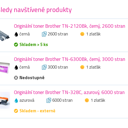
ledy navštívené produkty
Originální toner Brother TN-2120Bk, černý, 2600 stran
černá
2600 stran
1 zlaťák
Skladem > 5 ks
Originální toner Brother TN-6300Bk, černý, 3000 stran
černá
3000 stran
1 zlaťák
Nedostupné
Originální toner Brother TN-328C, azurový, 6000 stran
azurová
6000 stran
1 zlaťák
Skladem - externě