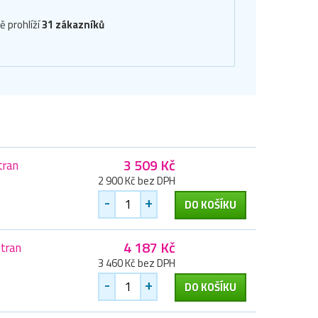
ě prohlíží
31 zákazníků
3 509 Kč
tran
2 900 Kč bez DPH
-
+
DO KOŠÍKU
4 187 Kč
tran
3 460 Kč bez DPH
-
+
DO KOŠÍKU