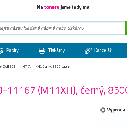
tonery
Na
jsme tady my.
Papíry
Tiskárny
Kancelář
er Dell 593-11167 (M11XH), černý, 8500 stran
93-11167 (M11XH), černý, 850
Vyprodan