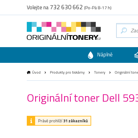
732 630 662
Volejte na
(Po-Pá 8-17 h)
Náplně
Úvod
Produkty pro tiskárny
Tonery
Originální ton
Originální toner Dell 5
Právě prohlíží
31 zákazníků