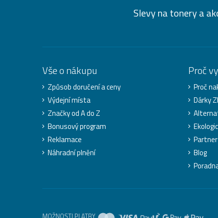
Slevy na tonery a ak
Vše o nákupu
Proč v
Způsob doručení a ceny
Proč na
Výdejní místa
Dárky 
Značky od A do Z
Alterna
Bonusový program
Ekologi
Reklamace
Partner
Náhradní plnění
Blog
Poradn
MOŽNOSTI PLATBY