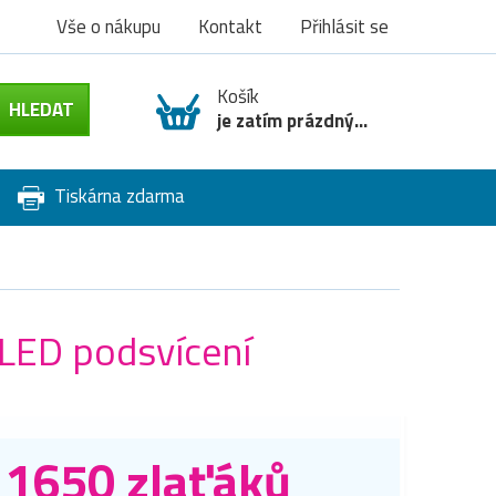
Vše o nákupu
Kontakt
Přihlásit se
Košík
je zatím prázdný...
Tiskárna zdarma
 LED podsvícení
1650 zlaťáků