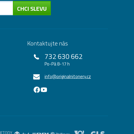
CHCI SLEVU
Kontaktujte nás
732 630 662
Po-Pá 8-17 h
info@originalnitonery.cz
METODY