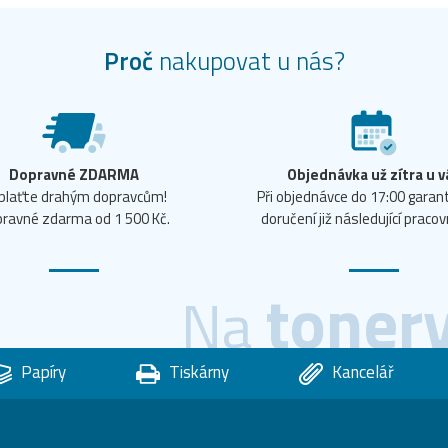
Proč
nakupovat u nás?
Dopravné ZDARMA
Objednávka už zítra u v
plaťte drahým dopravcům!
Při objednávce do 17:00 gara
ravné zdarma od 1 500 Kč.
doručení již následující pracov
toner
Na
Papíry
Tiskárny
Kancelář