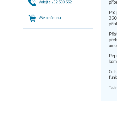
příp
Volejte 732 630 662
Pro 
Vše o nákupu
3600
přib
Přís
přeh
umož
Repr
komp
Celk
funk
Techn