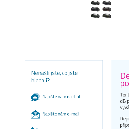
Nenašli jste, co jste
De
hledali?
po
Tent
Napište nám na chat
dB p
vyvá
Napište nám e-mail
Repr
přip