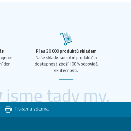
ás
Přes 30 000 produktů skladem
ntujeme
Naše sklady jsou plné produktů a
ní den.
dostupnost zboží 100 % odpovídá
skutečnosti.
y
jsme tady my.
Tiskárna zdarma