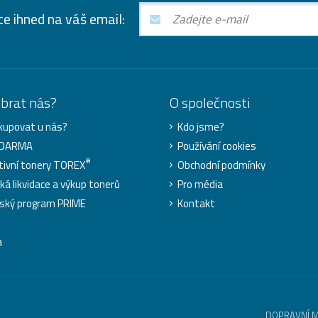
ce ihned na váš email:
ybrat nás?
O společnosti
kupovat u nás?
Kdo jsme?
ZDARMA
Používání cookies
®
tivní tonery TOREX
Obchodní podmínky
cká likvidace a výkup tonerů
Pro média
ský program PRIME
Kontakt
a
DOPRAVNÍ 