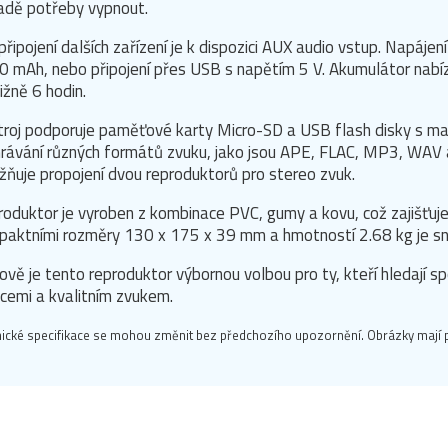
adě potřeby vypnout.
připojení dalších zařízení je k dispozici AUX audio vstup. Napájen
 mAh, nebo připojení přes USB s napětím 5 V. Akumulátor nabízí 
ližně 6 hodin.
troj podporuje paměťové karty Micro-SD a USB flash disky s m
rávání různých formátů zvuku, jako jsou APE, FLAC, MP3, WAV
ňuje propojení dvou reproduktorů pro stereo zvuk.
oduktor je vyroben z kombinace PVC, gumy a kovu, což zajišťuje
aktními rozměry 130 x 175 x 39 mm a hmotností 2.68 kg je sn
ově je tento reproduktor výbornou volbou pro ty, kteří hledají s
cemi a kvalitním zvukem.
ické specifikace se mohou změnit bez předchozího upozornění. Obrázky mají p