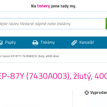
tonery
Na
jsme tady my.
Papíry
Tiskárny
Kancelář
er Canon EP-87Y (7430A003), žlutý, 4000 stran
EP-87Y (7430A003), žlutý, 40
Vyprodan