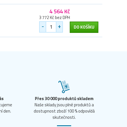
4 564 Kč
3 772 Kč bez DPH
-
+
DO KOŠÍKU
ás
Přes 30 000 produktů skladem
ntujeme
Naše sklady jsou plné produktů a
ní den.
dostupnost zboží 100 % odpovídá
skutečnosti.