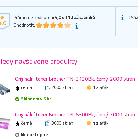
Průměrné hodnocení
4,0
od
10
zákazníků
Práv
4,0
Ohodnotit:
ledy navštívené produkty
Originální toner Brother TN-2120Bk, černý, 2600 stran
černá
2600 stran
1 zlaťák
Skladem > 5 ks
Originální toner Brother TN-6300Bk, černý, 3000 stran
černá
3000 stran
1 zlaťák
Nedostupné