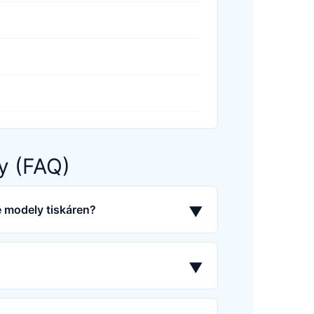
y (FAQ)
é modely tiskáren?
▼
▼