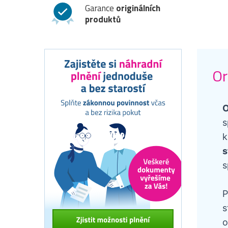
Garance
originálních
produktů
Or
O
s
k
s
s
P
s
o