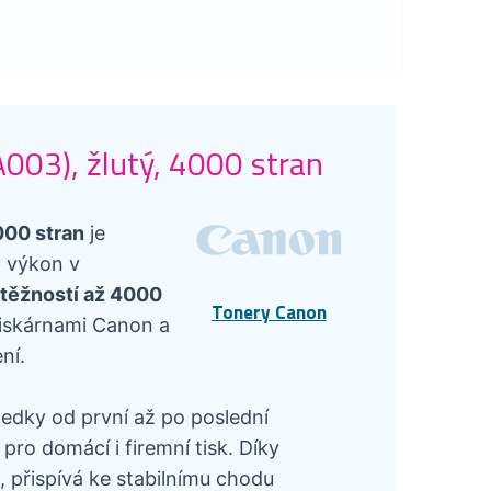
003), žlutý, 4000 stran
000 stran
je
ý výkon v
výtěžností až 4000
Tonery Canon
tiskárnami Canon a
ní.
ledky od první až po poslední
ro domácí i firemní tisk. Díky
 přispívá ke stabilnímu chodu