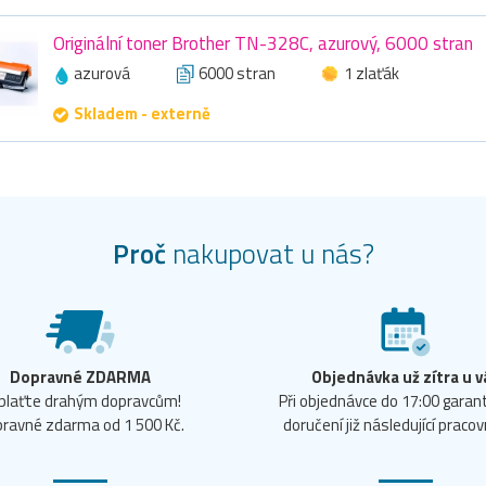
Originální toner Brother TN-328C, azurový, 6000 stran
azurová
6000 stran
1 zlaťák
Skladem - externě
Proč
nakupovat u nás?
Dopravné ZDARMA
Objednávka už zítra u v
plaťte drahým dopravcům!
Při objednávce do 17:00 gara
ravné zdarma od 1 500 Kč.
doručení již následující pracov