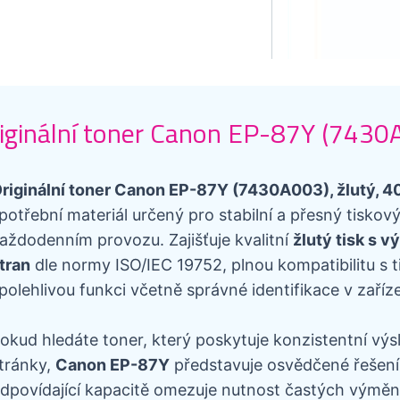
iginální toner Canon EP-87Y (7430A
riginální toner Canon EP-87Y (7430A003), žlutý, 4
potřební materiál určený pro stabilní a přesný tiskov
aždodenním provozu. Zajišťuje kvalitní
žlutý tisk s 
tran
dle normy ISO/IEC 19752, plnou kompatibilitu s 
polehlivou funkci včetně správné identifikace v zaříze
okud hledáte toner, který poskytuje konzistentní výs
tránky,
Canon EP-87Y
představuje osvědčené řešení p
dpovídající kapacitě omezuje nutnost častých výměn,