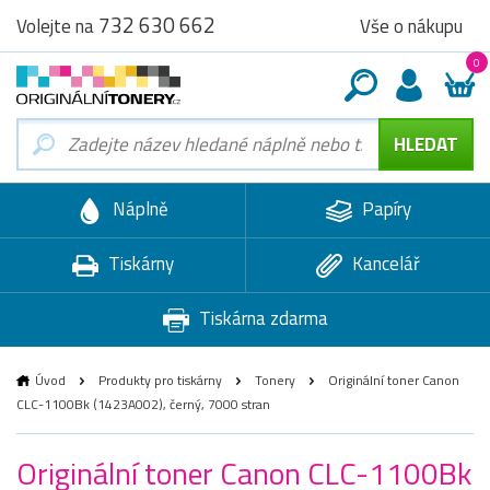
732 630 662
Vše o nákupu
Volejte na
0
Náplně
Papíry
Tiskárny
Kancelář
Tiskárna zdarma
Úvod
Produkty pro tiskárny
Tonery
Originální toner Canon
CLC-1100Bk (1423A002), černý, 7000 stran
Originální toner Canon CLC-1100Bk