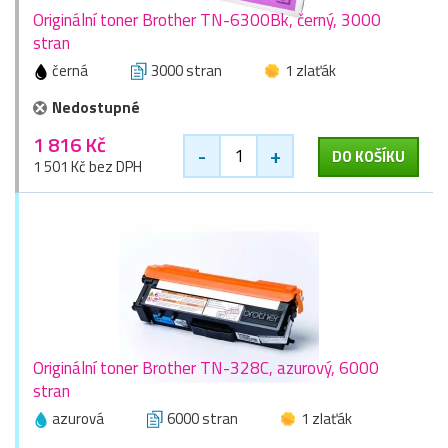
Originální toner Brother TN-6300Bk, černý, 3000
stran
černá
3000 stran
1 zlaťák
Nedostupné
1 816 Kč
-
+
DO KOŠÍKU
1 501 Kč bez DPH
Originální toner Brother TN-328C, azurový, 6000
stran
azurová
6000 stran
1 zlaťák