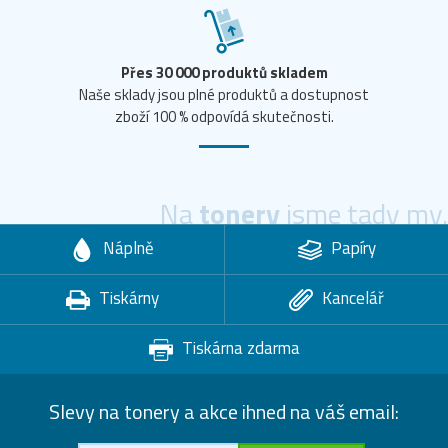
Přes 30 000 produktů skladem
Naše sklady jsou plné produktů a dostupnost
zboží 100 % odpovídá skutečnosti.
Na
tonery
jsme tady my.
Náplně
Papíry
Tiskárny
Kancelář
Tiskárna zdarma
Slevy na tonery a akce ihned na váš email: