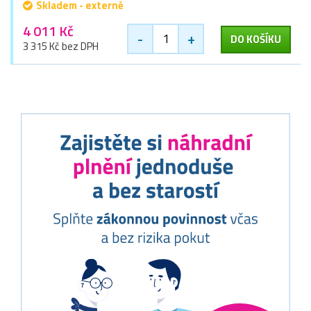
Skladem - externě
4 011 Kč
-
+
DO KOŠÍKU
3 315 Kč bez DPH