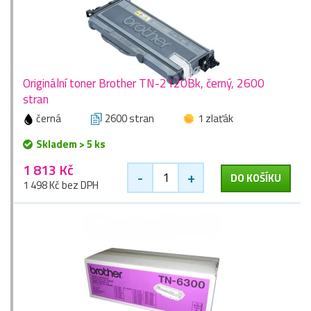
Originální toner Brother TN-2120Bk, černý, 2600
stran
černá
2600 stran
1 zlaťák
Skladem > 5 ks
1 813 Kč
-
+
DO KOŠÍKU
1 498 Kč bez DPH