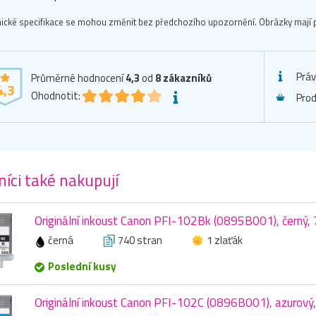
ické specifikace se mohou změnit bez předchozího upozornění. Obrázky mají p
Práv
Průměrné hodnocení
4,3
od
8
zákazníků
4,3
Ohodnotit:
Prod
íci také nakupují
Originální inkoust Canon PFI-102Bk (0895B001), černý, 
černá
740 stran
1 zlaťák
Poslední kusy
Originální inkoust Canon PFI-102C (0896B001), azurový,