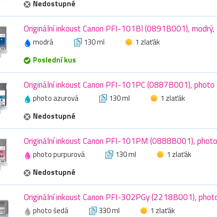
Nedostupné
Originální inkoust Canon PFI-101Bl (0891B001), modrý,
modrá
130 ml
1 zlaťák
Poslední kus
Originální inkoust Canon PFI-101PC (0887B001), photo 
photo azurová
130 ml
1 zlaťák
Nedostupné
Originální inkoust Canon PFI-101PM (0888B001), photo
photo purpurová
130 ml
1 zlaťák
Nedostupné
Originální inkoust Canon PFI-302PGy (2218B001), phot
photo šedá
330 ml
1 zlaťák