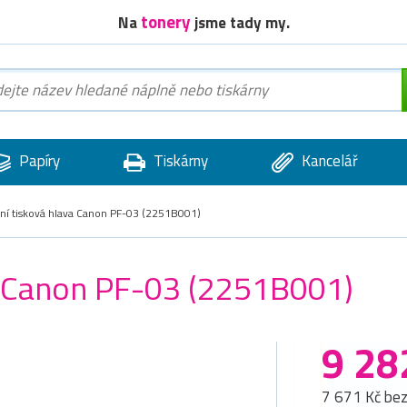
tonery
Na
jsme tady my.
Papíry
Tiskárny
Kancelář
lní tisková hlava Canon PF-03 (2251B001)
va Canon PF-03 (2251B001)
9 28
7 671 Kč be