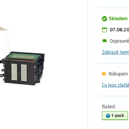
Skladem 
07.08.20
Dopravn
Zobrazit term
Nákupem 
Co jsou zlaťá
Balení:
1-pack