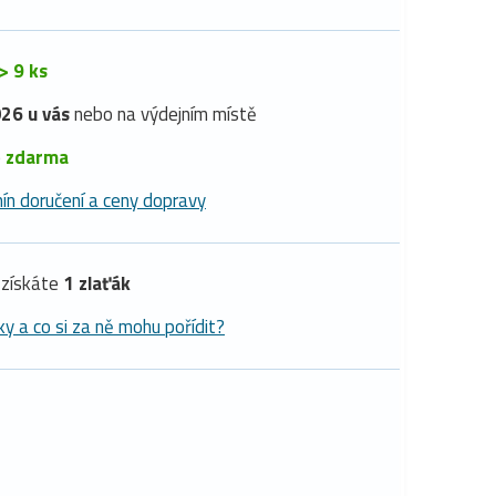
> 9 ks
26 u vás
nebo na výdejním místě
é
zdarma
ín doručení a ceny dopravy
získáte
1 zlaťák
ky a co si za ně mohu pořídit?