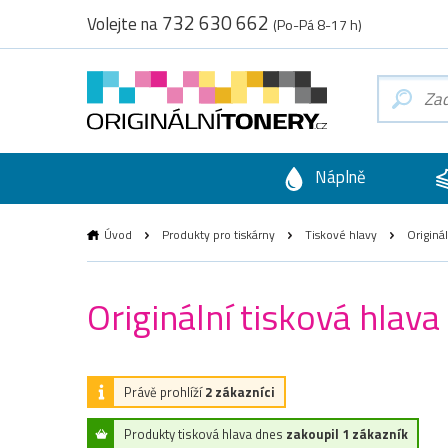
732 630 662
Volejte na
(Po-Pá 8-17 h)
Náplně
Úvod
Produkty pro tiskárny
Tiskové hlavy
Originá
Originální tisková hla
Právě prohlíží
2 zákazníci
Produkty tisková hlava dnes
zakoupil 1 zákazník