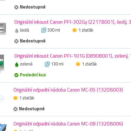
Nedostupné
Originální inkoust Canon PFI-302Gy (2217B001), šedý, 
šedá
330 ml
1 zlaťák
Nedostupné
Originální inkoust Canon PFI-101G (0890B001), zelený,
zelená
130 ml
1 zlaťák
Poslední kus
Originální odpadní nádoba Canon MC-05 (1320B003)
1 zlaťák
Nedostupné
Originální odpadní nádoba Canon MC-08 (1320B006)