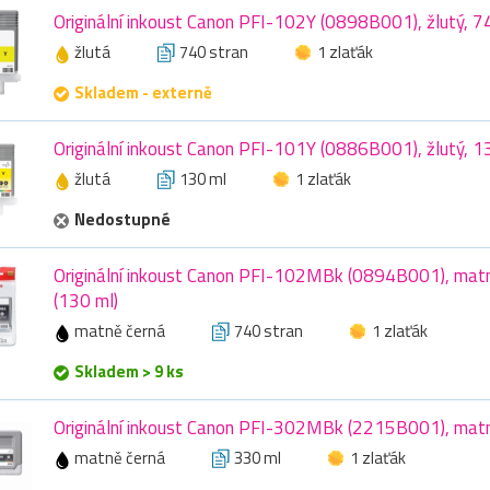
Originální inkoust Canon PFI-102Y (0898B001), žlutý, 7
žlutá
740 stran
1 zlaťák
Skladem - externě
Originální inkoust Canon PFI-101Y (0886B001), žlutý, 1
žlutá
130 ml
1 zlaťák
Nedostupné
Originální inkoust Canon PFI-102MBk (0894B001), matn
(130 ml)
matně černá
740 stran
1 zlaťák
Skladem > 9 ks
Originální inkoust Canon PFI-302MBk (2215B001), matn
matně černá
330 ml
1 zlaťák