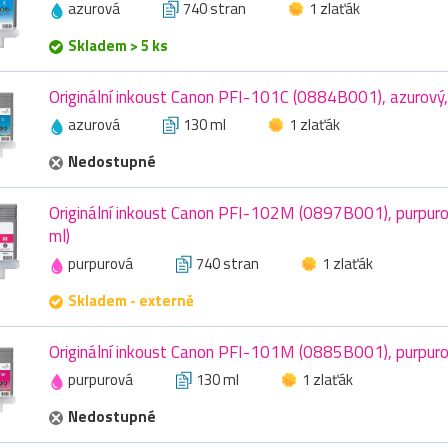
azurová
740 stran
1 zlaťák
Skladem > 5 ks
Originální inkoust Canon PFI-101C (0884B001), azurový
azurová
130 ml
1 zlaťák
Nedostupné
Originální inkoust Canon PFI-102M (0897B001), purpuro
ml)
purpurová
740 stran
1 zlaťák
Skladem - externě
Originální inkoust Canon PFI-101M (0885B001), purpuro
purpurová
130 ml
1 zlaťák
Nedostupné