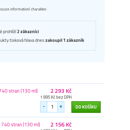
ouze informativní charakter.
ě prohlíží
2 zákazníci
ukty tisková hlava dnes
zakoupil 1 zákazník
2 293 Kč
740 stran (130 ml)
1 895 Kč bez DPH
-
+
DO KOŠÍKU
2 156 Kč
 740 stran (130 ml)