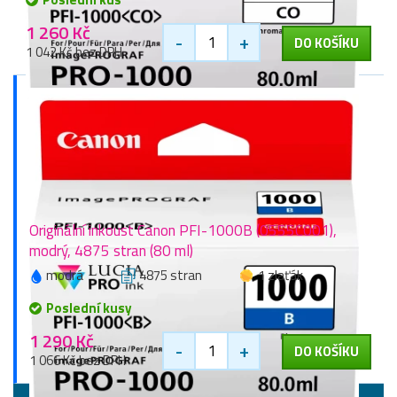
1 260 Kč
-
+
DO KOŠÍKU
1 042 Kč bez DPH
Originální inkoust Canon PFI-1000B (0555C001),
modrý, 4875 stran (80 ml)
modrá
4875 stran
1 zlaťák
Poslední kusy
1 290 Kč
-
+
DO KOŠÍKU
1 066 Kč bez DPH