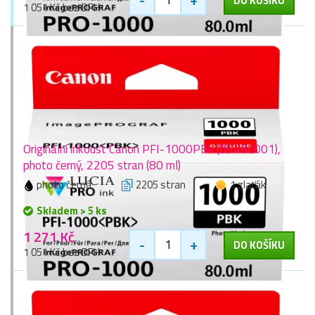
DO KOŠÍKU
1 051 Kč bez DPH
Originální inkoust Canon PFI-1000PBk (0546C001),
photo černý, 2205 stran (80 ml)
photo černá
2205 stran
1 zlaťák
Skladem > 5 ks
1 271 Kč
-
+
DO KOŠÍKU
1 051 Kč bez DPH