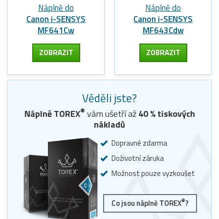
Náplně do
Náplně do
Canon i-SENSYS
Canon i-SENSYS
MF641Cw
MF643Cdw
ZOBRAZIT
ZOBRAZIT
Věděli jste?
®
Náplně TOREX
vám ušetří až
40
% tiskových
nákladů
Dopravné zdarma
Doživotní záruka
Možnost pouze vyzkoušet
®
Co jsou náplně TOREX
?