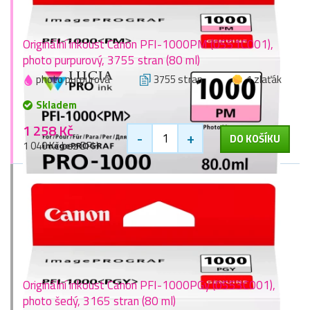
Originální inkoust Canon PFI-1000PM (0551C001),
photo purpurový, 3755 stran (80 ml)
photo purpurová
3755 stran
1 zlaťák
Skladem
1 258 Kč
-
+
DO KOŠÍKU
1 040 Kč bez DPH
Originální inkoust Canon PFI-1000PGy (0553C001),
photo šedý, 3165 stran (80 ml)