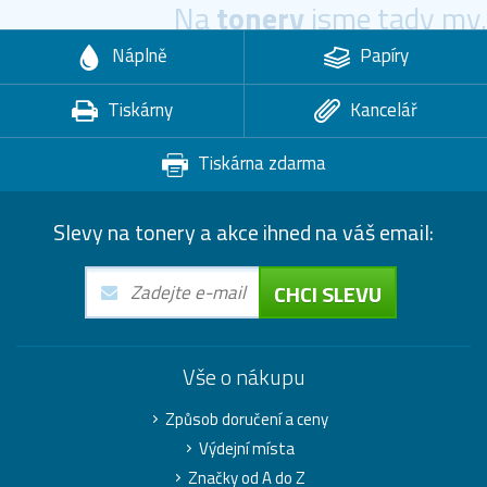
Na
tonery
jsme tady my.
Náplně
Papíry
Tiskárny
Kancelář
Tiskárna zdarma
Slevy na tonery a akce ihned na váš email:
CHCI SLEVU
Vše o nákupu
Způsob doručení a ceny
Výdejní místa
Značky od A do Z