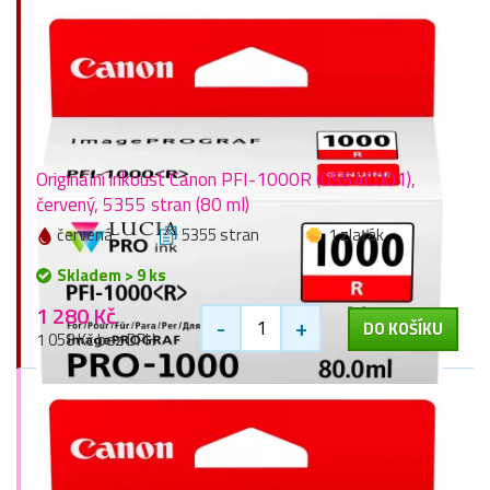
Originální inkoust Canon PFI-1000R (0554C001),
červený, 5355 stran (80 ml)
červená
5355 stran
1 zlaťák
Skladem > 9 ks
1 280 Kč
-
+
DO KOŠÍKU
1 058 Kč bez DPH