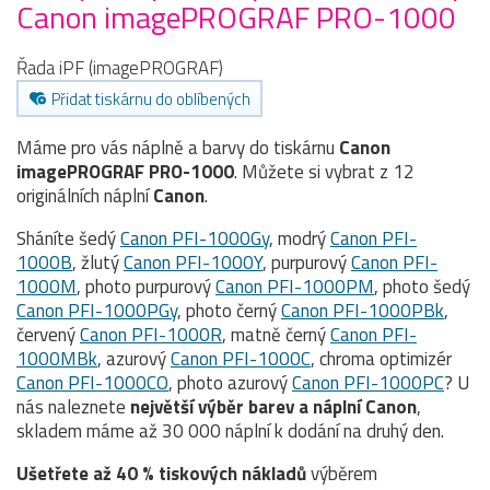
Canon imagePROGRAF PRO-1000
Řada iPF (imagePROGRAF)
Přidat tiskárnu do oblíbených
Máme pro vás náplně a barvy do tiskárnu
Canon
imagePROGRAF PRO-1000
. Můžete si vybrat z 12
originálních náplní
Canon
.
Sháníte šedý
Canon PFI-1000Gy
, modrý
Canon PFI-
1000B
, žlutý
Canon PFI-1000Y
, purpurový
Canon PFI-
1000M
, photo purpurový
Canon PFI-1000PM
, photo šedý
Canon PFI-1000PGy
, photo černý
Canon PFI-1000PBk
,
červený
Canon PFI-1000R
, matně černý
Canon PFI-
1000MBk
, azurový
Canon PFI-1000C
, chroma optimizér
Canon PFI-1000CO
, photo azurový
Canon PFI-1000PC
? U
nás naleznete
největší výběr barev a náplní Canon
,
skladem máme až 30 000 náplní k dodání na druhý den.
Ušetřete až 40 % tiskových nákladů
výběrem