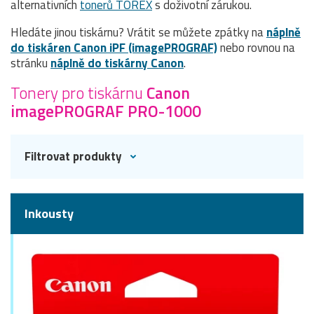
alternativních
tonerů TOREX
s doživotní zárukou.
Hledáte jinou tiskárnu? Vrátit se můžete zpátky na
náplně
do tiskáren Canon iPF (imagePROGRAF)
nebo rovnou na
stránku
náplně do tiskárny Canon
.
Tonery pro tiskárnu
Canon
imagePROGRAF PRO-1000
Filtrovat produkty
Inkousty