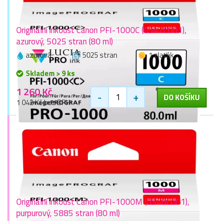
Originální inkoust Canon PFI-1000C (0547C001),
azurový, 5025 stran (80 ml)
azurová
5025 stran
1 zlaťák
Skladem > 9 ks
1 260 Kč
-
+
DO KOŠÍKU
1 042 Kč bez DPH
Originální inkoust Canon PFI-1000M (0548C001),
purpurový, 5885 stran (80 ml)