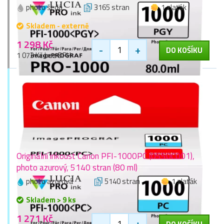
photo šedá
3165 stran
1 zlaťák
Skladem - externě
1 298 Kč
-
+
DO KOŠÍKU
1 073 Kč bez DPH
Originální inkoust Canon PFI-1000PC (0550C001),
photo azurový, 5140 stran (80 ml)
photo azurová
5140 stran
1 zlaťák
Skladem > 9 ks
1 271 Kč
-
+