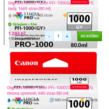
Originální inkoust Canon PFI-1000Gy (0552C001),
šedý, 1465 stran (80 ml)
šedá
1465 stran
1 zlaťák
Skladem > 9 ks
1 283 Kč
-
+
DO KOŠÍKU
1 060 Kč bez DPH
Originální inkoust Canon PFI-1000CO (0556C001),
chroma optimizér, 680 stran (80 ml)
chroma optimizér
680 stran
1 zlaťák
Poslední kus