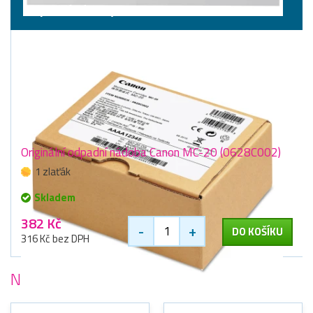
Odpadní nádoby
Originální odpadní nádoba Canon MC-20 (0628C002)
1 zlaťák
Skladem
382 Kč
-
+
DO KOŠÍKU
316 Kč bez DPH
Nejoblíbenější
tiskárny Canon