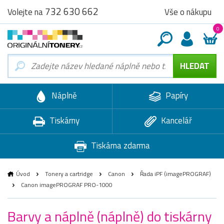
732 630 662
Vše o nákupu
Volejte na
0
Náplně
Papíry
Tiskárny
Kancelář
Tiskárna zdarma
Úvod
Tonery a cartridge
Canon
Řada iPF (imagePROGRAF)
Canon imagePROGRAF PRO-1000
Barvy a náplně (náplně) do tiskárny