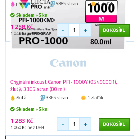
purpurová
5885 stran
1 zlaťák
Skladem > 5 ks
1 258 Kč
-
+
DO KOŠÍKU
1 040 Kč bez DPH
Originální inkoust Canon PFI-1000Y (0549C001),
žlutý, 3365 stran (80 ml)
žlutá
3365 stran
1 zlaťák
Skladem > 5 ks
1 283 Kč
-
+
DO KOŠÍKU
1 060 Kč bez DPH