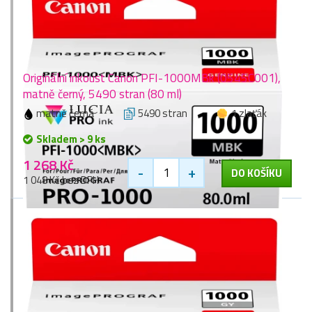
Originální inkoust Canon PFI-1000MBk (0545C001),
matně černý, 5490 stran (80 ml)
matně černá
5490 stran
1 zlaťák
Skladem > 9 ks
1 268 Kč
-
+
DO KOŠÍKU
1 048 Kč bez DPH