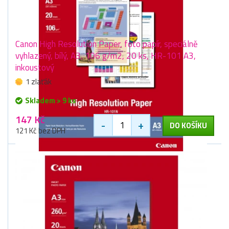
Canon High Resolution Paper, foto papír, speciálně
vyhlazený, bílý, A3, 106 g/m2, 20 ks, HR-101 A3,
inkoustový
1 zlaťák
Skladem > 9 ks
147 Kč
-
+
DO KOŠÍKU
121 Kč bez DPH