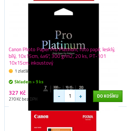
Canon Photo Paper Pro Platinum, foto papír, lesklý,
bílý, 10x15cm, 4x6", 300 g/m2, 20 ks, PT-101
10x15cm, inkoustový
1 zlaťák
Skladem > 9 ks
327 Kč
-
+
DO KOŠÍKU
270 Kč bez DPH