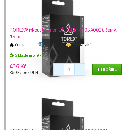
TOREX® inkoust Canon BCI-6Bk (4705A002), černý,
15 ml
černá
15 ml
29 zlaťáků
Skladem > 9 ks
436 Kč
-
+
DO KOŠÍKU
360 Kč bez DPH