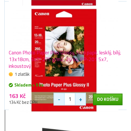
Canon Photo Paper Plus Glossy, foto papír, lesklý, bílý,
13x18cm, 5x7", 275 g/m2, 20 ks, PP-201 5x7,
inkoustový
1 zlaťák
Skladem > 9 ks
163 Kč
-
+
DO KOŠÍKU
134 Kč bez DPH