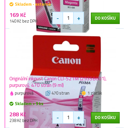
Skladem - externě
169 Kč
-
+
DO KOŠÍKU
140 Kč bez DPH
Originální inkoust Canon CLI-521M (2935B001),
purpurový, 470 stran (9 ml)
purpurová
470 stran
1 zlaťák
Skladem > 9 ks
288 Kč
-
+
DO KOŠÍKU
238 Kč bez DPH