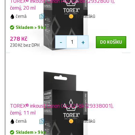
TOREX® inkoust Canon PGI-520Bk (2932B001),
černý, 20 ml
černá
20 ml
17 zlaťáků
Skladem > 9 ks
278 Kč
-
+
DO KOŠÍKU
230 Kč bez DPH
TOREX® inkoust Canon CLI-521Bk (2933B001),
černý, 11 ml
černá
11 ml
13 zlaťáků
Skladem > 9 ks