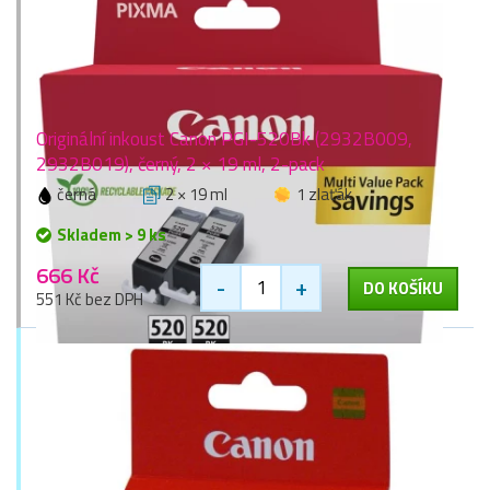
Originální inkoust Canon PGI-520Bk (2932B009,
2932B019), černý, 2 × 19 ml, 2-pack
černá
2 × 19 ml
1 zlaťák
Skladem > 9 ks
666 Kč
-
+
DO KOŠÍKU
551 Kč bez DPH