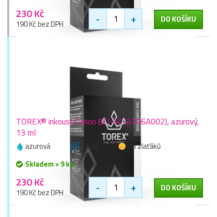
230 Kč
-
+
DO KOŠÍKU
190 Kč bez DPH
TOREX® inkoust Canon BCI-6C (4706A002), azurový,
13 ml
azurová
13 ml
13 zlaťáků
Skladem > 9 ks
230 Kč
-
+
DO KOŠÍKU
190 Kč bez DPH