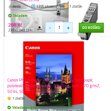
šedá
1395 stran
1 zlaťák
Skladem
288 Kč
-
+
DO KOŠÍKU
238 Kč bez DPH
Canon Photo Paper Plus Semi-Glossy, foto papír,
pololesklý, saténový, bílý, 10x15cm, 4x6", 270 g/m2,
50 ks, SG-201S, inkoustový
1 zlaťák
Skladem > 9 ks