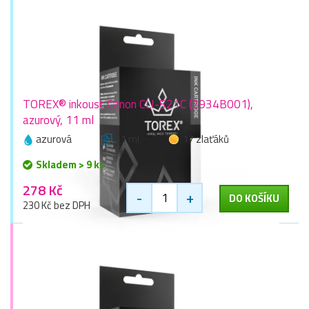
TOREX® inkoust Canon CLI-521C (2934B001),
azurový, 11 ml
azurová
11 ml
17 zlaťáků
Skladem > 9 ks
278 Kč
-
+
DO KOŠÍKU
230 Kč bez DPH