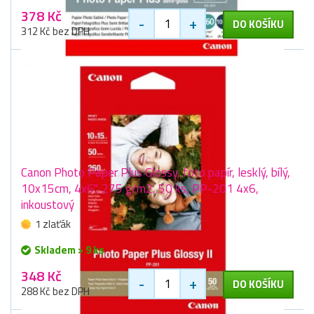
378 Kč
-
+
DO KOŠÍKU
312 Kč bez DPH
Canon Photo Paper Plus Glossy, foto papír, lesklý, bílý,
10x15cm, 4x6", 275 g/m2, 50 ks, PP-201 4x6,
inkoustový
1 zlaťák
Skladem > 9 ks
348 Kč
-
+
DO KOŠÍKU
288 Kč bez DPH