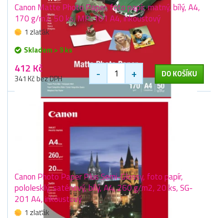
Canon Matte Photo Paper, foto papír, matný, bílý, A4,
170 g/m2, 50 ks, MP-101 A4, inkoustový
1 zlaťák
Skladem > 9 ks
412 Kč
-
+
DO KOŠÍKU
341 Kč bez DPH
Canon Photo Paper Plus Semi-Glossy, foto papír,
pololesklý, saténový, bílý, A4, 260 g/m2, 20 ks, SG-
201 A4, inkoustový
1 zlaťák