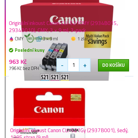
Originální inkoust Canon CLI-521CMY (2934B015,
2934B010), CMY, 3 × 9 ml, 3-pack
CMY
3 × 9 ml
1 zlaťák
Poslední kusy
963 Kč
-
+
DO KOŠÍKU
796 Kč bez DPH
Originální inkoust Canon CLI-521Gy (2937B001), šedý,
1395 stran (9 ml)