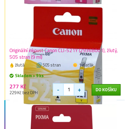
Originální inkoust Canon CLI-521Y (2936B001), žlutý,
505 stran (9 ml)
žlutá
505 stran
1 zlaťák
Skladem > 9 ks
277 Kč
-
+
DO KOŠÍKU
229 Kč bez DPH