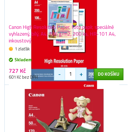
Canon High Resolution Paper, foto papír, speciálně
vyhlazený, bílý, A4, 106 g/m2, 200 ks, HR-101 A4,
inkoustový
1 zlaťák
Skladem
727 Kč
-
+
DO KOŠÍKU
601 Kč bez DPH