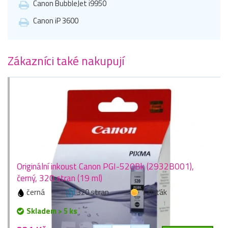
Canon BubbleJet i9950
Canon iP 3600
Zákazníci také nakupují
Originální inkoust Canon PGI-520Bk (2932B001),
černý, 320 stran (19 ml)
černá
320 stran
1 zlaťák
Skladem > 5 ks