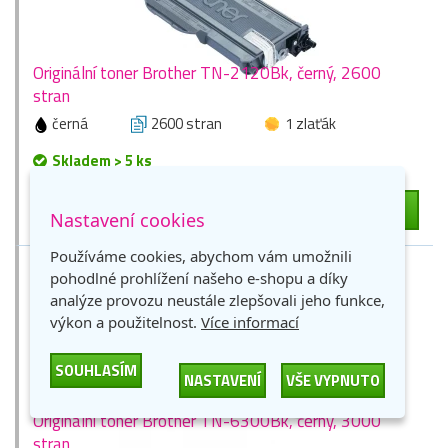
Originální toner Brother TN-2120Bk, černý, 2600
stran
černá
2600 stran
1 zlaťák
Skladem > 5 ks
1 817 Kč
-
+
DO KOŠÍKU
Nastavení cookies
1 502 Kč bez DPH
Používáme cookies, abychom vám umožnili
pohodlné prohlížení našeho e-shopu a díky
analýze provozu neustále zlepšovali jeho funkce,
výkon a použitelnost.
Více informací
SOUHLASÍM
NASTAVENÍ
VŠE VYPNUTO
Originální toner Brother TN-6300Bk, černý, 3000
stran