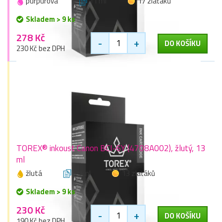
purpurová
11 ml
17 zlaťáků
Skladem > 9 ks
278 Kč
-
+
DO KOŠÍKU
230 Kč bez DPH
TOREX® inkoust Canon BCI-6Y (4708A002), žlutý, 13
ml
žlutá
13 ml
13 zlaťáků
Skladem > 9 ks
230 Kč
-
+
DO KOŠÍKU
190 Kč bez DPH