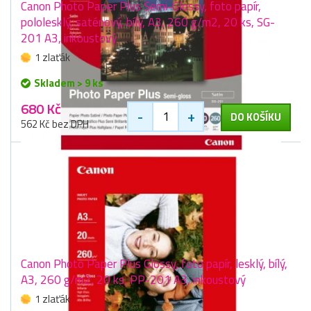
Canon Photo Paper Plus Semi-Glossy, foto papír,
pololesklý, saténový, bílý, A3, 260 g/m2, 20 ks, SG-
201 A3, inkoustový
1 zlaťák
Skladem > 9 ks
680 Kč
-
+
DO KOŠÍKU
562 Kč bez DPH
Canon Photo Paper Plus Glossy, foto papír, lesklý, bílý,
A3, 260 g/m2, 20 ks, PP-201 A3, inkoustový
1 zlaťák