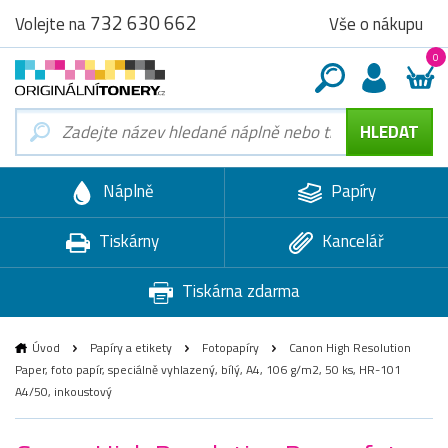
732 630 662
Vše o nákupu
Volejte na
0
Náplně
Papíry
Tiskárny
Kancelář
Tiskárna zdarma
Úvod
Papíry a etikety
Fotopapíry
Canon High Resolution
Paper, foto papír, speciálně vyhlazený, bílý, A4, 106 g/m2, 50 ks, HR-101
A4/50, inkoustový