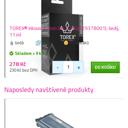
TOREX® inkoust Canon CLI-521Gy (2937B001), šedý,
11 ml
šedá
11 ml
17 zlaťáků
Skladem > 9 ks
278 Kč
-
+
DO KOŠÍKU
230 Kč bez DPH
Naposledy navštívené produkty