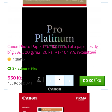
Canon Photo Paper Pro Platinum, foto papír, lesklý,
bílý, A4, 300 g/m2, 20 ks, PT-101 A4, inkoustový
1 zlaťák
Skladem > 9 ks
550 Kč
-
+
DO KOŠÍKU
455 Kč bez DPH