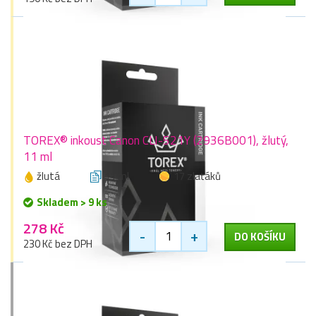
TOREX® inkoust Canon CLI-521Y (2936B001), žlutý,
11 ml
žlutá
11 ml
17 zlaťáků
Skladem > 9 ks
278 Kč
-
+
DO KOŠÍKU
230 Kč bez DPH