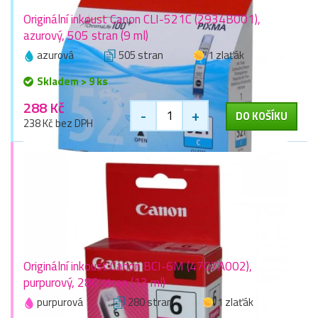
Originální inkoust Canon CLI-521C (2934B001),
azurový, 505 stran (9 ml)
azurová
505 stran
1 zlaťák
Skladem > 9 ks
288 Kč
-
+
DO KOŠÍKU
238 Kč bez DPH
Originální inkoust Canon BCI-6M (4707A002),
purpurový, 280 stran (13 ml)
purpurová
280 stran
1 zlaťák