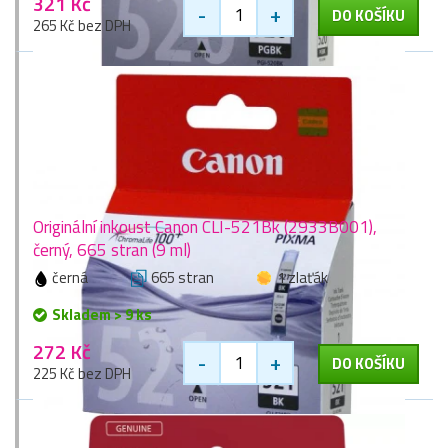
321 Kč
-
+
DO KOŠÍKU
265 Kč bez DPH
Originální inkoust Canon CLI-521Bk (2933B001),
černý, 665 stran (9 ml)
černá
665 stran
1 zlaťák
Skladem > 9 ks
272 Kč
-
+
DO KOŠÍKU
225 Kč bez DPH