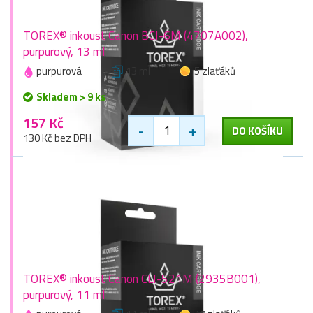
TOREX® inkoust Canon BCI-6M (4707A002),
purpurový, 13 ml
purpurová
13 ml
5 zlaťáků
Skladem > 9 ks
157 Kč
-
+
DO KOŠÍKU
130 Kč bez DPH
TOREX® inkoust Canon CLI-521M (2935B001),
purpurový, 11 ml