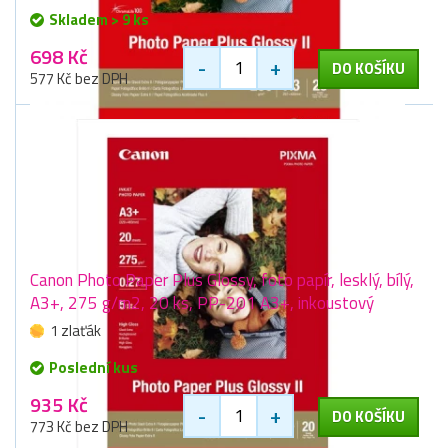
Skladem > 9 ks
698 Kč
-
+
DO KOŠÍKU
577 Kč bez DPH
Canon Photo Paper Plus Glossy, foto papír, lesklý, bílý,
A3+, 275 g/m2, 20 ks, PP-201 A3+, inkoustový
1 zlaťák
Poslední kus
935 Kč
-
+
DO KOŠÍKU
773 Kč bez DPH