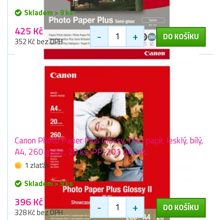
Skladem > 9 ks
425 Kč
-
+
DO KOŠÍKU
352 Kč bez DPH
Canon Photo Paper Plus Glossy, foto papír, lesklý, bílý,
A4, 260 g/m2, 20 ks, PP-201 A4, ink.
1 zlaťák
Skladem > 9 ks
396 Kč
-
+
DO KOŠÍKU
328 Kč bez DPH