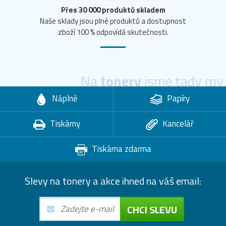
Přes 30 000 produktů skladem
Naše sklady jsou plné produktů a dostupnost
zboží 100 % odpovídá skutečnosti.
Na
tonery
jsme tady my.
Náplně
Papíry
Tiskárny
Kancelář
Tiskárna zdarma
Slevy na tonery a akce ihned na váš email:
CHCI SLEVU