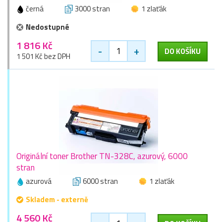
černá
3000 stran
1 zlaťák
Nedostupné
1 816 Kč
-
+
DO KOŠÍKU
1 501 Kč bez DPH
Originální toner Brother TN-328C, azurový, 6000
stran
azurová
6000 stran
1 zlaťák
Skladem - externě
4 560 Kč