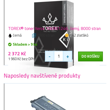
TOREX® toner Xerox 106R01246, černý, 8000 stran
černá
8000 stran
142 zlaťáků
Skladem > 9 ks
2 372 Kč
-
+
DO KOŠÍKU
1 960 Kč bez DPH
Naposledy navštívené produkty