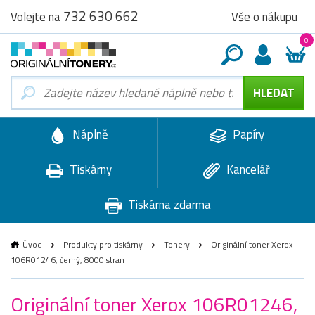
732 630 662
Vše o nákupu
Volejte na
0
Náplně
Papíry
Tiskárny
Kancelář
Tiskárna zdarma
Úvod
Produkty pro tiskárny
Tonery
Originální toner Xerox
106R01246, černý, 8000 stran
Originální toner Xerox 106R01246,