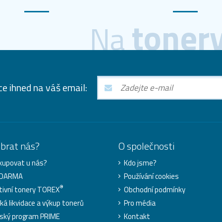
toner
Na
ce ihned na váš email:
ybrat nás?
O společnosti
kupovat u nás?
Kdo jsme?
ZDARMA
Používání cookies
®
tivní tonery TOREX
Obchodní podmínky
cká likvidace a výkup tonerů
Pro média
ský program PRIME
Kontakt