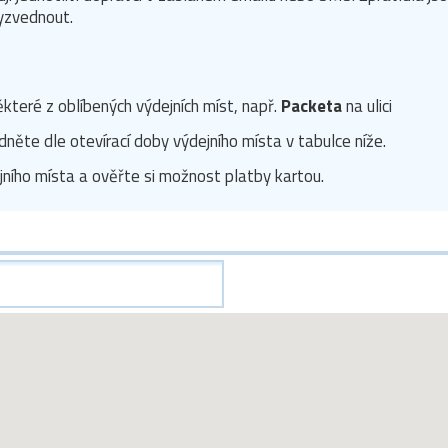
vyzvednout.
některé z oblíbených výdejních míst, např.
Packeta
na ulici
něte dle otevírací doby výdejního místa v tabulce níže.
jního místa a ověřte si možnost platby kartou.