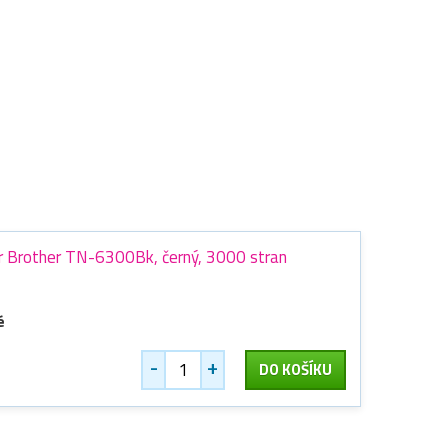
ner Brother TN-6300Bk, černý, 3000 stran
é
-
+
DO KOŠÍKU