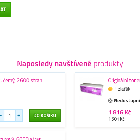
Naposledy navštívené
produkty
, černý, 2600 stran
Originální to
1 zlaťák
Nedostupn
1 816 Kč
-
+
DO KOŠÍKU
1 501 Kč
azurový, 6000 stran