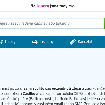
tonery
Na
jsme tady my.
Papíry
Tiskárny
Kancelář
 míst je, že si
sami zvolíte čas vyzvednutí zboží
a zásilku můž
ženou aplikaci
Zásilkovna
a zapnutou polohu (GPS) a bluetooth
vím České pošty (Balík na poštu, balík do Balíkovny) je třeba z
jí jednotliví dopravci v zaslaném emailu nebo SMS. Zpravidla js