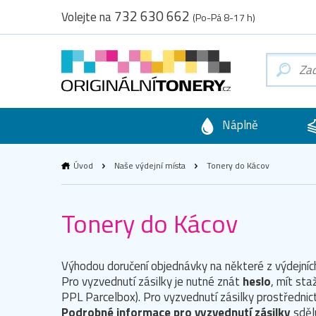
732 630 662
Volejte na
(Po-Pá 8-17 h)
Náplně
Úvod
Naše výdejní místa
Tonery do Kácov
Tonery do Kácov
Výhodou doručení objednávky na některé z výdejních
Pro vyzvednutí zásilky je nutné znát
heslo
, mít sta
PPL Parcelbox). Pro vyzvednutí zásilky prostřednict
Podrobné informace pro vyzvednutí zásilky
sdělu