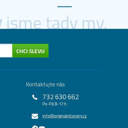
y
jsme tady my.
CHCI SLEVU
Kontaktujte nás
732 630 662
Po-Pá 8-17 h
info@originalnitonery.cz