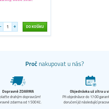
-
+
DO KOŠÍKU
Proč
nakupovat u nás?
Dopravné ZDARMA
Objednávka už zítra u v
plaťte drahým dopravcům!
Při objednávce do 17:00 gara
ravné zdarma od 1 500 Kč.
doručení již následující pracov