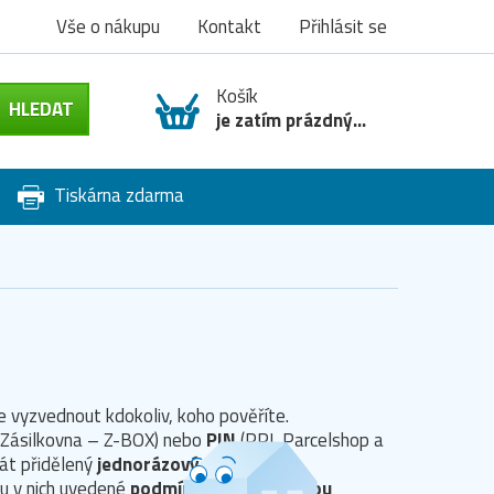
Vše o nákupu
Kontakt
Přihlásit se
Košík
je zatím prázdný...
Tiskárna zdarma
e vyzvednout kdokoliv, koho pověříte.
 (Zásilkovna – Z-BOX) nebo
PIN
(PPL Parcelshop a
nát přidělený
jednorázový kód
.
ou v nich uvedené
podmínky pro případnou