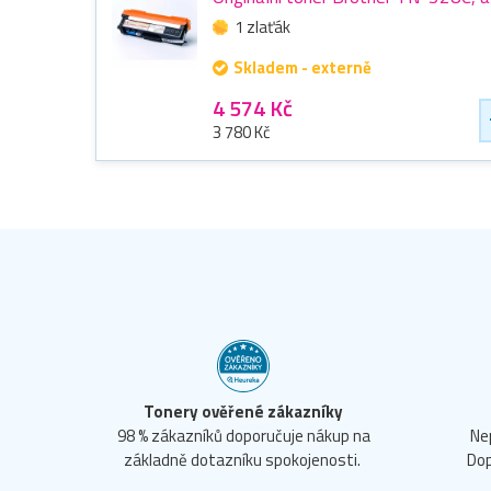
1 zlaťák
Skladem - externě
4 574 Kč
3 780 Kč
Tonery ověřené zákazníky
98 % zákazníků doporučuje nákup na
Ne
základně dotazníku spokojenosti.
Dop