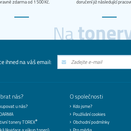
ravné zdarma od 1 500 Kč.
doručení již následující pracov
toner
Na
ce ihned na váš email:
ybrat nás?
O společnosti
kupovat u nás?
Kdo jsme?
ZDARMA
Používání cookies
®
tivní tonery TOREX
Obchodní podmínky
cká likvidace a výkup tonerů
Pro média