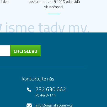
ní den.
dostupnost zboží 100 % odpovídá
skutečnosti.
y
jsme tady my.
CHCI SLEVU
Kontaktujte nás
732 630 662
Po-Pá 8-17 h
info@originalnitonery.cz