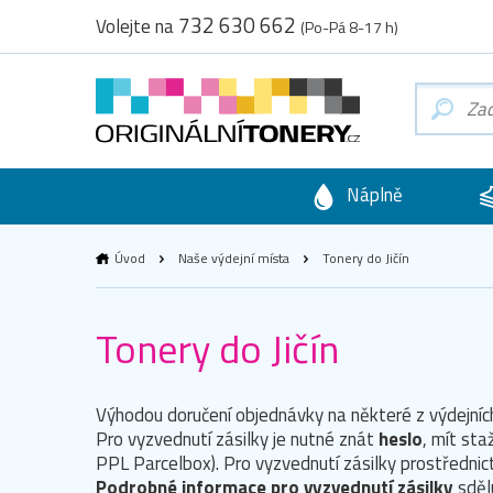
732 630 662
Volejte na
(Po-Pá 8-17 h)
Náplně
Úvod
Naše výdejní místa
Tonery do Jičín
Tonery do Jičín
Výhodou doručení objednávky na některé z výdejních
Pro vyzvednutí zásilky je nutné znát
heslo
, mít sta
PPL Parcelbox). Pro vyzvednutí zásilky prostřednict
Podrobné informace pro vyzvednutí zásilky
sdělu