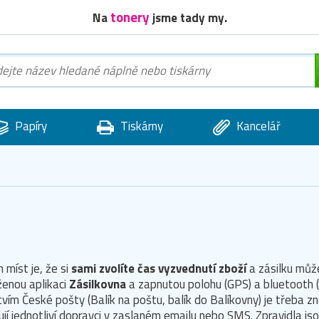
tonery
Na
jsme tady my.
Papíry
Tiskárny
Kancelář
 míst je, že si
sami zvolíte čas vyzvednutí zboží
a zásilku můž
ženou aplikaci
Zásilkovna
a zapnutou polohu (GPS) a bluetooth
vím České pošty (Balík na poštu, balík do Balíkovny) je třeba z
jí jednotliví dopravci v zaslaném emailu nebo SMS. Zpravidla js