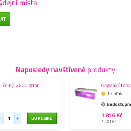
ýdejní místa
Naposledy navštívené
produkty
, černý, 2600 stran
Originální to
1 zlaťák
Nedostupn
1 816 Kč
-
+
DO KOŠÍKU
1 501 Kč