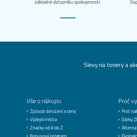
základně dotazníku spokojenosti.
Dop
Slevy na tonery a ak
Vše o nákupu
Proč v
Způsob doručení a ceny
Proč na
Výdejní místa
Dárky 
Značky od A do Z
Alterna
Bonusový program
Ekologi