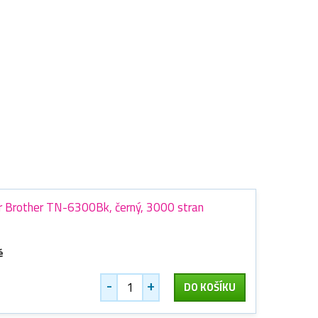
ner Brother TN-6300Bk, černý, 3000 stran
é
-
+
DO KOŠÍKU