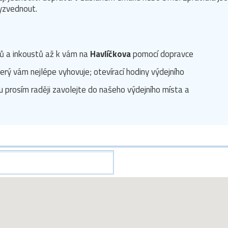
vyzvednout.
rů a inkoustů až k vám na
Havlíčkova
pomocí dopravce
erý vám nejlépe vyhovuje; otevírací hodiny výdejního
u prosím raději zavolejte do našeho výdejního místa a