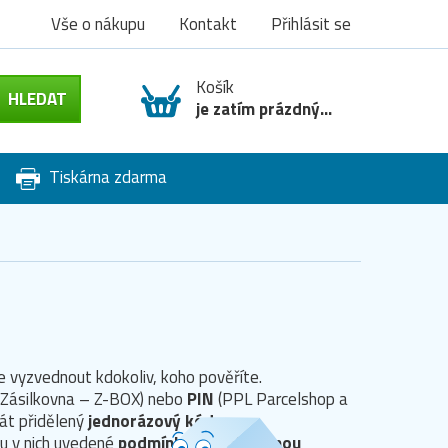
Vše o nákupu
Kontakt
Přihlásit se
Košík
je zatím prázdný...
Tiskárna zdarma
e vyzvednout kdokoliv, koho pověříte.
 (Zásilkovna – Z-BOX) nebo
PIN
(PPL Parcelshop a
nát přidělený
jednorázový kód
.
ou v nich uvedené
podmínky pro případnou