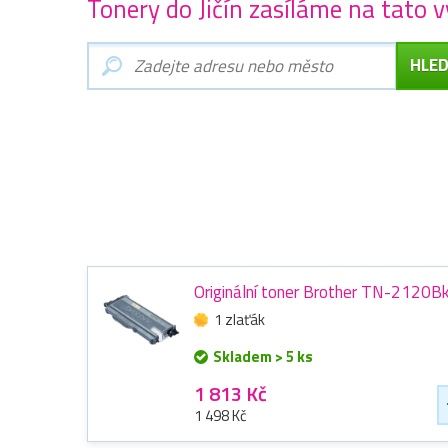
Tonery do Jičín zasíláme na tato v
Originální toner Brother TN-2120Bk
1 zlaťák
Skladem > 5 ks
1 813 Kč
1 498 Kč