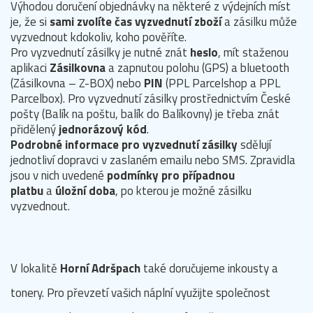
Výhodou doručení objednávky na některé z výdejních míst
je, že si
sami zvolíte čas vyzvednutí zboží
a zásilku může
vyzvednout kdokoliv, koho pověříte.
Pro vyzvednutí zásilky je nutné znát
heslo
, mít staženou
aplikaci
Zásilkovna
a zapnutou polohu (GPS) a bluetooth
(Zásilkovna – Z-BOX) nebo
PIN
(PPL Parcelshop a PPL
Parcelbox). Pro vyzvednutí zásilky prostřednictvím České
pošty (Balík na poštu, balík do Balíkovny) je třeba znát
přidělený
jednorázový kód
.
Podrobné informace pro vyzvednutí zásilky
sdělují
jednotliví dopravci v zaslaném emailu nebo SMS. Zpravidla
jsou v nich uvedené
podmínky pro případnou
platbu
a
úložní doba
, po kterou je možné zásilku
vyzvednout.
V lokalitě
Horní Adršpach
také doručujeme inkousty a
tonery. Pro převzetí vašich náplní využijte společnost