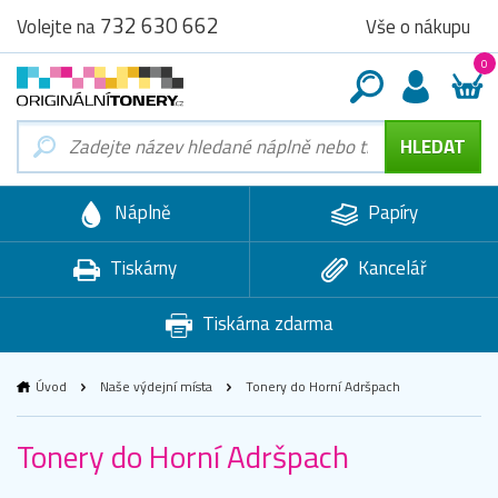
732 630 662
Vše o nákupu
Volejte na
0
Náplně
Papíry
Tiskárny
Kancelář
Tiskárna zdarma
Úvod
Naše výdejní místa
Tonery do Horní Adršpach
Tonery do Horní Adršpach