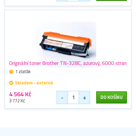
Originální toner Brother TN-328C, azurový, 6000 stran
1 zlaťák
Skladem - externě
4 564 Kč
-
+
DO KOŠÍKU
3 772 Kč