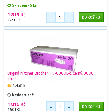
Skladem > 5 ks
1 813 Kč
-
+
DO KOŠÍKU
1 498 Kč
Originální toner Brother TN-6300Bk, černý, 3000
stran
1 zlaťák
Nedostupné
1 816 Kč
-
+
DO KOŠÍKU
1 501 Kč