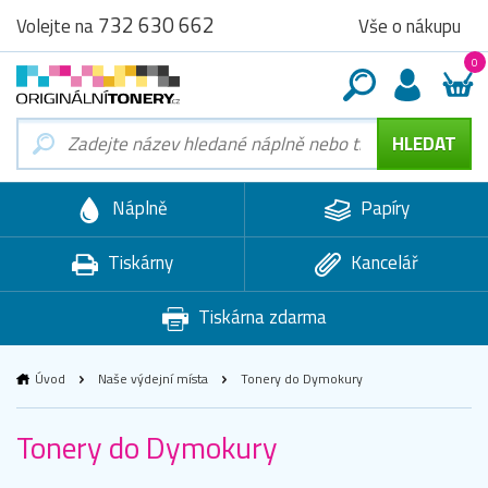
732 630 662
Vše o nákupu
Volejte na
0
Náplně
Papíry
Tiskárny
Kancelář
Tiskárna zdarma
Úvod
Naše výdejní místa
Tonery do Dymokury
Tonery do Dymokury