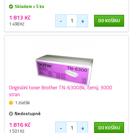
Skladem > 5 ks
1 813 Kč
-
+
DO KOŠÍKU
1 498 Kč
Originální toner Brother TN-6300Bk, černý, 3000
stran
1 zlaťák
Nedostupné
1 816 Kč
-
+
DO KOŠÍKU
1 501 Kč