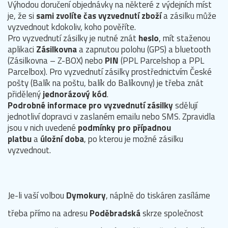
Výhodou doručení objednávky na některé z výdejních míst
je, že si
sami zvolíte čas vyzvednutí zboží
a zásilku může
vyzvednout kdokoliv, koho pověříte.
Pro vyzvednutí zásilky je nutné znát
heslo
, mít staženou
aplikaci
Zásilkovna
a zapnutou polohu (GPS) a bluetooth
(Zásilkovna – Z-BOX) nebo
PIN
(PPL Parcelshop a PPL
Parcelbox). Pro vyzvednutí zásilky prostřednictvím České
pošty (Balík na poštu, balík do Balíkovny) je třeba znát
přidělený
jednorázový kód
.
Podrobné informace pro vyzvednutí zásilky
sdělují
jednotliví dopravci v zaslaném emailu nebo SMS. Zpravidla
jsou v nich uvedené
podmínky pro případnou
platbu
a
úložní doba
, po kterou je možné zásilku
vyzvednout.
Je-li vaší volbou
Dymokury
, náplně do tiskáren zasíláme
třeba přímo na adresu
Poděbradská
skrze společnost