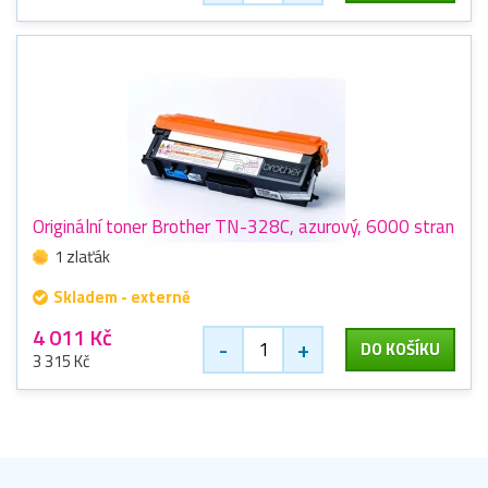
Originální toner Brother TN-328C, azurový, 6000 stran
1 zlaťák
Skladem - externě
4 011 Kč
-
+
DO KOŠÍKU
3 315 Kč