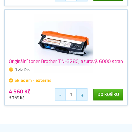
Originální toner Brother TN-328C, azurový, 6000 stran
1 zlaťák
Skladem - externě
4 560 Kč
-
+
DO KOŠÍKU
3 769 Kč