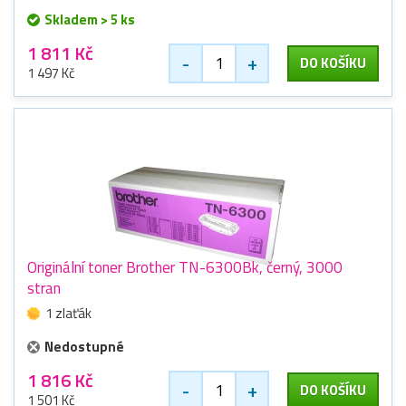
Skladem > 5 ks
1 811 Kč
-
+
DO KOŠÍKU
1 497 Kč
Originální toner Brother TN-6300Bk, černý, 3000
stran
1 zlaťák
Nedostupné
1 816 Kč
-
+
DO KOŠÍKU
1 501 Kč