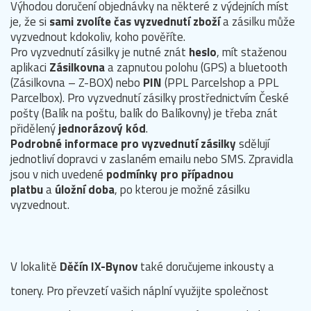
Výhodou doručení objednávky na některé z výdejních míst
je, že si
sami zvolíte čas vyzvednutí zboží
a zásilku může
vyzvednout kdokoliv, koho pověříte.
Pro vyzvednutí zásilky je nutné znát
heslo
, mít staženou
aplikaci
Zásilkovna
a zapnutou polohu (GPS) a bluetooth
(Zásilkovna – Z-BOX) nebo
PIN
(PPL Parcelshop a PPL
Parcelbox). Pro vyzvednutí zásilky prostřednictvím České
pošty (Balík na poštu, balík do Balíkovny) je třeba znát
přidělený
jednorázový kód
.
Podrobné informace pro vyzvednutí zásilky
sdělují
jednotliví dopravci v zaslaném emailu nebo SMS. Zpravidla
jsou v nich uvedené
podmínky pro případnou
platbu
a
úložní doba
, po kterou je možné zásilku
vyzvednout.
V lokalitě
Děčín IX-Bynov
také doručujeme inkousty a
tonery. Pro převzetí vašich náplní využijte společnost