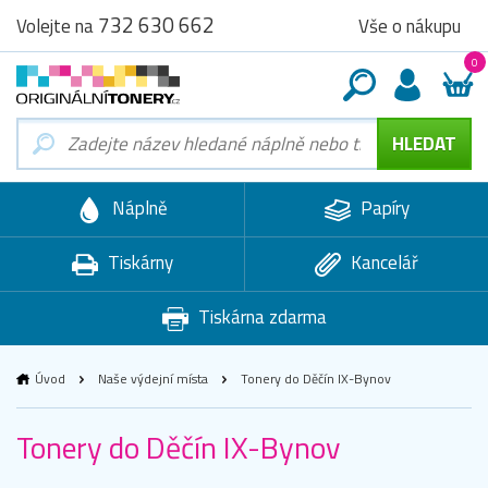
732 630 662
Vše o nákupu
Volejte na
0
Náplně
Papíry
Tiskárny
Kancelář
Tiskárna zdarma
Úvod
Naše výdejní místa
Tonery do Děčín IX-Bynov
Tonery do Děčín IX-Bynov