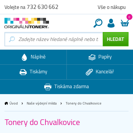
732 630 662
Vše o nákupu
Volejte na
0
Náplně
Papíry
Tiskárny
Kancelář
Tiskárna zdarma
Úvod
Naše výdejní místa
Tonery do Chvalkovice
Tonery do Chvalkovice