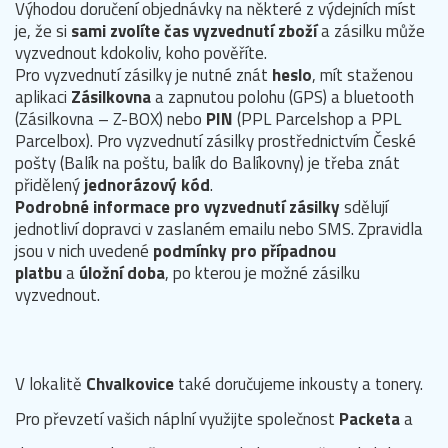
Výhodou doručení objednávky na některé z výdejních míst
je, že si
sami zvolíte čas vyzvednutí zboží
a zásilku může
vyzvednout kdokoliv, koho pověříte.
Pro vyzvednutí zásilky je nutné znát
heslo
, mít staženou
aplikaci
Zásilkovna
a zapnutou polohu (GPS) a bluetooth
(Zásilkovna – Z-BOX) nebo
PIN
(PPL Parcelshop a PPL
Parcelbox). Pro vyzvednutí zásilky prostřednictvím České
pošty (Balík na poštu, balík do Balíkovny) je třeba znát
přidělený
jednorázový kód
.
Podrobné informace pro vyzvednutí zásilky
sdělují
jednotliví dopravci v zaslaném emailu nebo SMS. Zpravidla
jsou v nich uvedené
podmínky pro případnou
platbu
a
úložní doba
, po kterou je možné zásilku
vyzvednout.
V lokalitě
Chvalkovice
také doručujeme inkousty a tonery.
Pro převzetí vašich náplní využijte společnost
Packeta
a