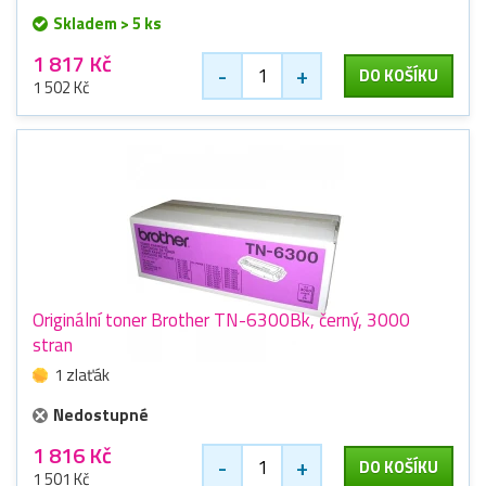
Skladem > 5 ks
1 817 Kč
-
+
DO KOŠÍKU
1 502 Kč
Originální toner Brother TN-6300Bk, černý, 3000
stran
1 zlaťák
Nedostupné
1 816 Kč
-
+
DO KOŠÍKU
1 501 Kč