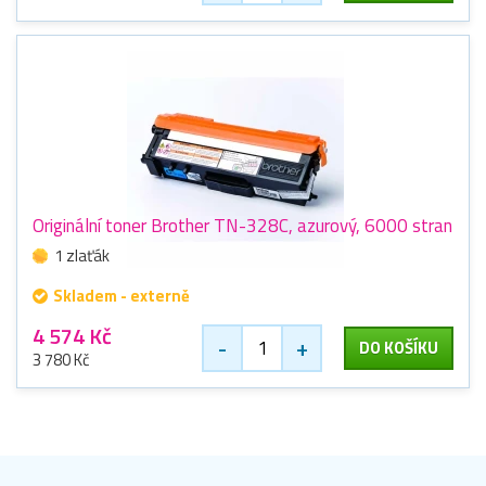
Originální toner Brother TN-328C, azurový, 6000 stran
1 zlaťák
Skladem - externě
4 574 Kč
-
+
DO KOŠÍKU
3 780 Kč