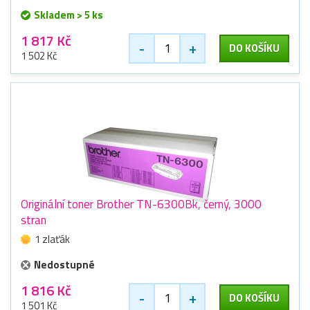
Skladem > 5 ks
1 817 Kč
-
+
DO KOŠÍKU
1 502 Kč
Originální toner Brother TN-6300Bk, černý, 3000
stran
1 zlaťák
Nedostupné
1 816 Kč
-
+
DO KOŠÍKU
1 501 Kč