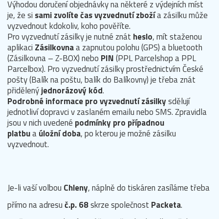
Výhodou doručení objednávky na některé z výdejních míst
je, že si
sami zvolíte čas vyzvednutí zboží
a zásilku může
vyzvednout kdokoliv, koho pověříte.
Pro vyzvednutí zásilky je nutné znát
heslo
, mít staženou
aplikaci
Zásilkovna
a zapnutou polohu (GPS) a bluetooth
(Zásilkovna – Z-BOX) nebo
PIN
(PPL Parcelshop a PPL
Parcelbox). Pro vyzvednutí zásilky prostřednictvím České
pošty (Balík na poštu, balík do Balíkovny) je třeba znát
přidělený
jednorázový kód
.
Podrobné informace pro vyzvednutí zásilky
sdělují
jednotliví dopravci v zaslaném emailu nebo SMS. Zpravidla
jsou v nich uvedené
podmínky pro případnou
platbu
a
úložní doba
, po kterou je možné zásilku
vyzvednout.
Je-li vaší volbou
Chleny
, náplně do tiskáren zasíláme třeba
přímo na adresu
č.p. 68
skrze společnost
Packeta
.