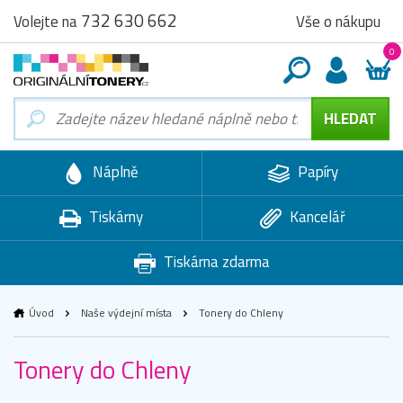
732 630 662
Vše o nákupu
Volejte na
0
Náplně
Papíry
Tiskárny
Kancelář
Tiskárna zdarma
Úvod
Naše výdejní místa
Tonery do Chleny
Tonery do Chleny