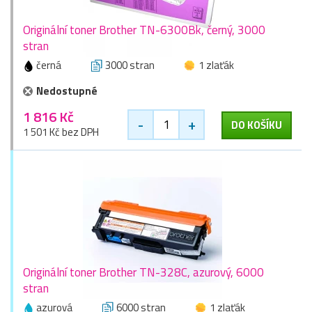
Originální toner Brother TN-6300Bk, černý, 3000
stran
černá
3000 stran
1 zlaťák
Nedostupné
1 816 Kč
-
+
DO KOŠÍKU
1 501 Kč bez DPH
Originální toner Brother TN-328C, azurový, 6000
stran
azurová
6000 stran
1 zlaťák