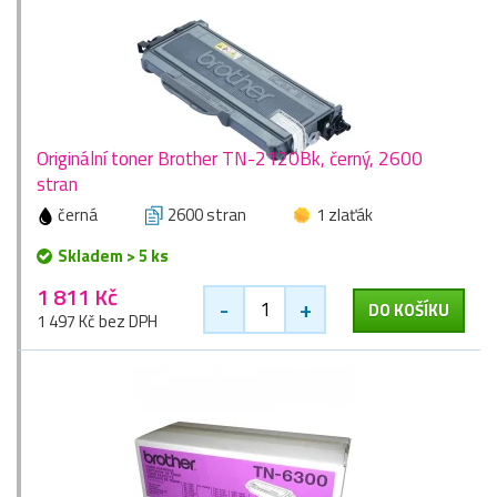
Originální toner Brother TN-2120Bk, černý, 2600
stran
černá
2600 stran
1 zlaťák
Skladem > 5 ks
1 811 Kč
-
+
DO KOŠÍKU
1 497 Kč bez DPH