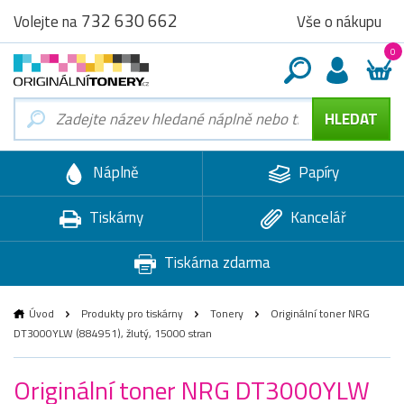
732 630 662
Vše o nákupu
Volejte na
0
Náplně
Papíry
Tiskárny
Kancelář
Tiskárna zdarma
Úvod
Produkty pro tiskárny
Tonery
Originální toner NRG
DT3000YLW (884951), žlutý, 15000 stran
Originální toner NRG DT3000YLW