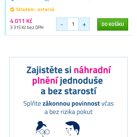
Skladem - externě
4 011 Kč
-
+
DO KOŠÍKU
3 315 Kč bez DPH