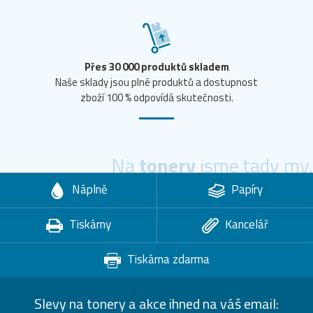
Přes 30 000 produktů skladem
Naše sklady jsou plné produktů a dostupnost
zboží 100 % odpovídá skutečnosti.
Na
tonery
jsme tady my.
Náplně
Papíry
Tiskárny
Kancelář
Tiskárna zdarma
Slevy na tonery a akce ihned na váš email: